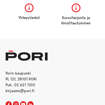
Yhteystiedot
Kurssitarjonta ja
ilmoittautuminen
Porin kaupunki
PL 121, 28101 PORI
Puh. 02 621 1100
kirjaamo@pori.fi
Porin kaupunki Facebookissa
Avautuu uudessa välilehdessä
Porin kaupunki Instagramissa
Avautuu uudessa välilehdessä
Porin kaupunki Youtubessa
Avautuu uudessa välilehdessä
Porin kaupunki LinkedInissa
Avautuu uudessa välilehdessä