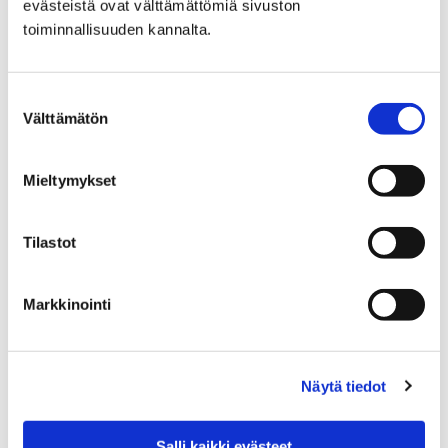
evästeistä ovat välttämättömiä sivuston
toiminnallisuuden kannalta.
Ajankohtaista
kansalaisopistossa
Suostumuksen
Välttämätön
valinta
Mieltymykset
Kurssitarjonta ja
ilmoittautuminen
Tilastot
Markkinointi
Yhteystiedot
Näytä tiedot
Salli kaikki evästeet