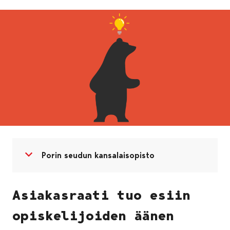
Avaa valikko
Sulje valikko
Porin seudun kansalaisopisto
Asiakasraati tuo esiin
opiskelijoiden äänen