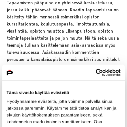
Tapaamisten pääpaino on yhteisessä keskustelussa,
jossa kaikki pääsevät ääneen. Raadin tapaamisissa on
käsitelty tähän mennessä esimerkiksi opiston
kurssitarjontaa, koulutusopasta, ilmoittautumisia,
viestintää, opiston muuttoa Liisanpuistoon, opiston
toimintaperiaatteita ja paljon muuta. Näitä sekä uusia
teemoja tullaan käsittelemään asiakasraadissa myös
tulevaisuudessa. Asiakasraadin kommenttien
perusteella kansalaisopisto on esimerkiksi suunnittelut
kokonaan uusia kursseja ja luentoja. Myös opiston
nykyisistä kursseista on voinut antaa
kehittämisehdotuksia. Raadissa pääsee siis aidosti
vaikuttamaan.
Tämä sivusto käyttää evästeitä
Lisätietoja antaa hankekoordinaattori Ville
Hyödynnämme evästeitä, jotta voimme palvella sinua
Ilonen,
ville.ilonen@pori.fi
050 533 4594
jatkossa paremmin. Käytämme tätä tietoa analytiikan ja
sivujen käyttökokemuksen parantamiseen, sekä
Lue kokemuksia asiakasraadista:
klikkaa tästä
kohdennetun markkinoinnin suorittamiseen. Osa