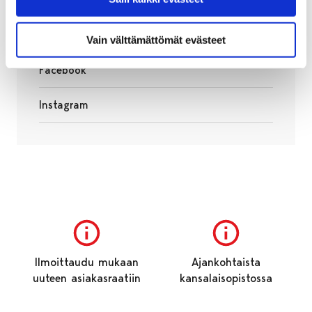
Seuraa opistoa myös
Peda.net
Vain välttämättömät evästeet
Facebook
Avautuu uudessa välilehdessä
Instagram
Avautuu uudessa välilehdessä
Ilmoittaudu mukaan
Ajankohtaista
uuteen asiakasraatiin
kansalaisopistossa