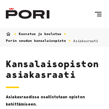
Siirry sisältöön
Etusivulle
Kasvatus ja koulutus
Etusivu
Porin seudun kansalaisopisto
Asiakasraati
Kansalaisopiston
asiakasraati
Asiakasraadissa osallistutaan opiston
kehittämiseen.