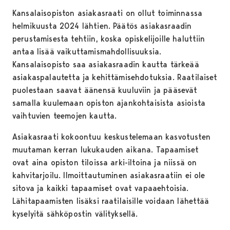
Kansalaisopiston asiakasraati on ollut toiminnassa
helmikuusta 2024 lähtien. Päätös asiakasraadin
perustamisesta tehtiin, koska opiskelijoille haluttiin
antaa lisää vaikuttamismahdollisuuksia.
Kansalaisopisto saa asiakasraadin kautta tärkeää
asiakaspalautetta ja kehittämisehdotuksia. Raatilaiset
puolestaan saavat äänensä kuuluviin ja pääsevät
samalla kuulemaan opiston ajankohtaisista asioista
vaihtuvien teemojen kautta.
Asiakasraati kokoontuu keskustelemaan kasvotusten
muutaman kerran lukukauden aikana. Tapaamiset
ovat aina opiston tiloissa arki-iltoina ja niissä on
kahvitarjoilu. Ilmoittautuminen asiakasraatiin ei ole
sitova ja kaikki tapaamiset ovat vapaaehtoisia.
Lähitapaamisten lisäksi raatilaisille voidaan lähettää
kyselyitä sähköpostin välityksellä.