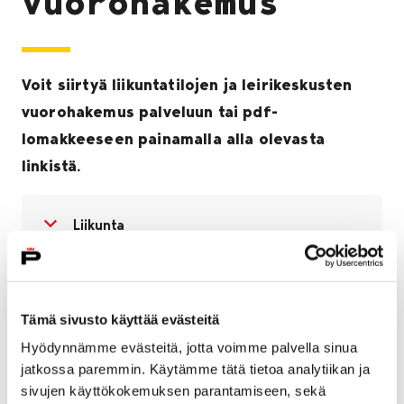
vuorohakemus
Voit siirtyä liikuntatilojen ja leirikeskusten
vuorohakemus palveluun tai pdf-
lomakkeeseen painamalla alla olevasta
linkistä.
Avaa valikko
Sulje valikko
Liikunta
Vuorohakemus palvelu
Tämä sivusto käyttää evästeitä
Hyödynnämme evästeitä, jotta voimme palvella sinua
jatkossa paremmin. Käytämme tätä tietoa analytiikan ja
sivujen käyttökokemuksen parantamiseen, sekä
Sähköistä palvelua voi käyttää kirjautumatta.