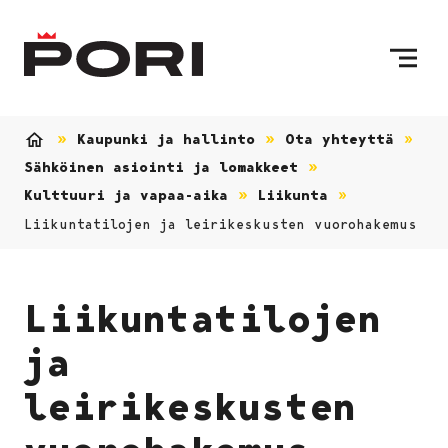
Siirry sisältöön
Etusivulle
Kaupunki ja hallinto
Ota yhteyttä
Etusivu
Sähköinen asiointi ja lomakkeet
Kulttuuri ja vapaa-aika
Liikunta
Liikuntatilojen ja leirikeskusten vuorohakemus
Liikuntatilojen
ja
leirikeskusten