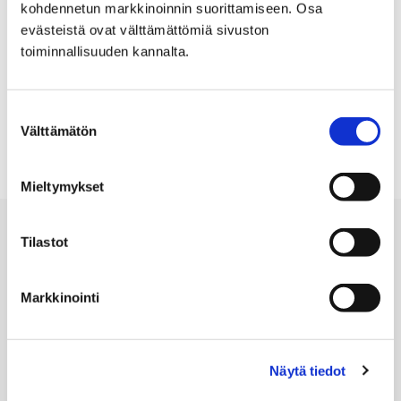
kohdennetun markkinoinnin suorittamiseen. Osa
Lomakkeella pyydetään tarvittavat tiedot.
evästeistä ovat välttämättömiä sivuston
toiminnallisuuden kannalta.
Vuorohakemus, pdf
Suostumuksen
Välttämätön
valinta
Mieltymykset
Tilastot
Markkinointi
Porin kaupunki
PL 121, 28101 PORI
Näytä tiedot
Puh. 02 621 1100
kirjaamo@pori.fi