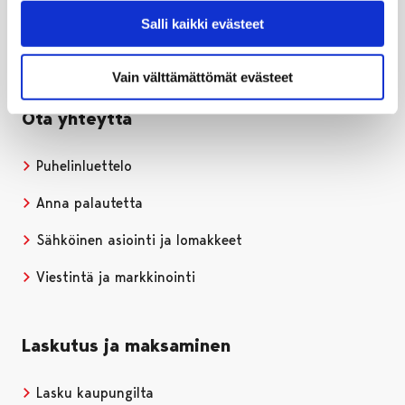
Salli kaikki evästeet
Porin kaupunki Facebookissa
Avautuu uudessa välilehdessä
Porin kaupunki Instagramissa
Avautuu uudessa välilehdessä
Porin kaupunki Youtubessa
Avautuu uudessa välilehdessä
Porin kaupunki LinkedInissa
Avautuu uudessa välilehdessä
Vain välttämättömät evästeet
Ota yhteyttä
Puhelinluettelo
Anna palautetta
Sähköinen asiointi ja lomakkeet
Viestintä ja markkinointi
Laskutus ja maksaminen
Lasku kaupungilta