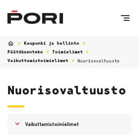
Siirry sisältöön
Etusivulle
Kaupunki ja hallinto
Etusivu
Päätöksenteko
Toimielimet
Vaikuttamistoimielimet
Nuorisovaltuusto
Nuorisovaltuusto
Avaa valikko
Sulje valikko
Vaikuttamistoimielimet