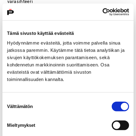
varasihteeri
Pyry Heinilä
tiedottaja
Tämä sivusto käyttää evästeitä
Ronja Jokimäki
varatiedottaja
Hyödynnämme evästeitä, jotta voimme palvella sinua
jatkossa paremmin. Käytämme tätä tietoa analytiikan ja
Joonatan Juntunen
sivujen käyttökokemuksen parantamiseen, sekä
rahastonhoitaja
kohdennetun markkinoinnin suorittamiseen. Osa
evästeistä ovat välttämättömiä sivuston
Yhteystiedot
toiminnallisuuden kannalta.
Joonatan Juntunen (puheenjohtaja)
Suostumuksen
nuorisovaltuusto@pori.fi
Välttämätön
valinta
Nuorisotalo, Nuvakoppi
Isolinnankatu 12, 28100 Pori
Mieltymykset