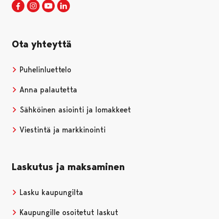
Porin kaupunki Facebookissa
Avautuu uudessa välilehdessä
Porin kaupunki Instagramissa
Avautuu uudessa välilehdessä
Porin kaupunki Youtubessa
Avautuu uudessa välilehdessä
Porin kaupunki LinkedInissa
Avautuu uudessa välilehdessä
Ota yhteyttä
Puhelinluettelo
Anna palautetta
Sähköinen asiointi ja lomakkeet
Viestintä ja markkinointi
Laskutus ja maksaminen
Lasku kaupungilta
Kaupungille osoitetut laskut