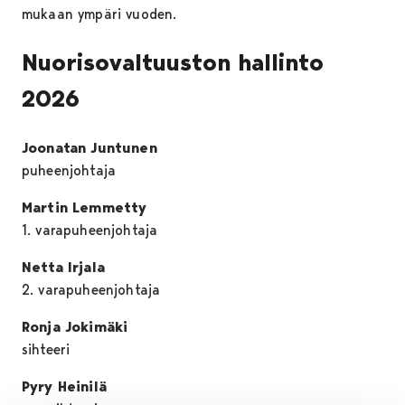
mukaan ympäri vuoden.
Nuorisovaltuuston hallinto
2026
Joonatan Juntunen
puheenjohtaja
Martin Lemmetty
1. varapuheenjohtaja
Netta Irjala
2. varapuheenjohtaja
Ronja Jokimäki
sihteeri
Pyry Heinilä