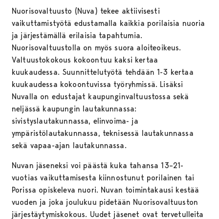
Nuorisovaltuusto (Nuva) tekee aktiivisesti
vaikuttamistyötä edustamalla kaikkia porilaisia nuoria
ja järjestämällä erilaisia tapahtumia.
Nuorisovaltuustolla on myös suora aloiteoikeus.
Valtuustokokous kokoontuu kaksi kertaa
kuukaudessa. Suunnittelutyötä tehdään 1-3 kertaa
kuukaudessa kokoontuvissa työryhmissä. Lisäksi
Nuvalla on edustajat kaupunginvaltuustossa sekä
neljässä kaupungin lautakunnassa:
sivistyslautakunnassa, elinvoima- ja
ympäristölautakunnassa, teknisessä lautakunnassa
sekä vapaa-ajan lautakunnassa.
Nuvan jäseneksi voi päästä kuka tahansa 13–21-
vuotias vaikuttamisesta kiinnostunut porilainen tai
Porissa opiskeleva nuori. Nuvan toimintakausi kestää
vuoden ja joka joulukuu pidetään Nuorisovaltuuston
järjestäytymiskokous. Uudet jäsenet ovat tervetulleita