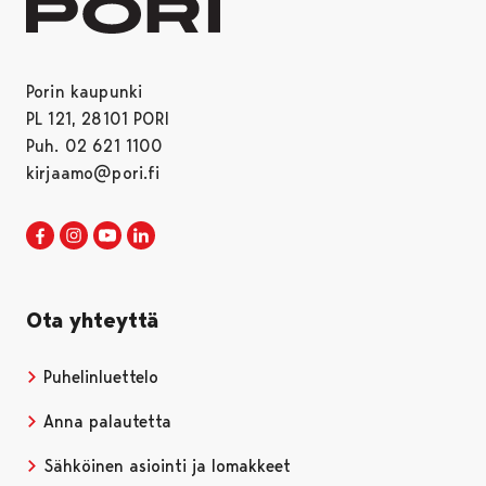
Porin kaupunki
PL 121, 28101 PORI
Puh. 02 621 1100
kirjaamo@pori.fi
Porin kaupunki Facebookissa
Avautuu uudessa välilehdessä
Porin kaupunki Instagramissa
Avautuu uudessa välilehdessä
Porin kaupunki Youtubessa
Avautuu uudessa välilehdessä
Porin kaupunki LinkedInissa
Avautuu uudessa välilehdessä
Ota yhteyttä
Puhelinluettelo
Anna palautetta
Sähköinen asiointi ja lomakkeet