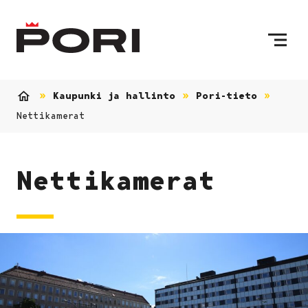
Siirry sisältöön
Etusivulle
Kaupunki ja hallinto
Pori-tieto
Etusivu
Nettikamerat
Nettikamerat