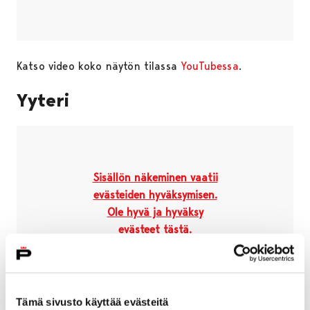
Katso video koko näytön tilassa
YouTubessa
.
Yyteri
Ohita upote
Sisällön näkeminen vaatii
evästeiden hyväksymisen.
Ole hyvä ja hyväksy
evästeet tästä.
Tämä sivusto käyttää evästeitä
Katso video koko näytön tilassa
YouTubessa
.