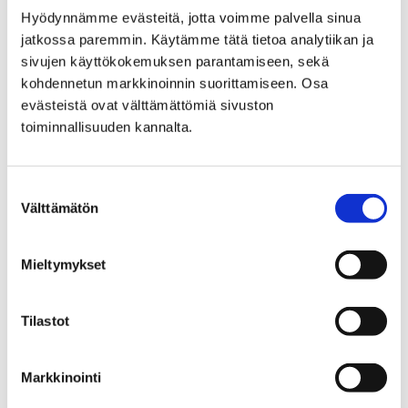
Hyödynnämme evästeitä, jotta voimme palvella sinua
Reposaari
jatkossa paremmin. Käytämme tätä tietoa analytiikan ja
sivujen käyttökokemuksen parantamiseen, sekä
kohdennetun markkinoinnin suorittamiseen. Osa
Ohita upote
evästeistä ovat välttämättömiä sivuston
toiminnallisuuden kannalta.
Sisällön näkeminen vaatii
evästeiden hyväksymisen.
Ole hyvä ja hyväksy
Suostumuksen
Välttämätön
evästeet tästä.
valinta
Mieltymykset
Katso video koko näytön tilassa
YouTubessa
.
Tilastot
Kirjurinluoto
Markkinointi
Ohita upote
https://www.youtube.com/watch?v=KhyuIt7t5pY