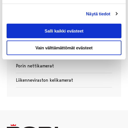
Katso video koko näytön tilassa
YouTubessa
.
Näytä tiedot
Nettikamerat
(Kirjurinluoto, Eteläranta, Yyteri,
Salli kaikki evästeet
Maauimala, Kauppatori, Matkakeskus)
Vain välttämättömät evästeet
Lisätietoja:
Porin nettikamerat
Avautuu uudessa välilehdessä
Liikenneviraston kelikamerat
Avautuu uudessa välilehdessä