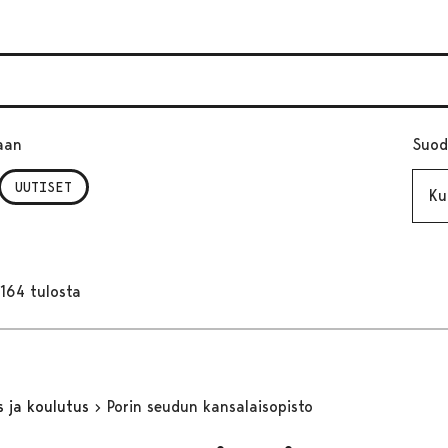
aan
Suod
Kuuk
UUTISET
164 tulosta
s ja koulutus
Porin seudun kansalaisopisto