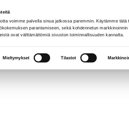
teitä
Puhelinluettelo
Anna palautetta
tta voimme palvella sinua jatkossa paremmin. Käytämme tätä t
yttökokemuksen parantamiseen, sekä kohdennetun markkinoinnin
istä ovat välttämättömiä sivuston toiminnallisuuden kannalta.
s ja
Vapaa-
Hyvinvointi
tus
aika
y
Mieltymykset
Tilastot
Markkinoin