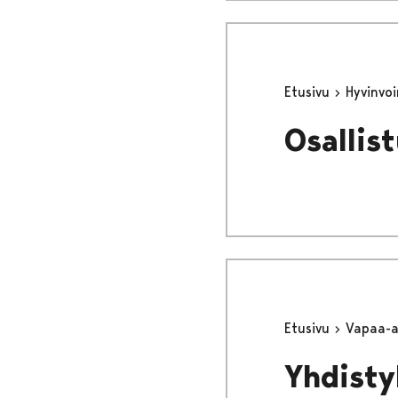
Etusivu
Hyvinvo
Osallist
Etusivu
Vapaa-
Yhdistyk