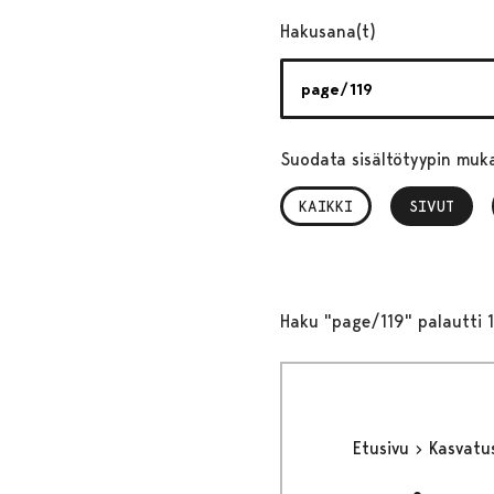
Hakusana(t)
Suodata sisältötyypin muk
KAIKKI
SIVUT
, VALITTU
Haku "page/119" palautti 1
Etusivu
Kasvatu