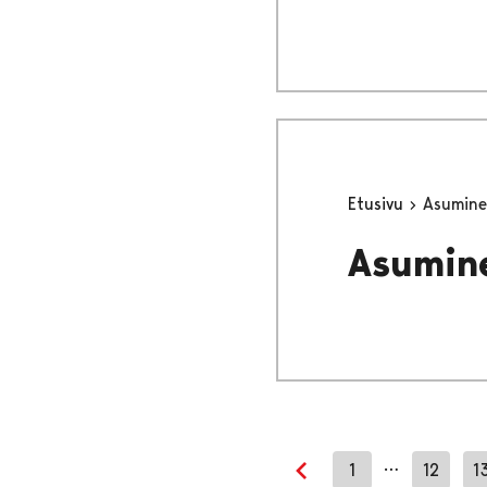
Etusivu
Asumine
Asumine
…
1
12
1
Edellinen sivu