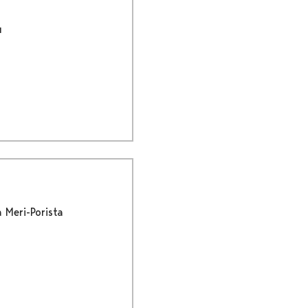
u
a Meri-Porista