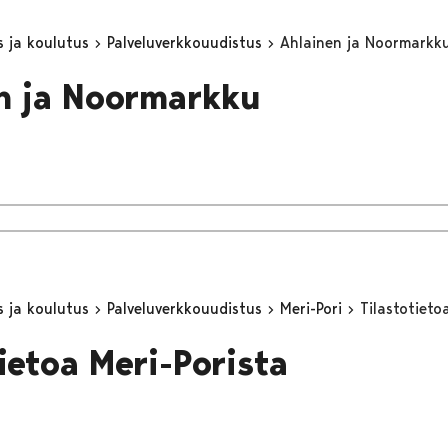
s ja koulutus
Palveluverkkouudistus
Ahlainen ja Noormarkk
n ja Noormarkku
s ja koulutus
Palveluverkkouudistus
Meri-Pori
Tilastotieto
ietoa Meri-Porista