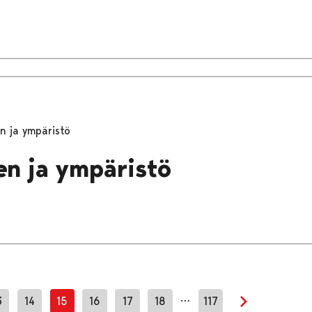
n ja ympäristö
n ja ympäristö
…
3
14
15
16
17
18
117
Seuraava sivu