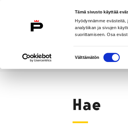
Siirry sisältöön
Tämä sivusto käyttää eväs
Suomeksi
Hyödynnämme evästeitä, jo
Etusivulle
analytiikan ja sivujen kä
suorittamiseen. Osa eväste
Asuminen ja
Kasvatu
ympäristö
koulu
Suostumuksen
Välttämätön
valinta
Hae
Etusivu
Hae