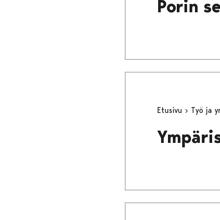
Porin s
Etusivu
Työ ja 
Ympäris