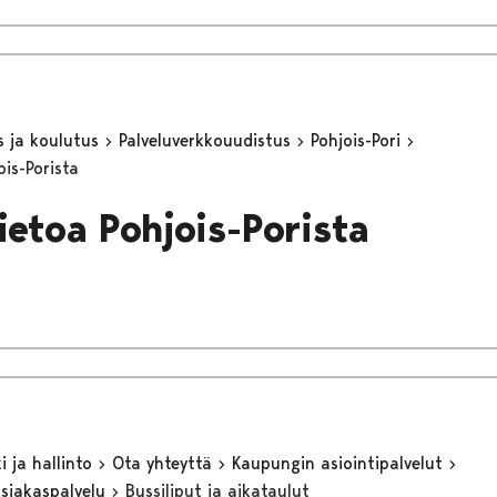
s ja koulutus
Palveluverkkouudistus
Pohjois-Pori
ois-Porista
ietoa Pohjois-Porista
 ja hallinto
Ota yhteyttä
Kaupungin asiointipalvelut
asiakaspalvelu
Bussiliput ja aikataulut