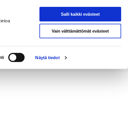
Salli kaikki evästeet
Tapahtumakalenteri
Hae sivustolta
ietoa
Vain välttämättömät evästeet
Työ ja
Kaupunki ja
rittäminen
hallinto
ti
Näytä tiedot