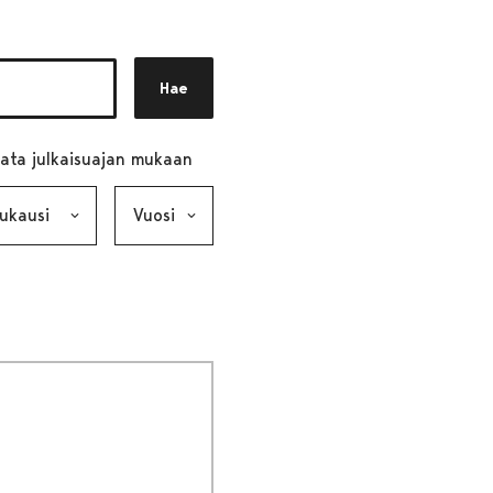
Hae
ata julkaisuajan mukaan
ausi, valinta lähettää lomakkeen
Vuosi, valinta lähettää lomakkeen