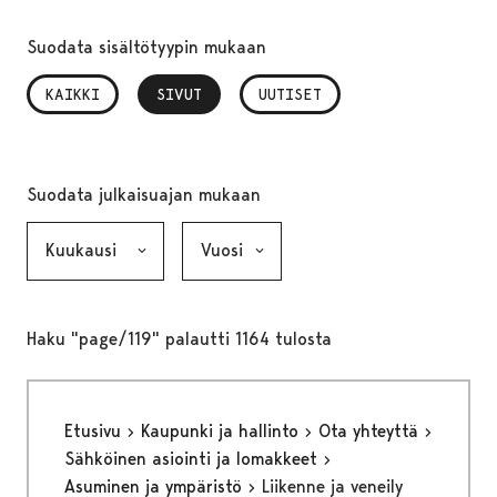
Suodata sisältötyypin mukaan
KAIKKI
SIVUT
, VALITTU
UUTISET
Suodata julkaisuajan mukaan
Kuukausi, valinta lähettää lomakkeen
Vuosi, valinta lähettää lomakkeen
Haku "page/119" palautti 1164 tulosta
Etusivu
Kaupunki ja hallinto
Ota yhteyttä
Sähköinen asiointi ja lomakkeet
Asuminen ja ympäristö
Liikenne ja veneily