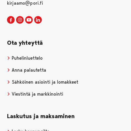
kirjaamo@pori.fi
Porin kaupunki Facebookissa
Avautuu uudessa välilehdessä
Porin kaupunki Instagramissa
Avautuu uudessa välilehdessä
Porin kaupunki Youtubessa
Avautuu uudessa välilehdessä
Porin kaupunki LinkedInissa
Avautuu uudessa välilehdessä
Ota yhteyttä
Puhelinluettelo
Anna palautetta
Sähköinen asiointi ja lomakkeet
Viestintä ja markkinointi
Laskutus ja maksaminen