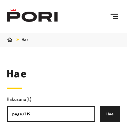
Siirry sisältöön
Etusivulle
Hae
Etusivu
Hae
Hakusana(t)
Hae