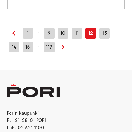
…
1
9
10
11
12
13
Edellinen sivu
…
14
15
117
Seuraava sivu
Porin kaupunki
PL 121, 28101 PORI
Puh. 02 621 1100