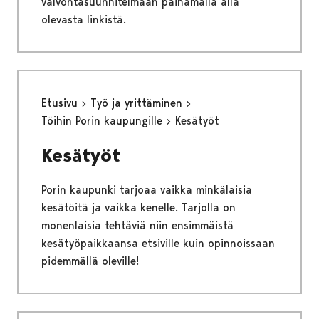
valvontasuunnitelmaan painamalla alla
olevasta linkistä.
Etusivu
Työ ja yrittäminen
Töihin Porin kaupungille
Kesätyöt
Kesätyöt
Porin kaupunki tarjoaa vaikka minkälaisia
kesätöitä ja vaikka kenelle. Tarjolla on
monenlaisia tehtäviä niin ensimmäistä
kesätyöpaikkaansa etsiville kuin opinnoissaan
pidemmällä oleville!