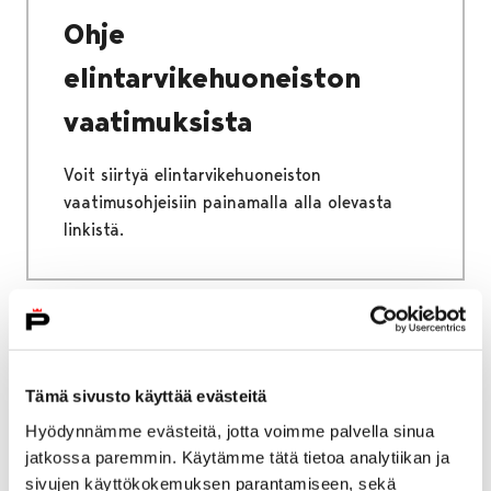
Ohje
elintarvikehuoneiston
vaatimuksista
Voit siirtyä elintarvikehuoneiston
vaatimusohjeisiin painamalla alla olevasta
linkistä.
Etusivu
Kaupunki ja hallinto
Ota yhteyttä
Sähköinen asiointi ja lomakkeet
Tämä sivusto käyttää evästeitä
Sosiaali- ja terveyspalveluiden sähköiset
Hyödynnämme evästeitä, jotta voimme palvella sinua
palvelut ja lomakkeet
jatkossa paremmin. Käytämme tätä tietoa analytiikan ja
Vammaispalvelut
Vammaispalveluhakemus
sivujen käyttökokemuksen parantamiseen, sekä