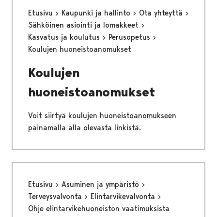
Etusivu
Kaupunki ja hallinto
Ota yhteyttä
Sähköinen asiointi ja lomakkeet
Kasvatus ja koulutus
Perusopetus
Koulujen huoneistoanomukset
Koulujen
huoneistoanomukset
Voit siirtyä koulujen huoneistoanomukseen
painamalla alla olevasta linkistä.
Etusivu
Asuminen ja ympäristö
Terveysvalvonta
Elintarvikevalvonta
Ohje elintarvikehuoneiston vaatimuksista