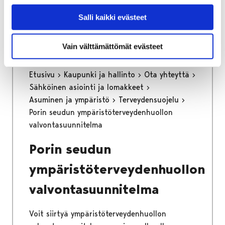
Voit siirtyä tilinumeron ilmoitukseen
painamalla alla olevasta linkistä.
Salli kaikki evästeet
Vain välttämättömät evästeet
Etusivu
Kaupunki ja hallinto
Ota yhteyttä
Sähköinen asiointi ja lomakkeet
Asuminen ja ympäristö
Terveydensuojelu
Porin seudun ympäristöterveydenhuollon
valvontasuunnitelma
Porin seudun
ympäristöterveydenhuollon
valvontasuunnitelma
Voit siirtyä ympäristöterveydenhuollon