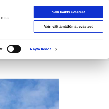
Salli kaikki evästeet
Tapahtumakalenteri
Hae sivustolta
ietoa
Vain välttämättömät evästeet
Työ ja
Kaupunki ja
rittäminen
hallinto
ti
Näytä tiedot