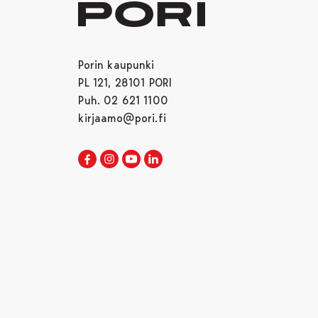
Porin kaupunki
PL 121, 28101 PORI
Puh. 02 621 1100
kirjaamo@pori.fi
Porin kaupunki Facebookissa
Avautuu uudessa välilehdessä
Porin kaupunki Instagramissa
Avautuu uudessa välilehdessä
Porin kaupunki Youtubessa
Avautuu uudessa välilehdessä
Porin kaupunki LinkedInissa
Avautuu uudessa välilehdessä