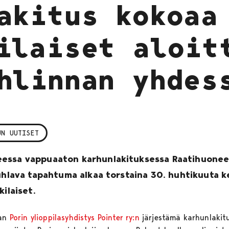
akitus kokoaa
ilaiset aloit
hlinnan yhdes
UN UUTISET
essa vappuaaton karhunlakituksessa Raatihuonee
uhlava tapahtuma alkaa torstaina 30. huhtikuuta kel
kilaiset.
van
Porin ylioppilasyhdistys Pointer ry:n
järjestämä karhunlakit