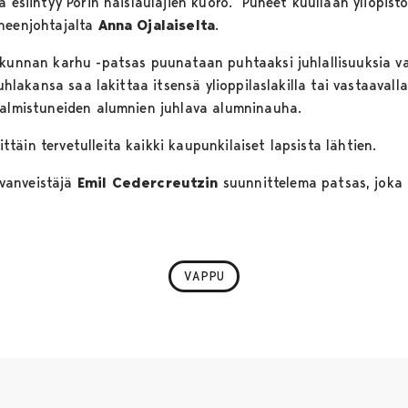
a esiintyy Porin naislaulajien kuoro. Puheet kuullaan yliopis
uheenjohtajalta
Anna Ojalaiselta
.
takunnan karhu -patsas puunataan puhtaaksi juhlallisuuksia v
juhlakansa saa lakittaa itsensä ylioppilaslakilla tai vastaavall
valmistuneiden alumnien juhlava alumninauha.
äin tervetulleita kaikki kaupunkilaiset lapsista lähtien.
vanveistäjä
Emil
Cedercreutzin
suunnittelema patsas, joka 
VAPPU