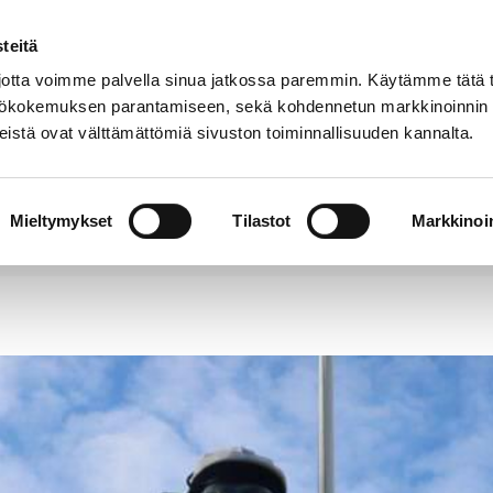
teitä
Puhelinluettelo
Anna palautetta
tta voimme palvella sinua jatkossa paremmin. Käytämme tätä t
yttökokemuksen parantamiseen, sekä kohdennetun markkinoinnin
istä ovat välttämättömiä sivuston toiminnallisuuden kannalta.
s ja
Vapaa-
Hyvinvointi
tus
aika
y
Mieltymykset
Tilastot
Markkinoin
aupunkilaiset aloittamaan vappujuhlinnan yhdessä