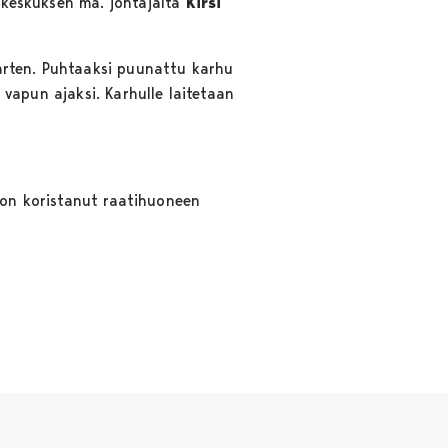
tokeskuksen ma. johtajalta
Kirsi
arten. Puhtaaksi puunattu karhu
a vapun ajaksi. Karhulle laitetaan
on koristanut raatihuoneen