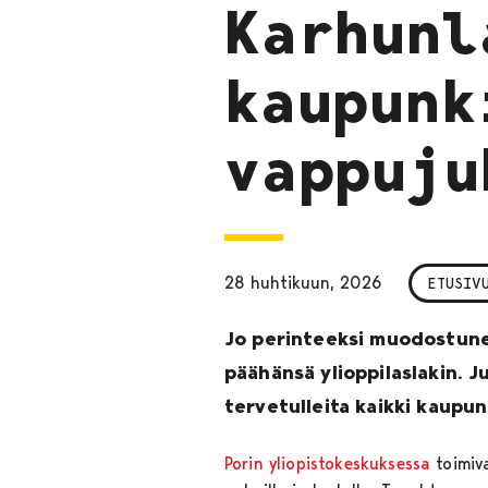
Karhunl
kaupunk
vappuju
28 huhtikuun, 2026
ETUSIV
Jo perinteeksi muodostune
päähänsä ylioppilaslakin. J
tervetulleita kaikki kaupun
Porin yliopistokeskuksessa
toimi