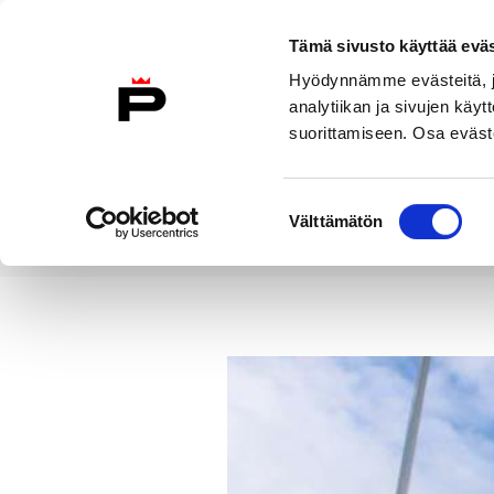
Siirry sisältöön
Tämä sivusto käyttää eväs
Suomeksi
Hyödynnämme evästeitä, jo
Etusivulle
analytiikan ja sivujen kä
suorittamiseen. Osa eväste
Asuminen ja
Kasvatu
ympäristö
koulu
Suostumuksen
Välttämätön
valinta
Uutiset
Karhunlakitus kokoaa k
Etusivu