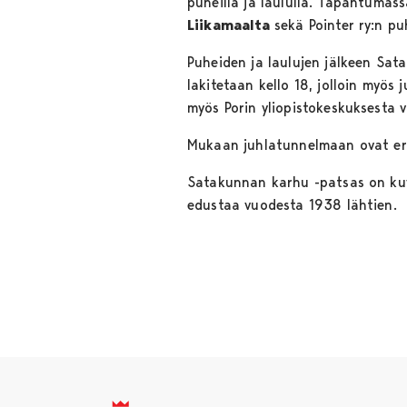
puheilla ja laululla. Tapahtumass
Liikamaalta
sekä Pointer ry:n p
Puheiden ja laulujen jälkeen Sa
lakitetaan kello 18, jolloin myös 
myös Porin yliopistokeskuksesta 
Mukaan juhlatunnelmaan ovat eritt
Satakunnan karhu -patsas on ku
edustaa vuodesta 1938 lähtien.