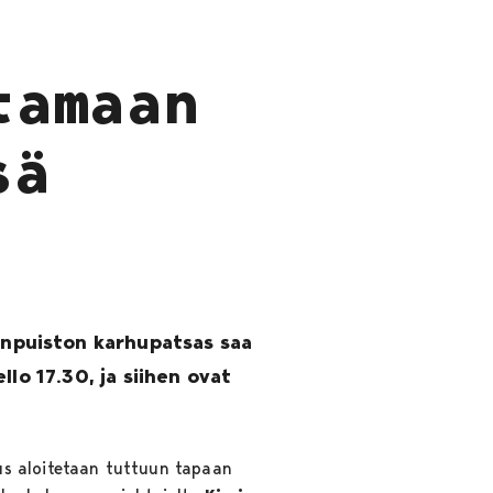
tamaan
sä
npuiston karhupatsas saa
lo 17.30, ja siihen ovat
us aloitetaan tuttuun tapaan