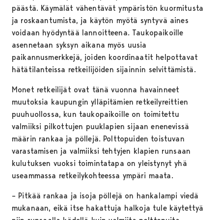
päästä. Käymälät vähentävät ympäristön kuormitusta
ja roskaantumista, ja käytön myötä syntyvä aines
voidaan hyödyntää lannoitteena. Taukopaikoille
asennetaan syksyn aikana myös uusia
paikannusmerkkejä, joiden koordinaatit helpottavat
hätätilanteissa retkeilijöiden sijainnin selvittämistä.
Monet retkeilijät ovat tänä vuonna havainneet
muutoksia kaupungin ylläpitämien retkeilyreittien
puuhuollossa, kun taukopaikoille on toimitettu
valmiiksi pilkottujen puuklapien sijaan enenevissä
määrin rankaa ja pöllejä. Polttopuiden toistuvan
varastamisen ja valmiiksi tehtyjen klapien runsaan
kulutuksen vuoksi toimintatapa on yleistynyt yhä
useammassa retkeilykohteessa ympäri maata.
– Pitkää rankaa ja isoja pöllejä on hankalampi viedä
mukanaan, eikä itse hakattuja halkoja tule käytettyä