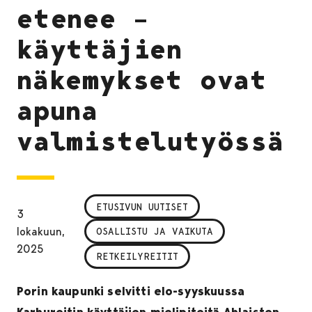
etenee –
käyttäjien
näkemykset ovat
apuna
valmistelutyössä
ETUSIVUN UUTISET
3
lokakuun,
OSALLISTU JA VAIKUTA
2025
RETKEILYREITIT
Porin kaupunki selvitti elo-syyskuussa
Karhureitin käyttäjien mielipiteitä Ahlaisten,