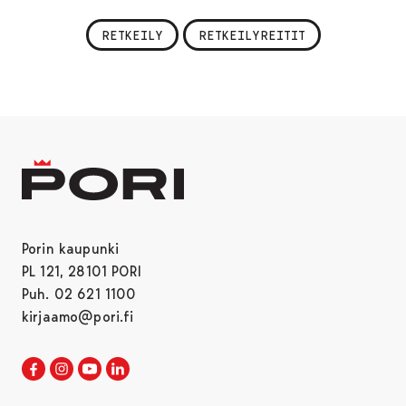
RETKEILY
RETKEILYREITIT
Porin kaupunki
PL 121, 28101 PORI
Puh. 02 621 1100
kirjaamo@pori.fi
Porin kaupunki Facebookissa
Avautuu uudessa välilehdessä
Porin kaupunki Instagramissa
Avautuu uudessa välilehdessä
Porin kaupunki Youtubessa
Avautuu uudessa välilehdessä
Porin kaupunki LinkedInissa
Avautuu uudessa välilehdessä