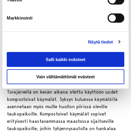
Uudet käymälät ja rakenteiden
korjaukset parantavat
Markkinointi
Karhureitin käytettävyyttä –
puuhuollon muutoksilla
Näytä tiedot
ehkäistään ilkivaltaa ja puiden
liikakäyttöä
Salli kaikki evästeet
Vain välttämättömät evästeet
Joutsijärven Tuurunkankaan autiotuvalla,
Hiivaniemessä ja Sisälmystenlahdella sekä Noormarkun
Torajärvellä on kesän aikana otettu käyttöön uudet
kompostoivat käymälät. Syksyn kuluessa käymälöitä
asennetaan myös muille huollon piirissä oleville
taukopaikoille. Kompostoivat käymälät sopivat
erityisesti haastavammassa maastossa sijaitseville
taukopaikoille, joihin tyhjennysautolla on hankalaa