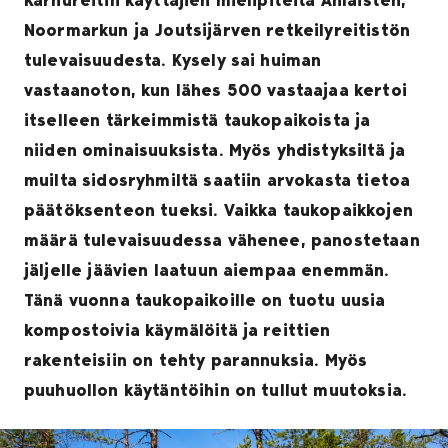
Noormarkun ja Joutsijärven retkeilyreitistön
tulevaisuudesta. Kysely sai huiman
vastaanoton, kun lähes 500 vastaajaa kertoi
itselleen tärkeimmistä taukopaikoista ja
niiden ominaisuuksista. Myös yhdistyksiltä ja
muilta sidosryhmiltä saatiin arvokasta tietoa
päätöksenteon tueksi. Vaikka taukopaikkojen
määrä tulevaisuudessa vähenee, panostetaan
jäljelle jäävien laatuun aiempaa enemmän.
Tänä vuonna taukopaikoille on tuotu uusia
kompostoivia käymälöitä ja reittien
rakenteisiin on tehty parannuksia. Myös
puuhuollon käytäntöihin on tullut muutoksia.