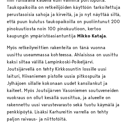
niin runsaalla kädellä kuin valmiita polttopuita.
Taukopaikoilla on retkeilijöiden käyttöön tarkoitettuja
perustasoisia sahoja ja kirveitä, ja jo nyt näyttää siltä,
että puun kulutus taukopaikoilla on puoliintunut 200
pinokuutiosta noin 100 pinokuutioon, kertoo
kaupungin ympäristöasiantuntija
Mikko Kataja
.
Myös retkeilyreittien rakenteita on tänä vuonna
uusittu useammassa kohteessa. Ahlaisissa on uusittu
kaksi siltaa välillä Lampinkoski-Poikeljärvi.
Joutsijärvellä on tehty Kirkkosuntin lossille uusi
laituri, Hiivaniemen pistolle uusia pitkospuita ja
Jylhäjoen sillalle kokonaan uudet kansilankut ja
kaiteet. Myös Joutsijärven Vasoniemen soutuveneiden
vuokraus on ollut kesällä suosittua, ja alueelle on
rakennettu uusi varustevarasto sekä tuotu käymälä ja
penkkipöytä. Lisäksi Karhureitin varrella on tehty
paljon raivaus- ja niittotöitä.