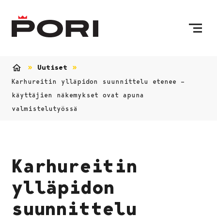
Siirry sisältöön
Etusivulle
Uutiset
Etusivu
Karhureitin ylläpidon suunnittelu etenee –
käyttäjien näkemykset ovat apuna
valmistelutyössä
Karhureitin
ylläpidon
suunnittelu