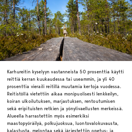
Karhureitin kyselyyn vastanneista 50 prosenttia käytti
reittiä kerran kuukaudessa tai useammin, ja yli 40
prosenttia vieraili reitillä muutamia kertoja vuodessa.
Reitistöllä vietettiin aikaa monipuolisesti lenkkeilyn,
koiran ulkoilutuksen, marjastuksen, rentoutumisen
sekä eripituisten retkien ja yönylivaellusten merkeissä.
Alueella harrastettiin myös esimerkiksi
maastopyöräilyä, polkujuoksua, luontovalokuvausta,
kalastusta, melontaa sekä järjestettiin opetus- ja