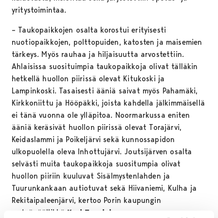
yritystoimintaa.
– Taukopaikkojen osalta korostui erityisesti
nuotiopaikkojen, polttopuiden, katosten ja maisemien
tärkeys. Myös rauhaa ja hiljaisuutta arvostettiin.
Ahlaisissa suosituimpia taukopaikkoja olivat tälläkin
hetkellä huollon piirissä olevat Kitukoski ja
Lampinkoski. Tasaisesti ääniä saivat myös Pahamäki,
Kirkkoniittu ja Hööpäkki, joista kahdella jälkimmäisellä
ei tänä vuonna ole ylläpitoa. Noormarkussa eniten
ääniä keräsivät huollon piirissä olevat Torajärvi,
Keidaslammi ja Poikeljärvi sekä kunnossapidon
ulkopuolella oleva Inhottujärvi. Joutsijärven osalta
selvästi muita taukopaikkoja suositumpia olivat
huollon piiriin kuuluvat Sisälmystenlahden ja
Tuurunkankaan autiotuvat sekä Hiivaniemi, Kulha ja
Rekitaipaleenjärvi, kertoo Porin kaupungin
metsäpäällikkö
Kari Torniainen.