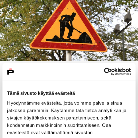
Päällystystyöt ovat riippuvaisia sääolosuhteista ja
mikäli viikolle sattuu vesisateita, siirtyvät työt
myöhempään ajankohtaan. Kaikilta teitä käyttäviltä
Tämä sivusto käyttää evästeitä
toivotaan erityistä tarkkaavaisuutta
päällystystyömaiden läheisyydessä.
Hyödynnämme evästeitä, jotta voimme palvella sinua
jatkossa paremmin. Käytämme tätä tietoa analytiikan ja
Maanantai 1.9.
sivujen käyttökokemuksen parantamiseen, sekä
kohdennetun markkinoinnin suorittamiseen. Osa
Kuninkaanhaanaukio jyrsintä
evästeistä ovat välttämättömiä sivuston
Toukolantie välillä Vanhakoivistontie-Tiirantie jyrsintä