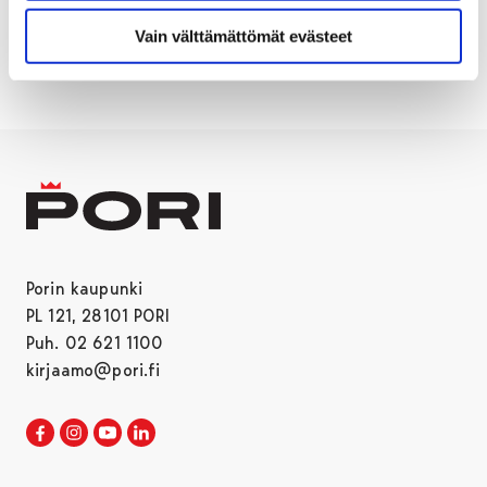
LIIKENNE
TIETYÖ
Vain välttämättömät evästeet
Porin kaupunki
PL 121, 28101 PORI
Puh. 02 621 1100
kirjaamo@pori.fi
Porin kaupunki Facebookissa
Avautuu uudessa välilehdessä
Porin kaupunki Instagramissa
Avautuu uudessa välilehdessä
Porin kaupunki Youtubessa
Avautuu uudessa välilehdessä
Porin kaupunki LinkedInissa
Avautuu uudessa välilehdessä