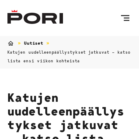
Siirry sisältöön
Etusivulle
Uutiset
Etusivu
Katujen uudelleenpäällystykset jatkuvat – katso
lista ensi viikon kohteista
Katujen
uudelleenpäällys
tykset jatkuvat
– katso lista