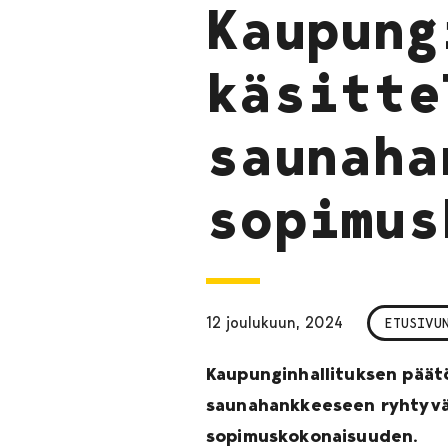
Kaupung
käsitte
saunaha
sopimus
12 joulukuun, 2024
ETUSIVU
Kaupunginhallituksen päätö
saunahankkeeseen ryhtyvä 
sopimuskokonaisuuden.