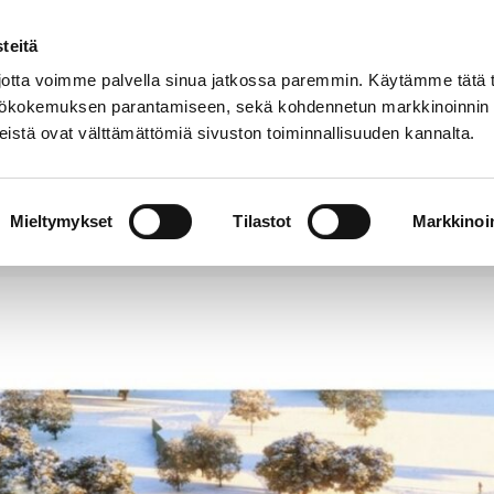
teitä
Puhelinluettelo
Anna palautetta
tta voimme palvella sinua jatkossa paremmin. Käytämme tätä t
yttökokemuksen parantamiseen, sekä kohdennetun markkinoinnin
istä ovat välttämättömiä sivuston toiminnallisuuden kannalta.
s ja
Vapaa-
Hyvinvointi
tus
aika
y
Mieltymykset
Tilastot
Markkinoin
ttelee Kirjurinluodon saunahankkeen sopimuskokonaisuu