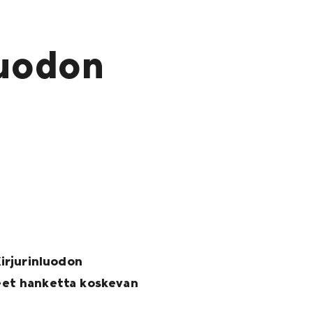
uodon
irjurinluodon
eet hanketta koskevan