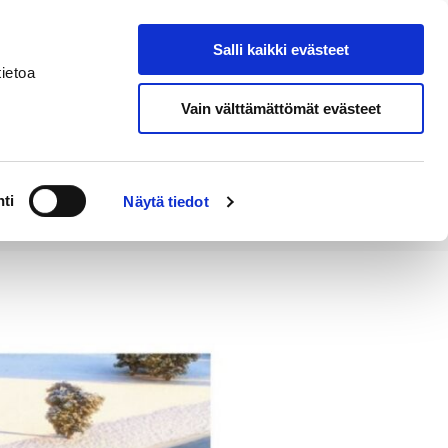
Salli kaikki evästeet
Tapahtumakalenteri
Hae sivustolta
ietoa
Vain välttämättömät evästeet
Työ ja
Kaupunki ja
rittäminen
hallinto
ti
Näytä tiedot
tta