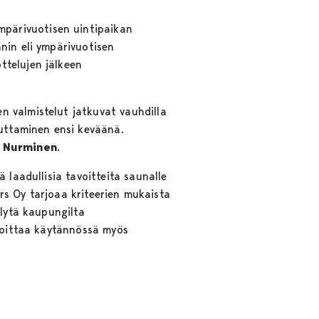
pärivuotisen uintipaikan
nin eli ympärivuotisen
ttelujen jälkeen
n valmistelut jatkuvat vauhdilla
euttaminen ensi keväänä.
 Nurminen
.
 laadullisia tavoitteita saunalle
ers Oy tarjoaa kriteerien mukaista
llytä kaupungilta
rkoittaa käytännössä myös