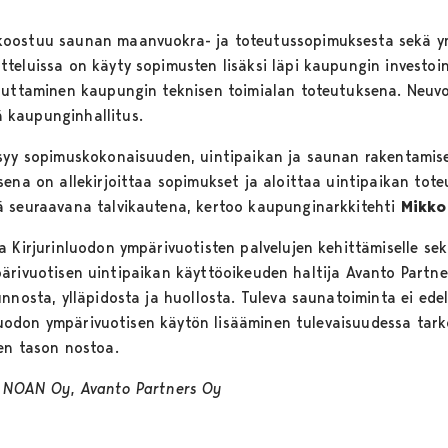
koostuu saunan maanvuokra- ja toteutussopimuksesta sekä ym
teluissa on käyty sopimusten lisäksi läpi kaupungin investoin
nuttaminen kaupungin teknisen toimialan toteutuksena. Neuvo
 kaupunginhallitus.
syy sopimuskokonaisuuden, uintipaikan ja saunan rakentamise
sena on allekirjoittaa sopimukset ja aloittaa uintipaikan tot
ä seuraavana talvikautena, kertoo kaupunginarkkitehti
Mikko
 Kirjurinluodon ympärivuotisten palvelujen kehittämiselle sekä
 Ympärivuotisen uintipaikan käyttöoikeuden haltija Avanto Partn
nnosta, ylläpidosta ja huollosta. Tuleva saunatoiminta ei ede
rinluodon ympärivuotisen käytön lisääminen tulevaisuudessa ta
den tason nostoa.
o NOAN Oy, Avanto Partners Oy