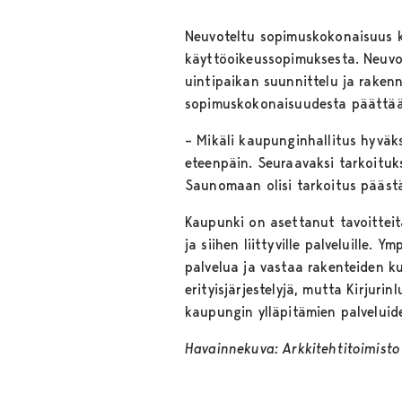
Neuvoteltu sopimuskokonaisuus 
käyttöoikeussopimuksesta. Neuvot
uintipaikan suunnittelu ja raken
sopimuskokonaisuudesta päättää
– Mikäli kaupunginhallitus hyväk
eteenpäin. Seuraavaksi tarkoituk
Saunomaan olisi tarkoitus pääst
Kaupunki on asettanut tavoitteita
ja siihen liittyville palveluille.
palvelua ja vastaa rakenteiden ku
erityisjärjestelyjä, mutta Kirju
kaupungin ylläpitämien palvelui
Havainnekuva: Arkkitehtitoimist