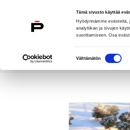
Siirry sisältöön
Tämä sivusto käyttää eväs
Suomeksi
Hyödynnämme evästeitä, jo
Etusivulle
analytiikan ja sivujen kä
suorittamiseen. Osa eväste
Asuminen ja
Kasvatu
ympäristö
koulu
Suostumuksen
Välttämätön
valinta
Uutiset
Kaupunginhallitus käsi
Etusivu