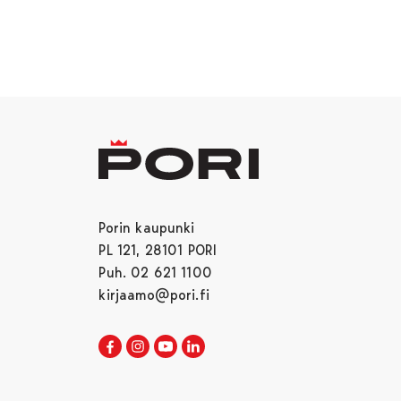
Porin kaupunki
PL 121, 28101 PORI
Puh. 02 621 1100
kirjaamo@pori.fi
Porin kaupunki Facebookissa
Avautuu uudessa välilehdessä
Porin kaupunki Instagramissa
Avautuu uudessa välilehdessä
Porin kaupunki Youtubessa
Avautuu uudessa välilehdessä
Porin kaupunki LinkedInissa
Avautuu uudessa välilehdessä