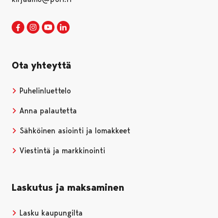
Porin kaupunki Facebookissa
Avautuu uudessa välilehdessä
Porin kaupunki Instagramissa
Avautuu uudessa välilehdessä
Porin kaupunki Youtubessa
Avautuu uudessa välilehdessä
Porin kaupunki LinkedInissa
Avautuu uudessa välilehdessä
Ota yhteyttä
Puhelinluettelo
Anna palautetta
Sähköinen asiointi ja lomakkeet
Viestintä ja markkinointi
Laskutus ja maksaminen
Lasku kaupungilta