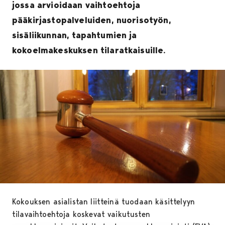
jossa arvioidaan vaihtoehtoja
pääkirjastopalveluiden, nuorisotyön,
sisäliikunnan, tapahtumien ja
kokoelmakeskuksen tilaratkaisuille.
Kokouksen asialistan liitteinä tuodaan käsittelyyn
tilavaihtoehtoja koskevat vaikutusten