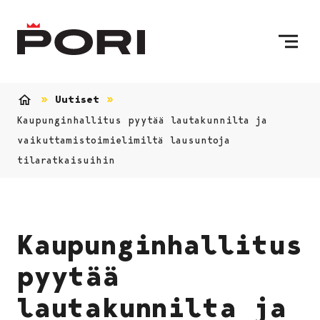
Siirry sisältöön
Etusivulle
Uutiset
Etusivu
Kaupunginhallitus pyytää lautakunnilta ja
vaikuttamistoimielimiltä lausuntoja
tilaratkaisuihin
Kaupunginhallitus
pyytää
lautakunnilta ja