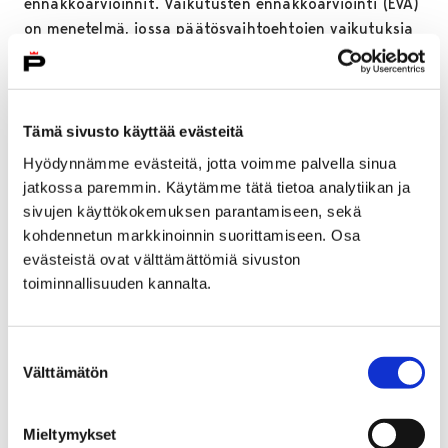
ennakkoarvioinnit. Vaikutusten ennakkoarviointi (EVA)
on menetelmä, jossa päätösvaihtoehtojen vaikutuksia
arvioidaan etukäteen eri näkökulmista. Arvioinnissa
tarkastellaan esimerkiksi vaikutuksia asukkaisiin,
ympäristöön, alueen elinvoimaan sekä kaupungin
talouteen, toimintaan ja henkilöstöön, ja vertaillaan
Tämä sivusto käyttää evästeitä
samalla eri vaihtoehtojen lyhyen ja pitkän aikavälin
Hyödynnämme evästeitä, jotta voimme palvella sinua
vaikutuksia.
jatkossa paremmin. Käytämme tätä tietoa analytiikan ja
sivujen käyttökokemuksen parantamiseen, sekä
Kaupunginhallitus pyytää lautakunnilta ja kaupungin
kohdennetun markkinoinnin suorittamiseen. Osa
vaikuttamistoimielimiltä lausunnot tilaratkaisujen
evästeistä ovat välttämättömiä sivuston
toteutettavuudesta sekä esitettyjen vaihtoehtojen
toiminnallisuuden kannalta.
toteuttamisjärjestyksestä. Lausuntoja pyydetään
toimielinten omasta näkökulmasta, ja niiden tulee
perustua laadittuihin vaikutusten
Suostumuksen
ennakkoarviointeihin. Lausuntojen tavoitteena on
Välttämätön
valinta
tukea päätöksentekoa ja varmistaa, että eri
vaihtoehtojen keskeiset vaikutukset tunnistetaan ja
Mieltymykset
painotetaan riittävästi jatkovalmistelussa. Lisäksi