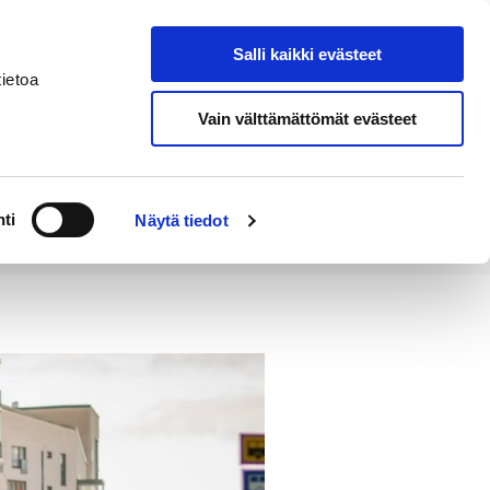
Salli kaikki evästeet
Tapahtumakalenteri
Hae sivustolta
ietoa
Vain välttämättömät evästeet
Työ ja
Kaupunki ja
rittäminen
hallinto
ti
Näytä tiedot