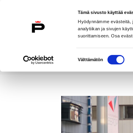
Siirry sisältöön
Tämä sivusto käyttää eväs
Suomeksi
Hyödynnämme evästeitä, jo
Etusivulle
analytiikan ja sivujen kä
suorittamiseen. Osa eväste
Asuminen ja
Kasvatu
ympäristö
koulu
Suostumuksen
Välttämätön
valinta
Uutiset
Kevään 2026 liikenteeno
Etusivu