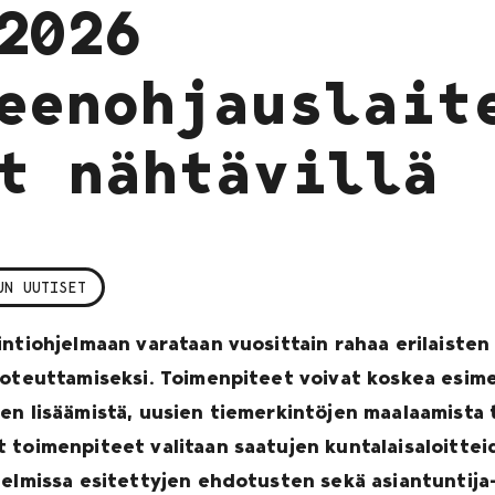
2026
eenohjauslait
t nähtävillä
UN UUTISET
ntiohjelmaan varataan vuosittain rahaa erilaisten 
toteuttamiseksi. Toimenpiteet voivat koskea esimer
en lisäämistä, uusien tiemerkintöjen maalaamista 
 toimenpiteet valitaan saatujen kuntalaisaloittei
telmissa esitettyjen ehdotusten sekä asiantuntija-