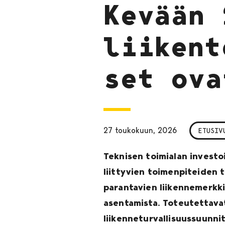
Kevään 
liikent
set ova
27 toukokuun, 2026
ETUSIV
Teknisen toimialan investoi
liittyvien toimenpiteiden 
parantavien liikennemerkki
asentamista. Toteutettavat
liikenneturvallisuussuunni