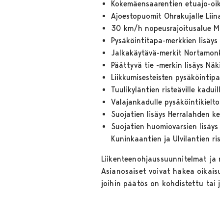
Kokemäensaarentien etuajo-oike
Ajoestopuomit Ohrakujalle Liin
30 km/h nopeusrajoitusalue Mu
Pysäköintitapa-merkkien lisäys 
Jalkakäytävä-merkit Nortamon
Päättyvä tie -merkin lisäys Näk
Liikkumisesteisten pysäköintipa
Tuulikyläntien risteäville kadui
Valajankadulle pysäköintikielto
Suojatien lisäys Herralahden k
Suojatien huomiovarsien lisäys 
Kuninkaantien ja Ulvilantien r
Liikenteenohjaussuunnitelmat ja 
Asianosaiset voivat hakea oikais
joihin päätös on kohdistettu tai 