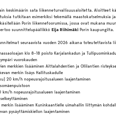
in keskimäärin sata liikenneturvallisuusaloitetta. Aloitteet 
tuksia tutkitaan esimerkiksi tekemällä maastokatselmuksia ja 
 käsitellään Porin liikennefoorumissa, jossa ovat mukana muun
kertoo suunnittelupäällikkö
Eija Riihimäki
Porin kaupungilta.
unnitelmat seuraavista vuoden 2026 aikana toteutettavista li
massaoloajan klo 8–18 poisto Karjalankadun ja Tullipuominkadu
a ympäri vuorokauden
vien merkkien lisääminen Aittalahdentien ja Ollilantien risteyks
skevan merkin lisäys Hallituskadulle
ulku) 20 km/h nopeusrajoitusalueen laajentaminen
 Isomäenpuistoon
0 km/h nopeusrajoitusalueen laajentaminen
 selkeyttäminen
 merkin lisääminen Kuninkaantielle uimahallin liittymän kohdal
evan pysäyttämiskiellon laajentaminen