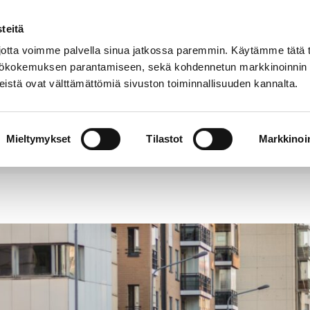
teitä
Puhelinluettelo
Anna palautetta
tta voimme palvella sinua jatkossa paremmin. Käytämme tätä t
yttökokemuksen parantamiseen, sekä kohdennetun markkinoinnin
istä ovat välttämättömiä sivuston toiminnallisuuden kannalta.
s ja
Vapaa-
Hyvinvointi
tus
aika
y
Mieltymykset
Tilastot
Markkinoin
hjauslaitepäätökset ovat nähtävillä