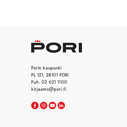
Porin kaupunki
PL 121, 28101 PORI
Puh. 02 621 1100
kirjaamo@pori.fi
Porin kaupunki Facebookissa
Avautuu uudessa välilehdessä
Porin kaupunki Instagramissa
Avautuu uudessa välilehdessä
Porin kaupunki Youtubessa
Avautuu uudessa välilehdessä
Porin kaupunki LinkedInissa
Avautuu uudessa välilehdessä