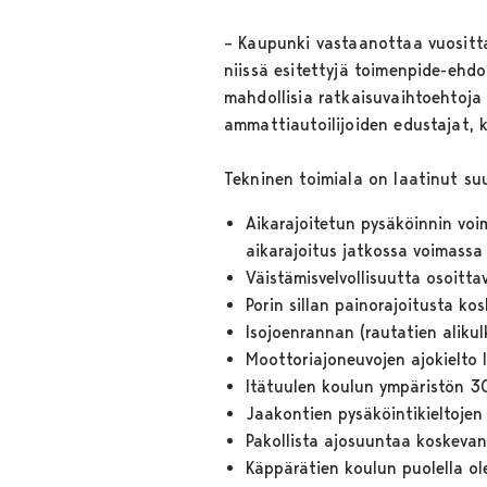
– Kaupunki vastaanottaa vuositta
niissä esitettyjä toimenpide-ehdo
mahdollisia ratkaisuvaihtoehtoja
ammattiautoilijoiden edustajat, 
Tekninen toimiala on laatinut su
Aikarajoitetun pysäköinnin voi
aikarajoitus jatkossa voimass
Väistämisvelvollisuutta osoitta
Porin sillan painorajoitusta ko
Isojoenrannan (rautatien alik
Moottoriajoneuvojen ajokielto
Itätuulen koulun ympäristön 3
Jaakontien pysäköintikieltojen
Pakollista ajosuuntaa koskevan
Käppärätien koulun puolella ol