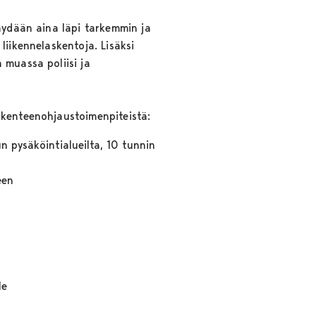
käydään aina läpi tarkemmin ja
liikennelaskentoja. Lisäksi
 muassa poliisi ja
ikenteenohjaustoimenpiteistä:
n pysäköintialueilta, 10 tunnin
een
le