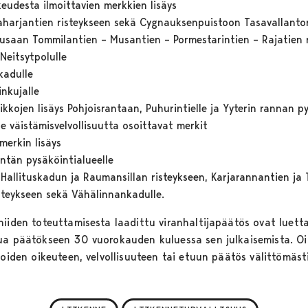
udesta ilmoittavien merkkien lisäys
aharjantien risteykseen sekä Cygnauksenpuistoon Tasavallantor
saan Tommilantien – Musantien – Pormestarintien – Rajatien r
Neitsytpolulle
kadulle
inkujalle
ikkojen lisäys Pohjoisrantaan, Puhurintielle ja Yyterin rannan p
lle väistämisvelvollisuutta osoittavat merkit
merkin lisäys
entän pysäköintialueelle
Hallituskadun ja Raumansillan risteykseen, Karjarannantien ja T
isteykseen sekä Vähälinnankadulle.
niiden toteuttamisesta laadittu viranhaltijapäätös ovat luett
ua päätökseen 30 vuorokauden kuluessa sen julkaisemista. Oi
joiden oikeuteen, velvollisuuteen tai etuun päätös välittömäst