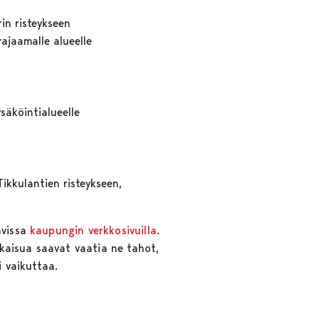
in risteykseen
ajaamalle alueelle
ysäköintialueelle
ikkulantien risteykseen,
avissa
kaupungin verkkosivuilla
.
kaisua saavat vaatia ne tahot,
i vaikuttaa.