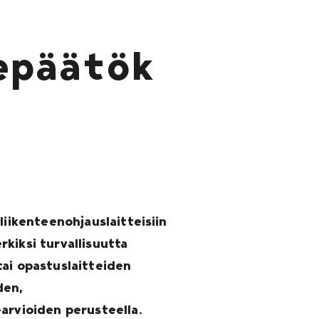
epäätök
liikenteenohjauslaitteisiin
kiksi turvallisuutta
tai opastuslaitteiden
den,
arvioiden perusteella.