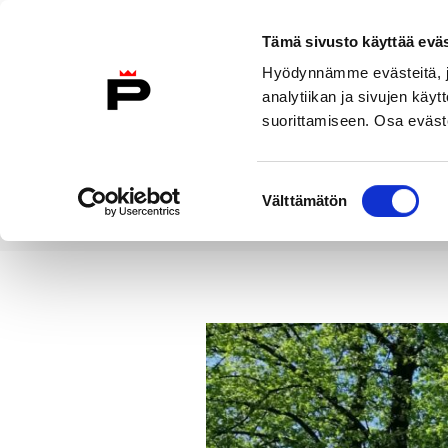
Siirry sisältöön
Tämä sivusto käyttää eväs
Suomeksi
Hyödynnämme evästeitä, jo
Etusivulle
analytiikan ja sivujen kä
suorittamiseen. Osa eväste
Asuminen ja
Kasvatu
ympäristö
koulu
Suostumuksen
Välttämätön
valinta
Uutiset
Kirjurinluoto-Kalaforni
Etusivu