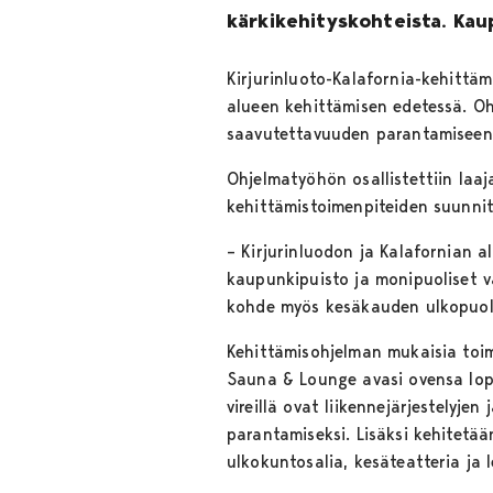
kärkikehityskohteista. Kau
Kirjurinluoto-Kalafornia-kehittä
alueen kehittämisen edetessä. Oh
saavutettavuuden parantamisee
Ohjelmatyöhön osallistettiin laaj
kehittämistoimenpiteiden suunni
– Kirjurinluodon ja Kalafornian a
kaupunkipuisto ja monipuoliset v
kohde myös kesäkauden ulkopuol
Kehittämisohjelman mukaisia toim
Sauna & Lounge avasi ovensa lopp
vireillä ovat liikennejärjestelyj
parantamiseksi. Lisäksi kehitetää
ulkokuntosalia, kesäteatteria ja 