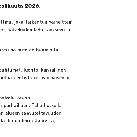
kesäkuuta 2026.
ttina, joka tarkentuu vaiheittain
n, palveluiden kehittämiseen ja
 saatu palaute on huomioitu
apahtumat, luonto, kansallinen
nnetaan entistä vetovoimaisempi
.
apalvelu Rauha
parhaillaan. Tällä hetkellä
inen alueen saavutettavuuden
ta, kuten leirintäaluetta,