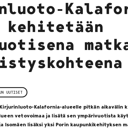
nluoto-Kalafo
 kehitetään
uotisena matk
istyskohteena
UN UUTISET
Kirjurinluoto-Kalafornia-alueelle pitkän aikavälin
lueen vetovoimaa ja lisätä sen ympärivuotista käyt
ja Isomäen lisäksi yksi Porin kaupunkikehityksen m