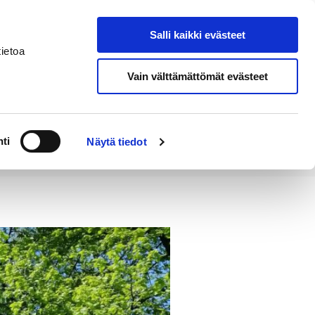
Salli kaikki evästeet
Tapahtumakalenteri
Hae sivustolta
ietoa
Vain välttämättömät evästeet
Työ ja
Kaupunki ja
rittäminen
hallinto
ti
Näytä tiedot
kistyskohteena