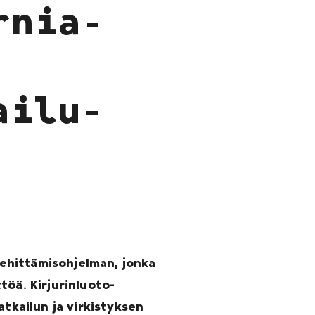
rnia-
ailu-
 kehittämisohjelman, jonka
töä. Kirjurinluoto-
atkailun ja virkistyksen