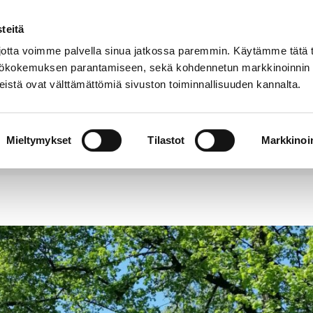
teitä
Puhelinluettelo
Anna palautetta
tta voimme palvella sinua jatkossa paremmin. Käytämme tätä t
yttökokemuksen parantamiseen, sekä kohdennetun markkinoinnin
istä ovat välttämättömiä sivuston toiminnallisuuden kannalta.
s ja
Vapaa-
Hyvinvointi
tus
aika
y
Mieltymykset
Tilastot
Markkinoin
a-aluetta kehitetään ympärivuotisena matkailu- ja vir