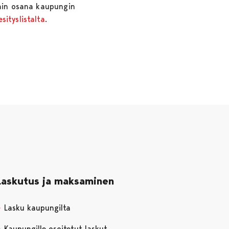
tain osana kaupungin
esityslistalta
.
Laskutus ja maksaminen
Lasku kaupungilta
Kaupungille osoitetut laskut