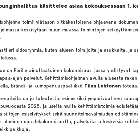
punginhallitus käsittelee asiaa kokouksessaan 1. 
misohjelma toimii ylätason pitkäkestoisena ohjaavana dokumen
jelmassa keskitytään muun muassa toimintojen selkeyttämisee
n.
asti eri sidosryhmiä, kuten alueen toimijoita ja asukkaita, ja
ttelussa.
lue on Porille ainutlaatuinen kokonaisuus, jossa yhdistyvät t
apaa-ajan palvelut. Kehittämisohjelman avulla alueesta rake
ella, brändi- ja kumppanuuspäällikkö
Tiina Lehtonen
toteaa
enpiteitä on jo toteutettu: esimerkiksi ympärivuotinen saun
uvuodesta 2025, ja useita muita kehittämistoimia edistetään 
en ja siltojen esiselvitykset sekä suunnitelmavalmiuden edistäm
n alueiden opastekokonaisuutta, palveluita ja keskeisiä kohtei
leikkipaikkoja.