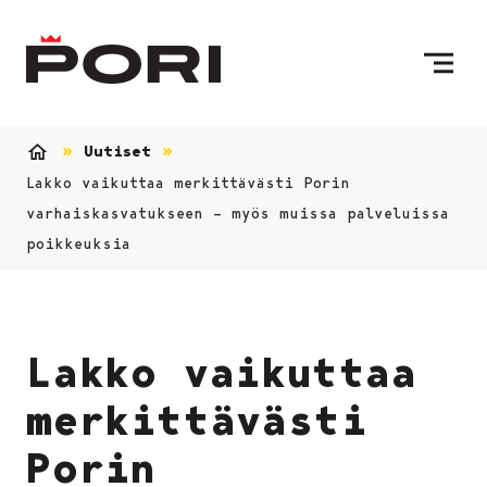
Siirry sisältöön
Etusivulle
Uutiset
Etusivu
Lakko vaikuttaa merkittävästi Porin
varhaiskasvatukseen – myös muissa palveluissa
poikkeuksia
Lakko vaikuttaa
merkittävästi
Porin