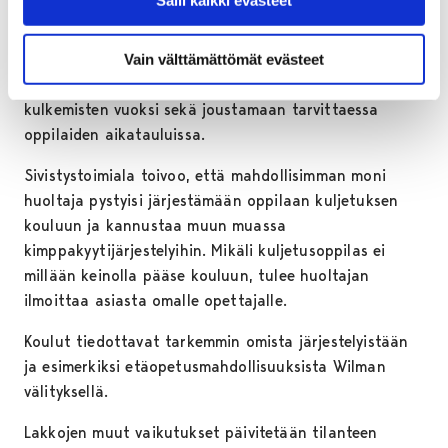
Salli kaikki evästeet
Sivistystoimiala ei pysty järjestämään korvaavia
kuljetuksia vuorolinjoille. Kouluja kehotetaan
Vain välttämättömät evästeet
järjestämään oppilaille odotustiloja poikkeuksellisten
kulkemisten vuoksi sekä joustamaan tarvittaessa
oppilaiden aikatauluissa.
Sivistystoimiala toivoo, että mahdollisimman moni
huoltaja pystyisi järjestämään oppilaan kuljetuksen
kouluun ja kannustaa muun muassa
kimppakyytijärjestelyihin. Mikäli kuljetusoppilas ei
millään keinolla pääse kouluun, tulee huoltajan
ilmoittaa asiasta omalle opettajalle.
Koulut tiedottavat tarkemmin omista järjestelyistään
ja esimerkiksi etäopetusmahdollisuuksista Wilman
välityksellä.
Lakkojen muut vaikutukset päivitetään tilanteen