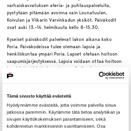
varhaiskasvatuksen ateria- ja puhtauspalveluita,
pystytään pitämään avoinna vain Lounatuulen,
Koivulan ja Viikarin Varvinkadun yksiköt. Päiväkodit
ovat auki 13.–14. helmikuuta kello 8–15.30.
Kyseiset päiväkodit palvelevat lakon aikana koko
Poria. Päiväkodeissa tulee olemaan lapsia ja
henkilökuntaa ympäri Poria. Lapset otetaan hoitoon
saapumisjärjestyksessä. Lapsia voidaan ottaa hoitoon
kyseisinä päivinä ainoastaan paikalla olevan
henkilöstön määrän mukaisesti lain mitoitusta
noudattaen. Tämä tarkoittaa sitä, että kaikkia hoitoa
tarvitsevia lapsia ei pystytä ottamaan
Tämä sivusto käyttää evästeitä
varhaiskasvatukseen kyseisinä päivinä. Lakon aikana
saatavilla on yleisimpiä erityisruokavalioita, mutta
Hyödynnämme evästeitä, jotta voimme palvella sinua
jatkossa paremmin. Käytämme tätä tietoa analytiikan ja
yksilöllisempiä ruokavalioita ei pystytä takaamaan.
sivujen käyttökokemuksen parantamiseen, sekä
Koulujen tiloissa tapahtuvaa esiopetusta ei järjestetä.
kohdennetun markkinoinnin suorittamiseen. Osa