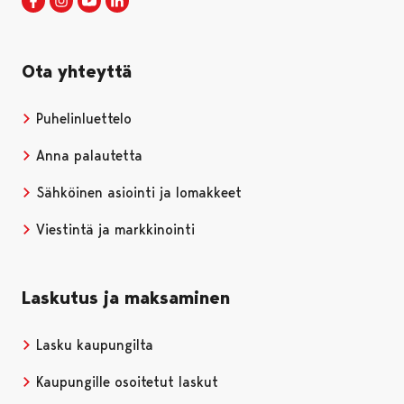
Porin kaupunki Facebookissa
Avautuu uudessa välilehdessä
Porin kaupunki Instagramissa
Avautuu uudessa välilehdessä
Porin kaupunki Youtubessa
Avautuu uudessa välilehdessä
Porin kaupunki LinkedInissa
Avautuu uudessa välilehdessä
Ota yhteyttä
Puhelinluettelo
Anna palautetta
Sähköinen asiointi ja lomakkeet
Viestintä ja markkinointi
Laskutus ja maksaminen
Lasku kaupungilta
Kaupungille osoitetut laskut