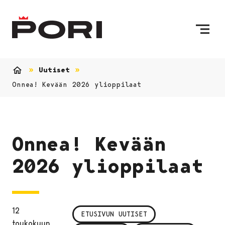
Siirry sisältöön
Etusivulle
Uutiset
Etusivu
Onnea! Kevään 2026 ylioppilaat
Onnea! Kevään
2026 ylioppilaat
12
ETUSIVUN UUTISET
toukokuun,