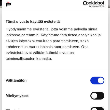
Porin kaupunki julkaisee kaikkien julkaisuluvan
Tämä sivusto käyttää evästeitä
antaneiden ylioppilaiden nimet, jotka ovat
Hyödynnämme evästeitä, jotta voimme palvella sinua
suorittaneet ylioppilastutkinnon keväällä hyväksytysti
jatkossa paremmin. Käytämme tätä tietoa analytiikan ja
sekä saaneet myös lukion päättötodistuksen 12.
sivujen käyttökokemuksen parantamiseen, sekä
toukokuuta mennessä.
kohdennetun markkinoinnin suorittamiseen. Osa
Porin kaupunki onnittelee uusia ylioppilaita ja
evästeistä ovat välttämättömiä sivuston
toivottaa menestystä opiskeluun jatkossakin!
toiminnallisuuden kannalta.
Ylioppilaat:
Suostumuksen
Porin lukio
**
tietoja päivitetty 13.5.2026 klo 10.30
Välttämätön
valinta
Porin aikuislukio
Porin aikuislukion uusille ylioppilaille järjestetään
Mieltymykset
lakkiaisjuhla Porin lukion Linturi-salissa perjantaina
29. toukokuuta. Porin lukion uudet ylioppilaat