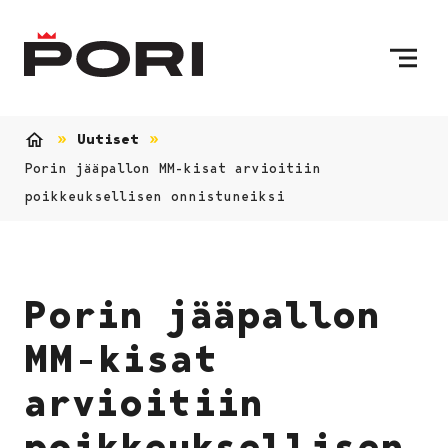
Siirry sisältöön
Etusivulle
Uutiset
Etusivu
Porin jääpallon MM-kisat arvioitiin
poikkeuksellisen onnistuneiksi
Porin jääpallon
MM-kisat
arvioitiin
poikkeuksellisen