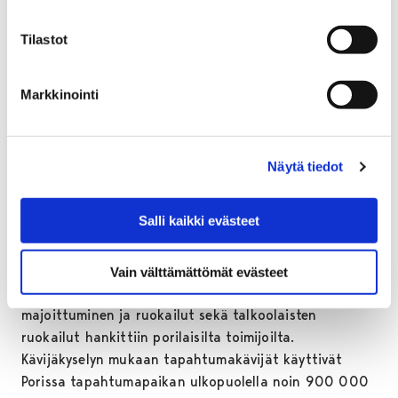
kuin otteluyleisöltäkin kerätyssä palautteessa.
Tilastot
Jääpalloliitolle ja paikalliselle seuralle Porin
Narukerälle tärkeä tulos oli lisääntynyt kiinnostus
Markkinointi
lajia kohtaan. Uusia harrastajia tuli lajin piiriin jo tällä
kevätkaudella ja kyselyitä ensi kaudesta on tullut
paljon. Medianäkyvyyden ohella tärkeä vaikutin lasten
Näytä tiedot
ja nuorten mielenkiinnon herättämisessä oli alueen
koululaisten kuljettaminen kisakatsomoon.
Salli kaikki evästeet
Taloudellisesti tapahtuma pääsi tavoitteeseensa.
Järjestävien tahojen päätöksellä tapahtuman
toteuttamiseen hyödynnettiin mahdollisimman paljon
Vain välttämättömät evästeet
porilaisia yrityksiä. Esimerkiksi joukkueiden
majoittuminen ja ruokailut sekä talkoolaisten
ruokailut hankittiin porilaisilta toimijoilta.
Kävijäkyselyn mukaan tapahtumakävijät käyttivät
Porissa tapahtumapaikan ulkopuolella noin 900 000