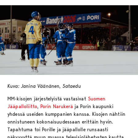
Kuva: Janina Väänänen, Sataedu
MM-kisojen järjestelyistä vastasivat
Suomen
Jääpalloliitto
,
Porin Narukerä
ja Porin kaupunki
yhdessä useiden kumppanien kanssa. Kisojen nähtiin
onnistuneen kokonaisuudessaan erittäin hyvin.
Tapahtuma toi Porille ja jääpallolle runsaasti
näkyvyyttä muun muassa televisiolähetysten kautta.