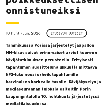
onnistuneiksi
10 huhtikuun, 2026
ETUSIVUN UUTISET
Tammikuussa Porissa järjestetyt jääpallon
MM-kisat saivat erinomaiset arviot tuoreen
kävijätutkimuksen perusteella. Erityisesti
tapahtuman suositteluhalukkuutta mittaava
NPS-luku nousi urheilutapahtumille
harvinaisen korkealle tasolle. Kävijäkyselyn ja
mediaseurannan tuloksia esiteltiin Porin
kaupungintalolla 10. huhtikuuta järjestetyssä
mediatilaisuudessa.