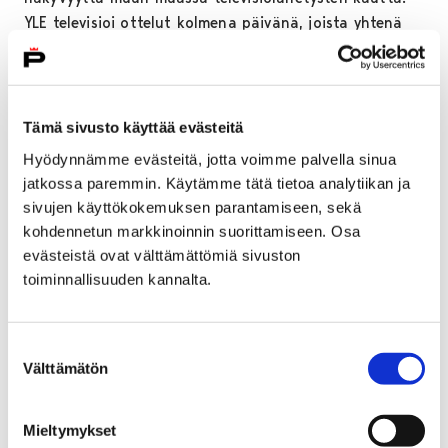
YLE televisioi ottelut kolmena päivänä, joista yhtenä
jääpallo oli iltauutisten jälkeen katsotuin ohjelma.
Kisa-alueella kävi viikon aikana yhteensä noin 16 000
ihmistä.
Tämä sivusto käyttää evästeitä
Kaupunginjohtaja
Lauri
Inna
kiitti Jääpalloliittoa ja
Hyödynnämme evästeitä, jotta voimme palvella sinua
Narukerää tapahtuman tuomisesta Poriin.
jatkossa paremmin. Käytämme tätä tietoa analytiikan ja
– Saimme yhdessä luotua ilmiön ja tarjottua lapsille ja
sivujen käyttökokemuksen parantamiseen, sekä
nuorille kokemuksia ja elämyksiä. Tapahtuma oli myös
kohdennetun markkinoinnin suorittamiseen. Osa
osoitus paikallisten yritysten halukkuudesta lähteä
evästeistä ovat välttämättömiä sivuston
toiminnallisuuden kannalta.
toimimaan yhdessä, kun tapahtumajärjestäjä näkee
vaivaa ja kutsuu mukaan, Inna totesi.
Suomen Jääpalloliiton puheenjohtaja
Antti
Suostumuksen
Välttämätön
Parviainen
nosti erityisesti esille suuren
valinta
vapaaehtoisten joukon. Talkooporukka saatiin kasaan
paljon odotettua nopeammin. Vapaaehtoiset
Mieltymykset
talkoolaiset saivat kiitosta niin joukkueiden pelaajilta