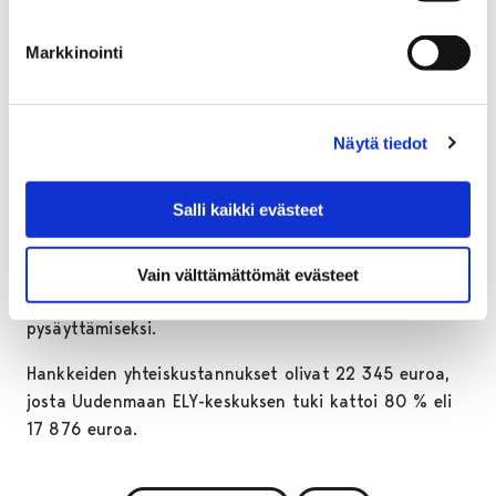
raivaamalla puustoa. Oksat ja pienemmät puut
poltettiin, isommat rungot jätettiin lahopuuksi.
Markkinointi
Toimenpiteet parantavat uhanalaisten
nummiluontotyyppien elinvoimaisuutta ja lisäävät
niiden pinta-alaa.
Näytä tiedot
Helmi-ohjelma, jossa luonnon monimuotoisuutta
vahvistetaan aktiivisilla suojelu- ja hoitotoimilla, on
Salli kaikki evästeet
merkittävä keino Suomen luonnon köyhtymisen
pysäyttämiseen. Porin osalta nyt toteutetut hankkeet
edistävät myös Suomen kymmenen suurimman
Vain välttämättömät evästeet
kaupungin johtajan sitoumusta luontokadon
pysäyttämiseksi.
Hankkeiden yhteiskustannukset olivat 22 345 euroa,
josta Uudenmaan ELY-keskuksen tuki kattoi 80 % eli
17 876 euroa.