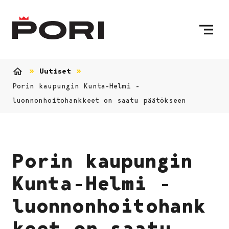
Siirry sisältöön
Etusivulle
Uutiset
Etusivu
Porin kaupungin Kunta-Helmi -
luonnonhoitohankkeet on saatu päätökseen
Porin kaupungin
Kunta-Helmi -
luonnonhoitohank
keet on saatu