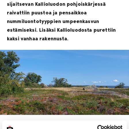
sijaitsevan Kallioluodon pohjoiskärjessä
raivattiin puustoa ja pensaikkoa
nummiluontotyyppien umpeenkasvun
estämiseksi. Lisäksi Kallioluodosta purettiin
kaksi vanhaa rakennusta.
Harjusuon luonnonhoitohanke parantaa suon