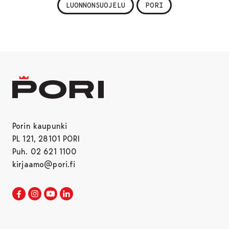
LUONNONSUOJELU
PORI
Porin kaupunki
PL 121, 28101 PORI
Puh. 02 621 1100
kirjaamo@pori.fi
Porin kaupunki Facebookissa
Avautuu uudessa välilehdessä
Porin kaupunki Instagramissa
Avautuu uudessa välilehdessä
Porin kaupunki Youtubessa
Avautuu uudessa välilehdessä
Porin kaupunki LinkedInissa
Avautuu uudessa välilehdessä