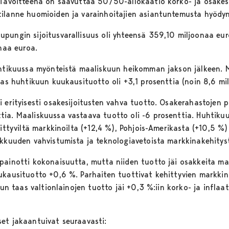
 Tavoitteena on saavuttaa 50/50-allokaatio korko- ja osakesij
tilanne huomioiden ja varainhoitajien asiantuntemusta hyödy
pungin sijoitusvarallisuus oli yhteensä 359,10 miljoonaa eur
onaa euroa.
huhtikuussa myönteistä maaliskuun heikomman jakson jälkeen. 
aas huhtikuun kuukausituotto oli +3,1 prosenttia (noin 8,6 mi
 erityisesti osakesijoitusten vahva tuotto. Osakerahastojen p
ia. Maaliskuussa vastaava tuotto oli -6 prosenttia. Huhtikuus
hittyviltä markkinoilta (+12,4 %), Pohjois-Amerikasta (+10,5 %)
ukkuuden vahvistumista ja teknologiavetoista markkinakehitys
painotti kokonaisuutta, mutta niiden tuotto jäi osakkeita mal
ukausituotto +0,6 %. Parhaiten tuottivat kehittyvien markkin
kun taas valtionlainojen tuotto jäi +0,3 %:iin korko- ja inflaat
et jakaantuivat seuraavasti: