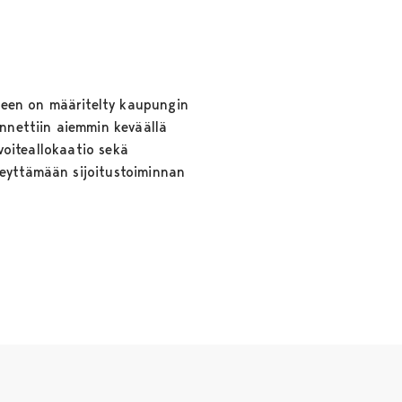
seen on määritelty kaupungin
ennettiin aiemmin keväällä
avoiteallokaatio sekä
keyttämään sijoitustoiminnan