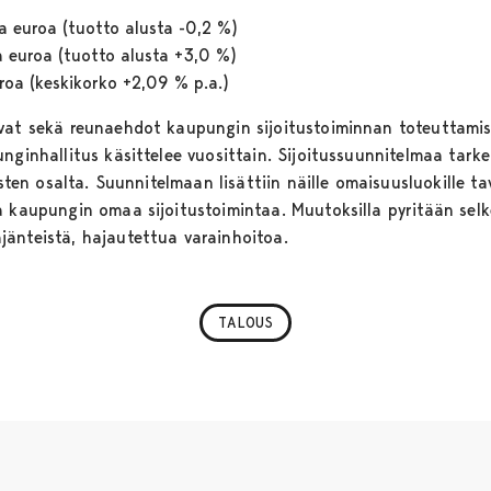
a euroa (tuotto alusta -0,2 %)
a euroa (tuotto alusta +3,0 %)
roa (keskikorko +2,09 % p.a.)
avat sekä reunaehdot kaupungin sijoitustoiminnan toteuttami
nginhallitus käsittelee vuosittain. Sijoitussuunnitelmaa tark
usten osalta. Suunnitelmaan lisättiin näille omaisuusluokille t
a kaupungin omaa sijoitustoimintaa. Muutoksilla pyritään sel
änteistä, hajautettua varainhoitoa.
TALOUS