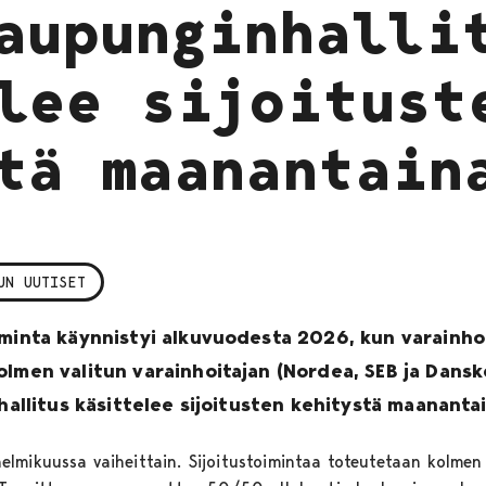
aupunginhalli
lee sijoitust
tä maanantain
UN UUTISET
minta käynnistyi alkuvuodesta 2026, kun varainhoit
olmen valitun varainhoitajan (Nordea, SEB ja Dans
nhallitus käsittelee sijoitusten kehitystä maananta
ja helmikuussa vaiheittain. Sijoitustoimintaa toteutetaan kolme