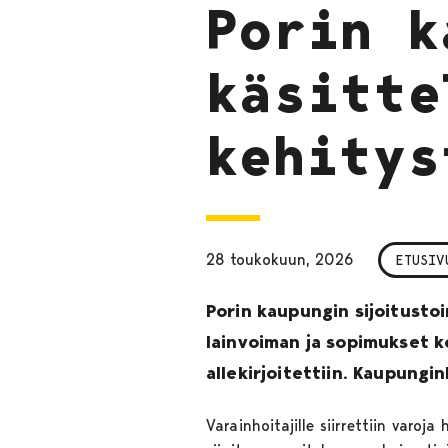
Porin k
käsitte
kehitys
28 toukokuun, 2026
ETUSIV
Porin kaupungin sijoitustoi
lainvoiman ja sopimukset k
allekirjoitettiin. Kaupungi
Varainhoitajille siirrettiin varo