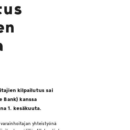
tus
en
a
ajien kilpailutus sai
ke Bank) kanssa
ina 1. kesäkuuta.
n varainhoitajan yhteistyönä