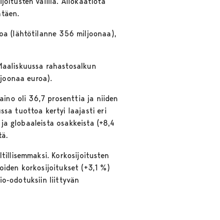
oitusten välillä. Allokaatiota
ntäen.
oa (lähtötilanne 356 miljoonaa),
Maaliskuussa rahastosalkun
ljoonaa euroa).
aino oli 36,7 prosenttia ja niiden
sa tuottoa kertyi laajasti eri
 ja globaaleista osakkeista (+8,4
tä.
tillisemmaksi. Korkosijoitusten
oiden korkosijoitukset (+3,1 %)
io-odotuksiin liittyvän