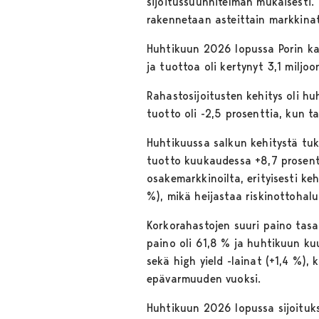
sijoitussuunnitelman mukaisesti.
rakennetaan asteittain markkina
Huhtikuun 2026 lopussa Porin kau
ja tuottoa oli kertynyt 3,1 miljo
Rahastosijoitusten kehitys oli 
tuotto oli -2,5 prosenttia, kun t
Huhtikuussa salkun kehitystä tuki
tuotto kuukaudessa +8,7 prosentt
osakemarkkinoilta, erityisesti ke
%), mikä heijastaa riskinottohal
Korkorahastojen suuri paino tasa
paino oli 61,8 % ja huhtikuun ku
sekä high yield -lainat (+1,4 %), 
epävarmuuden vuoksi.
Huhtikuun 2026 lopussa sijoituks