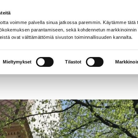
teitä
Puhelinluettelo
Anna palautetta
tta voimme palvella sinua jatkossa paremmin. Käytämme tätä t
yttökokemuksen parantamiseen, sekä kohdennetun markkinoinnin
istä ovat välttämättömiä sivuston toiminnallisuuden kannalta.
s ja
Vapaa-
Hyvinvointi
tus
aika
y
Mieltymykset
Tilastot
Markkinoin
s käsittelee sijoitusten kehitystä maanantaina