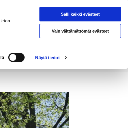
Salli kaikki evästeet
Tapahtumakalenteri
Hae sivustolta
ietoa
Vain välttämättömät evästeet
Työ ja
Kaupunki ja
rittäminen
hallinto
ti
Näytä tiedot