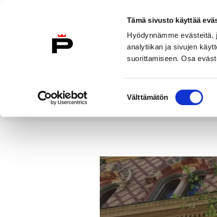
Siirry sisältöön
Tämä sivusto käyttää eväs
Suomeksi
Hyödynnämme evästeitä, jo
Etusivulle
analytiikan ja sivujen kä
suorittamiseen. Osa eväste
Asuminen ja
Kasvatu
ympäristö
koulu
Suostumuksen
Välttämätön
valinta
Uutiset
Porin kaupunginhallitu
Etusivu