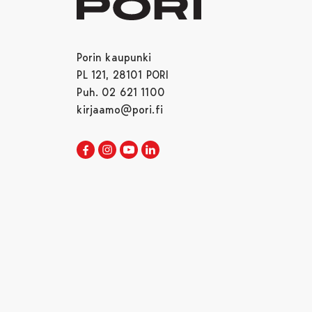
Porin kaupunki
PL 121, 28101 PORI
Puh. 02 621 1100
kirjaamo@pori.fi
Porin kaupunki Facebookissa
Avautuu uudessa välilehdessä
Porin kaupunki Instagramissa
Avautuu uudessa välilehdessä
Porin kaupunki Youtubessa
Avautuu uudessa välilehdessä
Porin kaupunki LinkedInissa
Avautuu uudessa välilehdessä