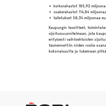
korkorahastot 185,92 miljoona
osakerahastot 114,84 miljoona
talletukset 58,34 miljoonaa eu
Kaupungin tavoitteet, toimintat
sijoitussuunnitelmaan, jota kaupu
erityisesti vaihtoehtoisten sijoit
täsmennettiin niiden roolia osan
kokonaisuutta ja tukemaan pitkäj