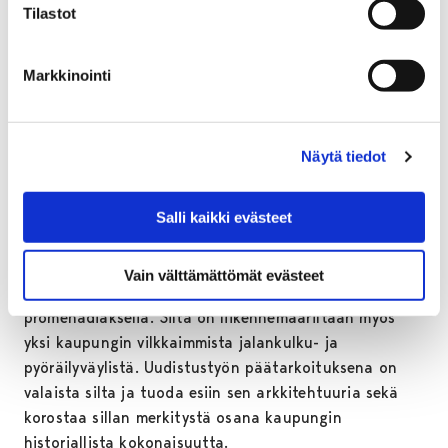
auki liikenteelle. Päivisin työt eivät vaikuta alueen
Tilastot
auto-, jalankulku- tai pyöräliikenteeseen, kertoo Porin
kaupungin rakennuttajarakennusmestari
Jari
Markkinointi
Lehesvuori
.
Valaistustöiden urakoitsijana toimii Tekniikka-
Tuominen Oy. Kaikkien alueella liikkuvien toivotaan
Näytä tiedot
noudattavan erityistä varovaisuutta aina, kun työt
ovat käynnissä sillan kannella.
Salli kaikki evästeet
Porin silta on keskeinen osa valtakunnallisesti
merkittävää rakennettua kulttuuriympäristöä, Porin
Vain välttämättömät evästeet
kansallista kaupunkipuistoa sekä keskustan
promenadiakselia. Silta on liikennemääriltään myös
yksi kaupungin vilkkaimmista jalankulku- ja
pyöräilyväylistä. Uudistustyön päätarkoituksena on
valaista silta ja tuoda esiin sen arkkitehtuuria sekä
korostaa sillan merkitystä osana kaupungin
historiallista kokonaisuutta.