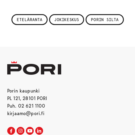
ETELÄRANTA
JOKIKESKUS
PORIN SILTA
Porin kaupunki
PL 121, 28101 PORI
Puh. 02 621 1100
kirjaamo@pori.fi
Porin kaupunki Facebookissa
Avautuu uudessa välilehdessä
Porin kaupunki Instagramissa
Avautuu uudessa välilehdessä
Porin kaupunki Youtubessa
Avautuu uudessa välilehdessä
Porin kaupunki LinkedInissa
Avautuu uudessa välilehdessä