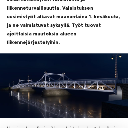
liikenneturvallisuutta. Valaistuksen
uusimistyöt alkavat maanantaina 1. kesäkuuta,
ja ne valmistuvat syksyllä. Työt tuovat
ajoittaisia muutoksia alueen
liikennejärjestelyihin.