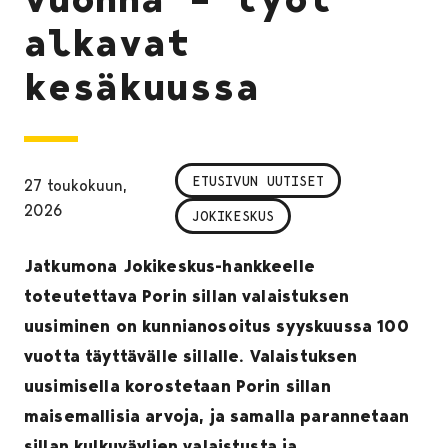
alkavat
kesäkuussa
ETUSIVUN UUTISET
27 toukokuun,
2026
JOKIKESKUS
Jatkumona Jokikeskus-hankkeelle
toteutettava Porin sillan valaistuksen
uusiminen on kunnianosoitus syyskuussa 100
vuotta täyttävälle sillalle. Valaistuksen
uusimisella korostetaan Porin sillan
maisemallisia arvoja, ja samalla parannetaan
sillan kulkuväylien valaistusta ja