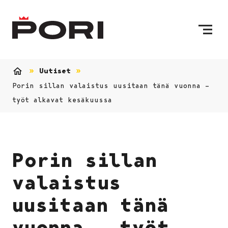
Siirry sisältöön
Etusivulle
Uutiset
Etusivu
Porin sillan valaistus uusitaan tänä vuonna –
työt alkavat kesäkuussa
Porin sillan
valaistus
uusitaan tänä
vuonna – työt