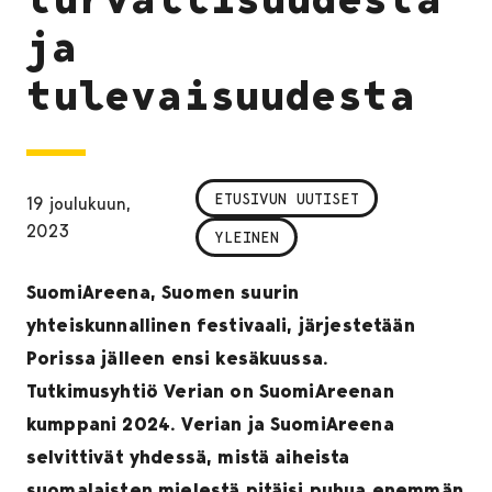
ja
tulevaisuudesta
ETUSIVUN UUTISET
19 joulukuun,
2023
YLEINEN
SuomiAreena, Suomen suurin
yhteiskunnallinen festivaali, järjestetään
Porissa jälleen ensi kesäkuussa.
Tutkimusyhtiö Verian on SuomiAreenan
kumppani 2024. Verian ja SuomiAreena
selvittivät yhdessä, mistä aiheista
suomalaisten mielestä pitäisi puhua enemmän