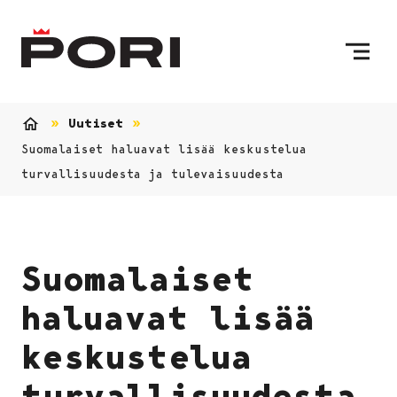
Siirry sisältöön
Etusivulle
Uutiset
Etusivu
Suomalaiset haluavat lisää keskustelua
turvallisuudesta ja tulevaisuudesta
Suomalaiset
haluavat lisää
keskustelua
turvallisuudesta