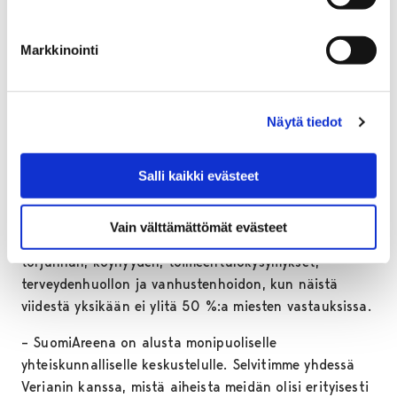
vastaajista), talouspolitiikka (44 % vastaajista),
terveydenhoito (43 % vastaajista) ja vanhustenhoito
(43 % vastaajista). Presidentillisen aihelistan hännille
Markkinointi
jäivät seksuaalisuuteen liittyvät asiat, avioliitto ja
huippu-urheilu.
Näytä tiedot
Naiset toivovat seuraavan presidentin kannanottoja
merkittävästi useampaan teemaan kuin miehet.
Esimerkiksi vanhustenhoitoa toivoo presidentin pitävän
Salli kaikki evästeet
esillä julkisessa keskustelussa naisista 55 % ja
miehistä 31 %, sosiaalityötä naisista 30 % ja miehistä
Vain välttämättömät evästeet
14 %. Naisista yli puolet valitsee listasta rikollisuuden
torjunnan, köyhyyden, toimeentulokysymykset,
terveydenhuollon ja vanhustenhoidon, kun näistä
viidestä yksikään ei ylitä 50 %:a miesten vastauksissa.
– SuomiAreena on alusta monipuoliselle
yhteiskunnalliselle keskustelulle. Selvitimme yhdessä
Verianin kanssa, mistä aiheista meidän olisi erityisesti