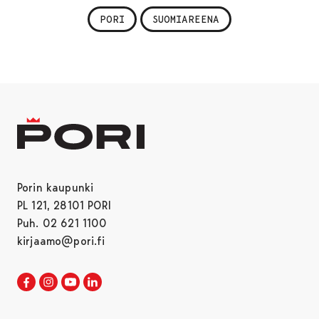
PORI
SUOMIAREENA
Porin kaupunki
PL 121, 28101 PORI
Puh. 02 621 1100
kirjaamo@pori.fi
Porin kaupunki Facebookissa
Avautuu uudessa välilehdessä
Porin kaupunki Instagramissa
Avautuu uudessa välilehdessä
Porin kaupunki Youtubessa
Avautuu uudessa välilehdessä
Porin kaupunki LinkedInissa
Avautuu uudessa välilehdessä