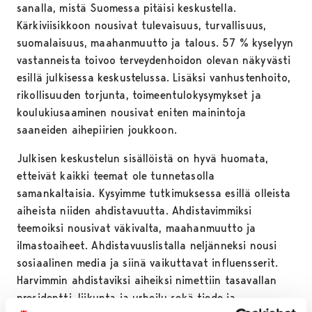
sanalla, mistä Suomessa pitäisi keskustella.
Kärkiviisikkoon nousivat tulevaisuus, turvallisuus,
suomalaisuus, maahanmuutto ja talous. 57 % kyselyyn
vastanneista toivoo terveydenhoidon olevan näkyvästi
esillä julkisessa keskustelussa. Lisäksi vanhustenhoito,
rikollisuuden torjunta, toimeentulokysymykset ja
koulukiusaaminen nousivat eniten mainintoja
saaneiden aihepiirien joukkoon.
Julkisen keskustelun sisällöistä on hyvä huomata,
etteivät kaikki teemat ole tunnetasolla
samankaltaisia. Kysyimme tutkimuksessa esillä olleista
aiheista niiden ahdistavuutta. Ahdistavimmiksi
teemoiksi nousivat väkivalta, maahanmuutto ja
ilmastoaiheet. Ahdistavuuslistalla neljänneksi nousi
sosiaalinen media ja siinä vaikuttavat influensserit.
Harvimmin ahdistaviksi aiheiksi nimettiin tasavallan
presidentti, liikunta ja urheilu sekä tiede ja