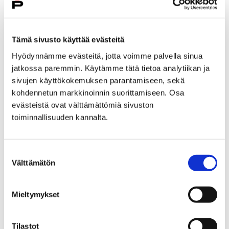
tieteentekijät. Naiset kokevat keskimäärin useamman
aiheen ahdistavaksi kuin miehet.
Julkiseen keskusteluun vastaajat toivovat enemmän
Tämä sivusto käyttää evästeitä
faktoja ja asiallista käytöstä. Enemmän faktoja toivoo
Hyödynnämme evästeitä, jotta voimme palvella sinua
71 % vastaajasta, asiallista käytöstä 66 % vastaajista.
jatkossa paremmin. Käytämme tätä tietoa analytiikan ja
Kaksi viidestä odottaa näkevänsä ja kuulevansa
sivujen käyttökokemuksen parantamiseen, sekä
enemmän positiivisuutta ja kriittisyyttä. Peränpitäjiksi
kohdennetun markkinoinnin suorittamiseen. Osa
jäävät voimakkaat tunteet, ylevät teemat ja
evästeistä ovat välttämättömiä sivuston
räväkkyys.
toiminnallisuuden kannalta.
Presidentti yhteiskunnallisena keskustelijana
Suostumuksen
Tutkimuksessa kysyimme, mitä asioita presidentin tulisi
Välttämätön
valinta
pitää esillä julkisessa keskustelussa oman
lakisääteisen tehtävänsä ulkopuolella. Kärjessä
presidentiltä toivottavista teemoista olivat
Mieltymykset
rikollisuuden torjunta (52 % vastaajista), köyhyys (45
% vastaajista), toimeentulokysymykset (45 %
Tilastot