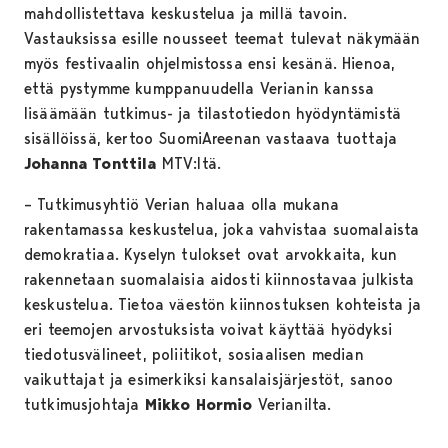
mahdollistettava keskustelua ja millä tavoin.
Vastauksissa esille nousseet teemat tulevat näkymään
myös festivaalin ohjelmistossa ensi kesänä. Hienoa,
että pystymme kumppanuudella Verianin kanssa
lisäämään tutkimus- ja tilastotiedon hyödyntämistä
sisällöissä, kertoo SuomiAreenan vastaava tuottaja
Johanna Tonttila
MTV:ltä.
– Tutkimusyhtiö Verian haluaa olla mukana
rakentamassa keskustelua, joka vahvistaa suomalaista
demokratiaa. Kyselyn tulokset ovat arvokkaita, kun
rakennetaan suomalaisia aidosti kiinnostavaa julkista
keskustelua. Tietoa väestön kiinnostuksen kohteista ja
eri teemojen arvostuksista voivat käyttää hyödyksi
tiedotusvälineet, poliitikot, sosiaalisen median
vaikuttajat ja esimerkiksi kansalaisjärjestöt, sanoo
tutkimusjohtaja
Mikko Hormio
Verianilta.