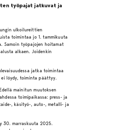
ten työpajat jatkuvat ja
ngin ulkoilureittien
uista toimintaa jo 1. tammikuuta
a. Samoin työpajojen hoitamat
 alusta alkaen. Joidenkin
ulevaisuudessa jatka toimintaa
 ei löydy, toiminta päättyy.
 Edellä mainitun muutoksen
ahdessa toimipaikassa: press- ja
ide-, käsityö-, auto-, metalli- ja
yy 30. marraskuuta 2025.