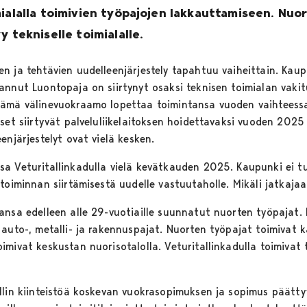
ialalla toimivien työpajojen lakkauttamiseen. Nuor
y tekniselle toimialalle.
n ja tehtävien uudelleenjärjestely tapahtuu vaiheittain. Kaupu
annut Luontopaja on siirtynyt osaksi teknisen toimialan vakit
tämä välinevuokraamo lopettaa toimintansa vuoden vaihteess
set siirtyvät palveluliikelaitoksen hoidettavaksi vuoden 2025
enjärjestelyt ovat vielä kesken.
a Veturitallinkadulla vielä kevätkauden 2025. Kaupunki ei t
toiminnan siirtämisestä uudelle vastuutaholle. Mikäli jatkajaa
ansa edelleen alle 29-vuotiaille suunnatut nuorten työpajat.
auto-, metalli- ja rakennuspajat. Nuorten työpajat toimivat k
mivat keskustan nuorisotalolla. Veturitallinkadulla toimivat ta
allin kiinteistöä koskevan vuokrasopimuksen ja sopimus päätt