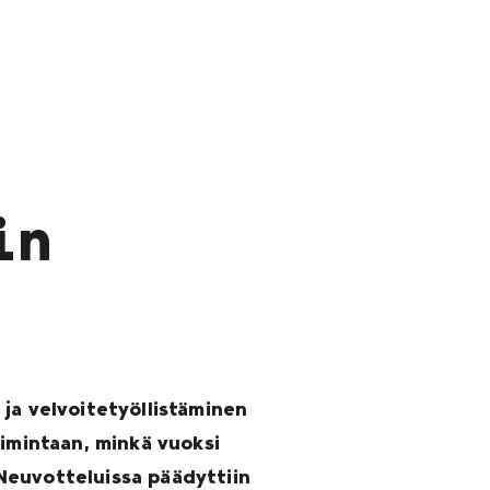
in
ja velvoitetyöllistäminen
oimintaan, minkä vuoksi
Neuvotteluissa päädyttiin