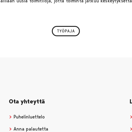
aillaan uusia toimitiloja, jotta toiminta jatkuu keskeytykset
TYÖPAJA
Ota yhteyttä
Puhelinluettelo
Anna palautetta