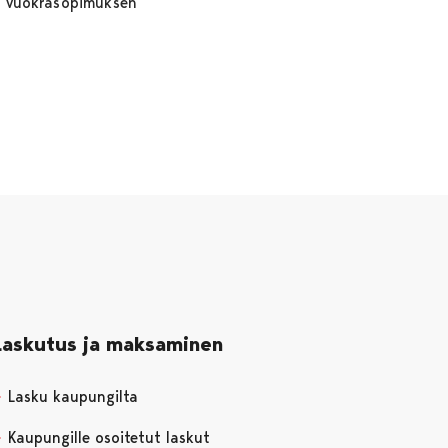
tä vuokrasopimuksen
Laskutus ja maksaminen
Lasku kaupungilta
Kaupungille osoitetut laskut