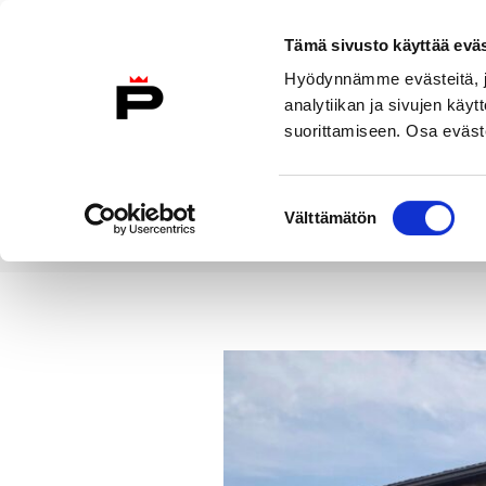
Siirry sisältöön
Tämä sivusto käyttää eväs
Suomeksi
Hyödynnämme evästeitä, jo
Etusivulle
analytiikan ja sivujen kä
suorittamiseen. Osa eväste
Asuminen ja
Kasvatu
ympäristö
koulu
Suostumuksen
Välttämätön
valinta
Uutiset
Työpajatoimintojen uude
Etusivu