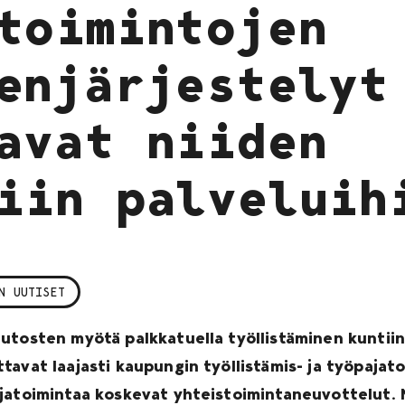
toimintojen
enjärjestelyt
avat niiden
iin palveluih
N UUTISET
utosten myötä palkkatuella työllistäminen kuntiin 
tavat laajasti kaupungin työllistämis- ja työpajat
jatoimintaa koskevat yhteistoimintaneuvottelut. 