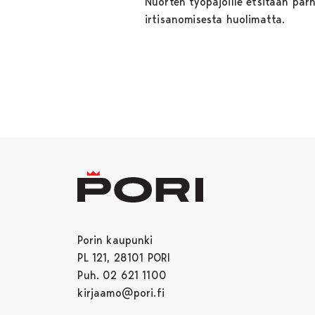
Nuorten työpajoille etsitään parh
irtisanomisesta huolimatta.
Porin kaupunki
PL 121, 28101 PORI
Puh. 02 621 1100
kirjaamo@pori.fi