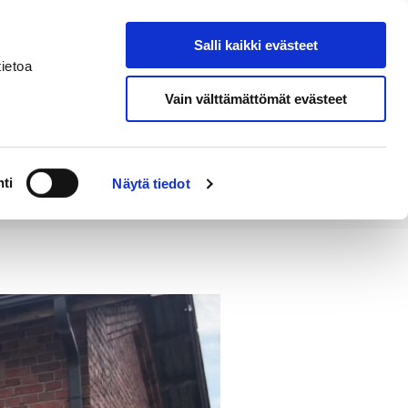
Salli kaikki evästeet
Tapahtumakalenteri
Hae sivustolta
ietoa
Vain välttämättömät evästeet
Työ ja
Kaupunki ja
rittäminen
hallinto
ti
Näytä tiedot
uihin