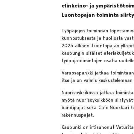
elinkeino- ja ympäristötoim
Luontopajan toiminta siirty
Työpajojen toiminnan lopettamine
kunnostuksesta ja huollosta vast
2025 alkaen. Luontopajan ylläpi
kaupungin sisäiset ateriakuljetuk
työpajatoimintojen osalta uudelle
Varaosapankki jatkaa toimintaans
itse ja on valmis keskustelemaan 
Nuorisoyksikössä jatkaa toiminta
myötä nuorisoyksikköön siirtyvät 
bändipajat sekä Cafe Nuokkari toi
rakennuspajat.
Kaupunki on irtisanonut Veturit