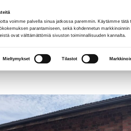
teitä
Puhelinluettelo
Anna palautetta
tta voimme palvella sinua jatkossa paremmin. Käytämme tätä t
yttökokemuksen parantamiseen, sekä kohdennetun markkinoinnin
istä ovat välttämättömiä sivuston toiminnallisuuden kannalta.
s ja
Vapaa-
Hyvinvointi
tus
aika
y
Mieltymykset
Tilastot
Markkinoin
lleenjärjestelyt vaikuttavat niiden tarjoamiin palvel