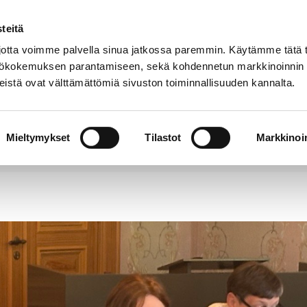
teitä
Puhelinluettelo
Anna palautetta
tta voimme palvella sinua jatkossa paremmin. Käytämme tätä t
yttökokemuksen parantamiseen, sekä kohdennetun markkinoinnin
istä ovat välttämättömiä sivuston toiminnallisuuden kannalta.
s ja
Vapaa-
Hyvinvointi
tus
aika
y
Mieltymykset
Tilastot
Markkinoin
opineet tulevaisuuden tilaratkaisuista