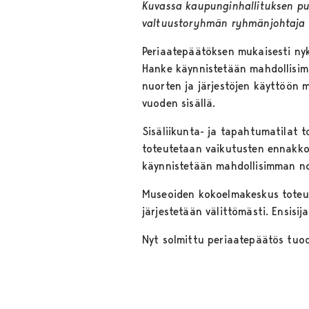
Kuvassa kaupunginhallituksen p
valtuustoryhmän ryhmänjohtaja
Periaatepäätöksen mukaisesti nyky
Hanke käynnistetään mahdollisim
nuorten ja järjestöjen käyttöön 
vuoden sisällä.
Sisäliikunta- ja tapahtumatilat t
toteutetaan vaikutusten ennakkoa
käynnistetään mahdollisimman no
Museoiden kokoelmakeskus toteut
järjestetään välittömästi. Ensisij
Nyt solmittu periaatepäätös tuo