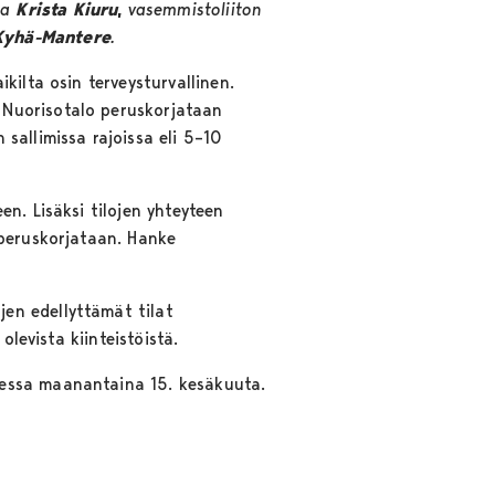
ja
Krista Kiuru
,
vasemmistoliiton
yhä-Mantere
.
kilta osin terveysturvallinen.
 Nuorisotalo peruskorjataan
sallimissa rajoissa eli 5–10
n. Lisäksi tilojen yhteyteen
 peruskorjataan. Hanke
en edellyttämät tilat
levista kiinteistöistä.
sessa maanantaina 15. kesäkuuta.