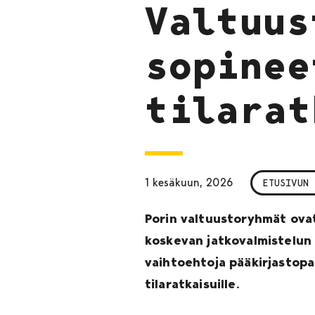
Valtuus
sopinee
tilarat
1 kesäkuun, 2026
ETUSIVUN 
Porin valtuustoryhmät ova
koskevan jatkovalmistelun p
vaihtoehtoja pääkirjastopa
tilaratkaisuille.