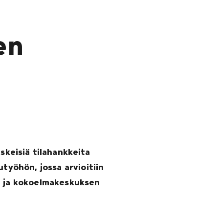
en
keisiä tilahankkeita
utyöhön, jossa arvioitiin
en ja kokoelmakeskuksen