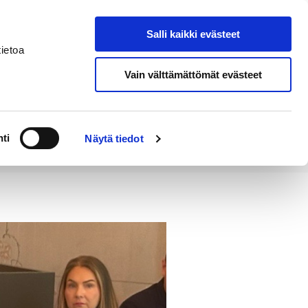
Salli kaikki evästeet
Tapahtumakalenteri
Hae sivustolta
ietoa
Vain välttämättömät evästeet
Työ ja
Kaupunki ja
rittäminen
hallinto
ti
Näytä tiedot