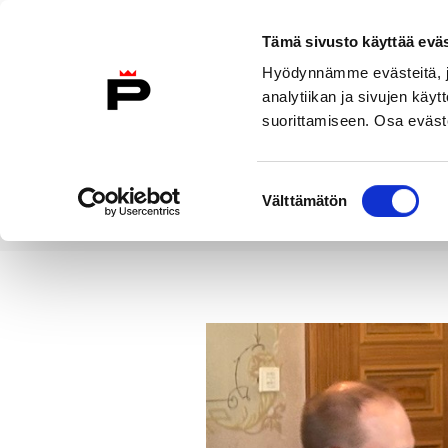
Siirry sisältöön
Tämä sivusto käyttää eväs
Suomeksi
Hyödynnämme evästeitä, jo
Etusivulle
analytiikan ja sivujen kä
suorittamiseen. Osa eväste
Asuminen ja
Kasvatu
ympäristö
koulu
Suostumuksen
Välttämätön
valinta
Uutiset
Valtuustoryhmät ovat s
Etusivu