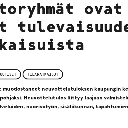
toryhmät ovat
t tulevaisuud
kaisuista
UUTISET
TILARATKAISUT
t muodostaneet neuvottelutuloksen kaupungin kes
ohjaksi. Neuvottelutulos liittyy laajaan valmistel
lveluiden, nuorisotyön, sisäliikunnan, tapahtumi