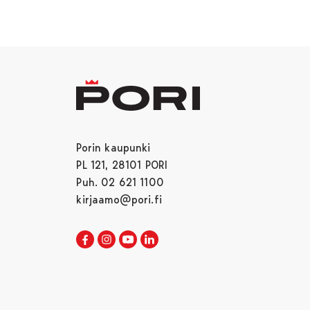
Porin kaupunki
PL 121, 28101 PORI
Puh. 02 621 1100
kirjaamo@pori.fi
Porin kaupunki Facebookissa
Avautuu uudessa välilehdessä
Porin kaupunki Instagramissa
Avautuu uudessa välilehdessä
Porin kaupunki Youtubessa
Avautuu uudessa välilehdessä
Porin kaupunki LinkedInissa
Avautuu uudessa välilehdessä