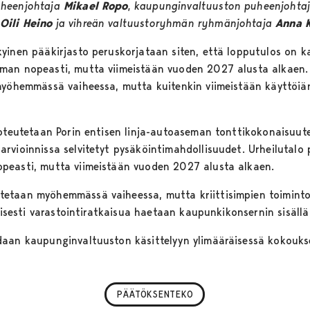
uheenjohtaja
Mikael Ropo
, kaupunginvaltuuston puheenjohta
Oili Heino
ja vihreän valtuustoryhmän ryhmänjohtaja
Anna K
inen pääkirjasto peruskorjataan siten, että lopputulos on kai
man nopeasti, mutta viimeistään vuoden 2027 alusta alkaen.
myöhemmässä vaiheessa, mutta kuitenkin viimeistään käyttöiän 
oteutetaan Porin entisen linja-autoaseman tonttikokonaisuutee
rvioinnissa selvitetyt pysäköintimahdollisuudet. Urheilutalo
peasti, mutta viimeistään vuoden 2027 alusta alkaen.
etaan myöhemmässä vaiheessa, mutta kriittisimpien toimintoj
aisesti varastointiratkaisua haetaan kaupunkikonsernin sisällä o
daan kaupunginvaltuuston käsittelyyn ylimääräisessä kokouk
PÄÄTÖKSENTEKO