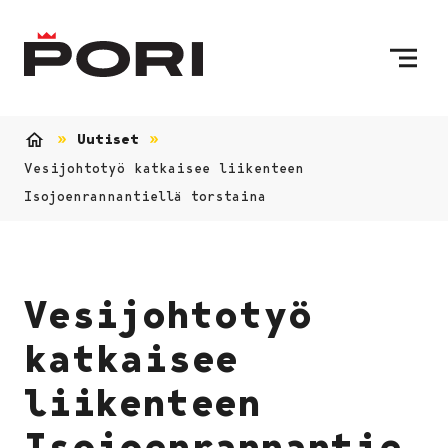
Siirry sisältöön
Etusivulle
Uutiset
Etusivu
Vesijohtotyö katkaisee liikenteen
Isojoenrannantiellä torstaina
Vesijohtotyö
katkaisee
liikenteen
Isojoenrannantie