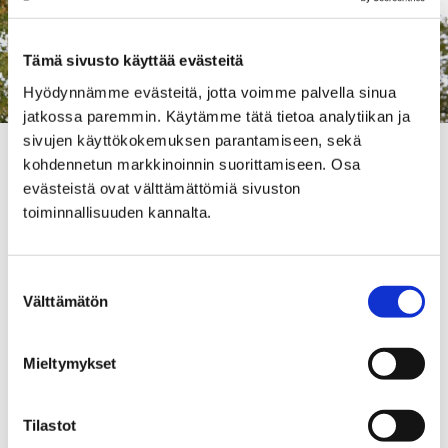
Tämä sivusto käyttää evästeitä
Hyödynnämme evästeitä, jotta voimme palvella sinua
jatkossa paremmin. Käytämme tätä tietoa analytiikan ja
sivujen käyttökokemuksen parantamiseen, sekä
Tänä aikana kiertoreitti kulkee Karjasillantien ja
kohdennetun markkinoinnin suorittamiseen. Osa
Laituritien kautta. Vesijohtotyön aikana
evästeistä ovat välttämättömiä sivuston
Isojoenrannantien kevyenliikenteen väylä on käytössä.
toiminnallisuuden kannalta.
Porin Vesi pahoittelee työstä aiheutuvaa häiriötä.
Suostumuksen
Välttämätön
valinta
Karttakuva työmaasta
Mieltymykset
Tilastot
LIIKENNE
PORIN VESI
TIETYÖ