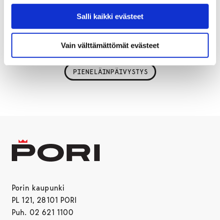
Uusi sopimus on voimassa 1. syyskuuta 2024 alkaen ja
se kestää vuoden 2026 loppuun saakka. Sopimusta
Salli kaikki evästeet
voidaan kaupungin päätöksellä jatkaa kahdella yhden
vuoden optiokaudella vuosien 2027 ja 2028 ajalle.
Vain välttämättömät evästeet
PIENELÄINPÄIVYSTYS
Porin kaupunki
PL 121, 28101 PORI
Puh. 02 621 1100