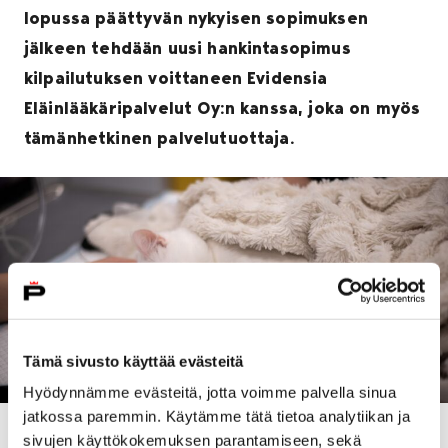
lopussa päättyvän nykyisen sopimuksen
jälkeen tehdään uusi hankintasopimus
kilpailutuksen voittaneen Evidensia
Eläinlääkäripalvelut Oy:n kanssa, joka on myös
tämänhetkinen palvelutuottaja.
Tämä sivusto käyttää evästeitä
Hyödynnämme evästeitä, jotta voimme palvella sinua
jatkossa paremmin. Käytämme tätä tietoa analytiikan ja
Eläinlääkintähuoltolain mukaan kunnan on
sivujen käyttökokemuksen parantamiseen, sekä