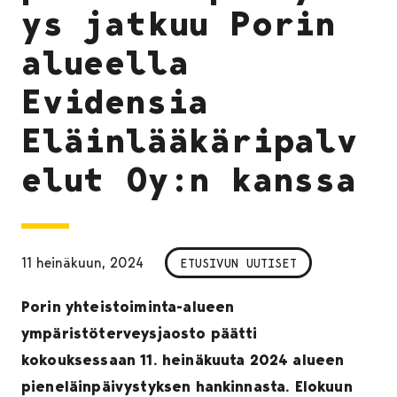
ys jatkuu Porin
alueella
Evidensia
Eläinlääkäripalv
elut Oy:n kanssa
11 heinäkuun, 2024
ETUSIVUN UUTISET
Porin yhteistoiminta-alueen
ympäristöterveysjaosto päätti
kokouksessaan 11. heinäkuuta 2024 alueen
pieneläinpäivystyksen hankinnasta. Elokuun