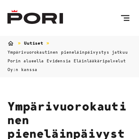
Siirry sisältöön
Etusivulle
Uutiset
Etusivu
Ympärivuorokautinen pieneläinpäivystys jatkuu
Porin alueella Evidensia Eläinlääkäripalvelut
Oy:n kanssa
Ympärivuorokauti
nen
pieneläinpäivyst