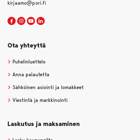
kirjaamo@pori.fi
Porin kaupunki Facebookissa
Avautuu uudessa välilehdessä
Porin kaupunki Instagramissa
Avautuu uudessa välilehdessä
Porin kaupunki Youtubessa
Avautuu uudessa välilehdessä
Porin kaupunki LinkedInissa
Avautuu uudessa välilehdessä
Ota yhteyttä
Puhelinluettelo
Anna palautetta
Sähköinen asiointi ja lomakkeet
Viestintä ja markkinointi
Laskutus ja maksaminen