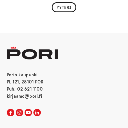
YYTERI
Porin kaupunki
PL 121, 28101 PORI
Puh. 02 621 1100
kirjaamo@pori.fi
Porin kaupunki Facebookissa
Avautuu uudessa välilehdessä
Porin kaupunki Instagramissa
Avautuu uudessa välilehdessä
Porin kaupunki Youtubessa
Avautuu uudessa välilehdessä
Porin kaupunki LinkedInissa
Avautuu uudessa välilehdessä