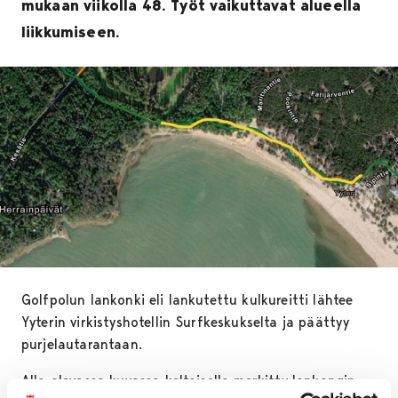
mukaan viikolla 48. Työt vaikuttavat alueella
liikkumiseen.
Golfpolun lankonki eli lankutettu kulkureitti lähtee
Yyterin virkistyshotellin Surfkeskukselta ja päättyy
purjelautarantaan.
Alla olevassa kuvassa keltaisella merkitty lankongin