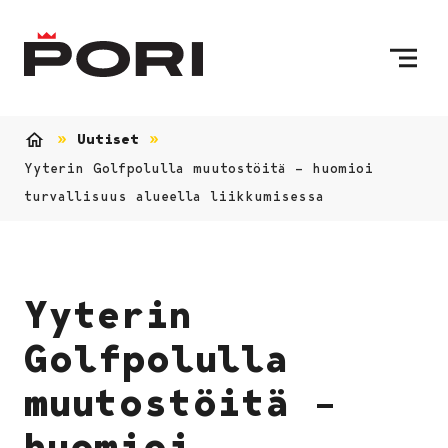
Siirry sisältöön
Etusivulle
Uutiset
Etusivu
Yyterin Golfpolulla muutostöitä – huomioi
turvallisuus alueella liikkumisessa
Yyterin
Golfpolulla
muutostöitä –
huomioi