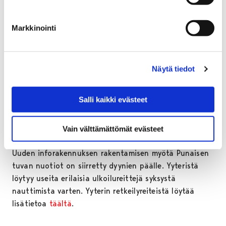
parkkipaikkaa, selventää rakennuttajainsinööri
Mika
Suojanen
Porin kaupungilta.
Markkinointi
Golfpolun reitti on myös suosittu ulkoilureitti.
Turvallisuuden vuoksi töiden aikana ei saa liikkua
keskeneräisellä työalueella. Työn alla olevat
Näytä tiedot
keskeneräiset työalueet voi kiertää rannan tai metsän
kautta. Koirien kanssa ulkoilevien on muistettava, että
Salli kaikki evästeet
rannalle ei koiran kanssa saa mennä.
Vaihtoehtoisesti syysulkoilusta Yyterissä voi nauttia
Vain välttämättömät evästeet
rannan toisessa päässä Punaisen tuvan alueella.
Uuden inforakennuksen rakentamisen myötä Punaisen
tuvan nuotiot on siirretty dyynien päälle. Yyteristä
löytyy useita erilaisia ulkoilureittejä syksystä
nauttimista varten. Yyterin retkeilyreiteistä löytää
lisätietoa
täältä
.