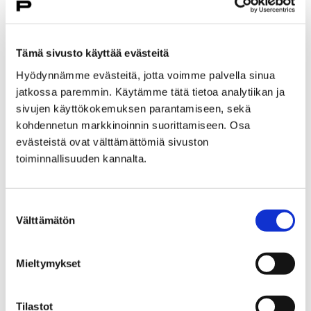
suurpiirteinen sijainti.
Tämä sivusto käyttää evästeitä
Hyödynnämme evästeitä, jotta voimme palvella sinua
jatkossa paremmin. Käytämme tätä tietoa analytiikan ja
sivujen käyttökokemuksen parantamiseen, sekä
kohdennetun markkinoinnin suorittamiseen. Osa
evästeistä ovat välttämättömiä sivuston
toiminnallisuuden kannalta.
Suostumuksen
Välttämätön
valinta
Mieltymykset
– Nykyisen lankutuksen päälle rakennetaan uusi,
esteetön kulkureitti. Samalla lankongin molempiin
Tilastot
päihin varataan kaksi liikuntaesteisille varattua