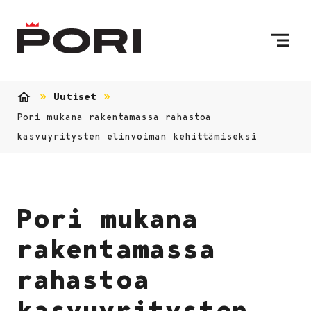
Siirry sisältöön
Etusivulle
Uutiset
Etusivu
Pori mukana rakentamassa rahastoa
kasvuyritysten elinvoiman kehittämiseksi
Pori mukana
rakentamassa
rahastoa
kasvuyritysten