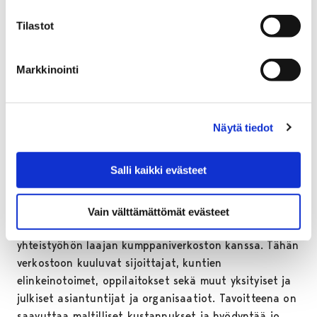
tavoin. Näiden resurssien avulla kasvuyritykset voivat
Tilastot
parantaa kasvumahdollisuuksiaan ja menestyä
markkinoilla.
Markkinointi
Kasvurahasto toimii jatkuvana osakeyhtiönä, mikä
mahdollistaa pitkäjänteisen ja joustavan toiminnan.
Tämä tarkoittaa, että rahastolla ei ole määräaikaa, ja
se voi keskittyä kehittämään kohdeyrityksiä pitkällä
Näytä tiedot
aikavälillä. Tämä antaa rahastolle tarvittavan ajan ja
joustavuuden toteuttaa irtaantumiset
Salli kaikki evästeet
kohdeyrityksistä, kun se on sekä kohdeyritysten että
rahaston etujen mukaista.
Vain välttämättömät evästeet
– Kasvurahaston toiminta perustuu tiiviiseen
yhteistyöhön laajan kumppaniverkoston kanssa. Tähän
verkostoon kuuluvat sijoittajat, kuntien
elinkeinotoimet, oppilaitokset sekä muut yksityiset ja
julkiset asiantuntijat ja organisaatiot. Tavoitteena on
saavuttaa maltilliset kustannukset ja hyödyntää jo