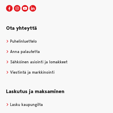
Porin kaupunki Facebookissa
Avautuu uudessa välilehdessä
Porin kaupunki Instagramissa
Avautuu uudessa välilehdessä
Porin kaupunki Youtubessa
Avautuu uudessa välilehdessä
Porin kaupunki LinkedInissa
Avautuu uudessa välilehdessä
Ota yhteyttä
Puhelinluettelo
Anna palautetta
Sähköinen asiointi ja lomakkeet
Viestintä ja markkinointi
Laskutus ja maksaminen
Lasku kaupungilta