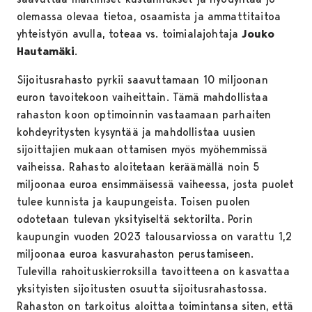
olemassa olevaa tietoa, osaamista ja ammattitaitoa
yhteistyön avulla, toteaa vs. toimialajohtaja
Jouko
Hautamäki
.
Sijoitusrahasto pyrkii saavuttamaan 10 miljoonan
euron tavoitekoon vaiheittain. Tämä mahdollistaa
rahaston koon optimoinnin vastaamaan parhaiten
kohdeyritysten kysyntää ja mahdollistaa uusien
sijoittajien mukaan ottamisen myös myöhemmissä
vaiheissa. Rahasto aloitetaan keräämällä noin 5
miljoonaa euroa ensimmäisessä vaiheessa, josta puolet
tulee kunnista ja kaupungeista. Toisen puolen
odotetaan tulevan yksityiseltä sektorilta. Porin
kaupungin vuoden 2023 talousarviossa on varattu 1,2
miljoonaa euroa kasvurahaston perustamiseen.
Tulevilla rahoituskierroksilla tavoitteena on kasvattaa
yksityisten sijoitusten osuutta sijoitusrahastossa.
Rahaston on tarkoitus aloittaa toimintansa siten, että