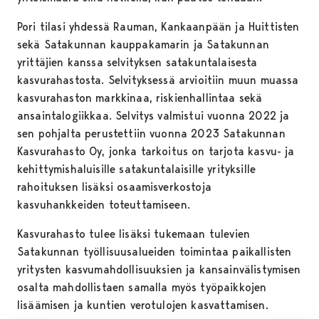
Pori tilasi yhdessä Rauman, Kankaanpään ja Huittisten
sekä Satakunnan kauppakamarin ja Satakunnan
yrittäjien kanssa selvityksen satakuntalaisesta
kasvurahastosta. Selvityksessä arvioitiin muun muassa
kasvurahaston markkinaa, riskienhallintaa sekä
ansaintalogiikkaa. Selvitys valmistui vuonna 2022 ja
sen pohjalta perustettiin vuonna 2023 Satakunnan
Kasvurahasto Oy, jonka tarkoitus on tarjota kasvu- ja
kehittymishaluisille satakuntalaisille yrityksille
rahoituksen lisäksi osaamisverkostoja
kasvuhankkeiden toteuttamiseen.
Kasvurahasto tulee lisäksi tukemaan tulevien
Satakunnan työllisuusalueiden toimintaa paikallisten
yritysten kasvumahdollisuuksien ja kansainvälistymisen
osalta mahdollistaen samalla myös työpaikkojen
lisäämisen ja kuntien verotulojen kasvattamisen.