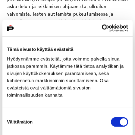
askartelun ja leikkimisen ohjaamista, ulkoilun
valvomista, lasten auttamista pukeutumisessa ja
ruokailussa, sekä myös tietenkin yhteistyötä
vanhempien kanssa, luettelee Joni.
Joni kertoo, että työssä oppii koko ajan jotain uutta,
koska jokainen lapsi on niin erilainen. Joni myös
Tämä sivusto käyttää evästeitä
mainitsee, että työssä ammattitaito alkaa karttumaan
Hyödynnämme evästeitä, jotta voimme palvella sinua
sitä myöden, mitä enemmän työtä tekee.
jatkossa paremmin. Käytämme tätä tietoa analytiikan ja
sivujen käyttökokemuksen parantamiseen, sekä
– Parasta tässä työssä on lasten kanssa työskentely,
kohdennetun markkinoinnin suorittamiseen. Osa
koska lapset ovat niin aitoja ja tunteet tulevat aidosti
evästeistä ovat välttämättömiä sivuston
esille lapsilla, kertoo Joni.
toiminnallisuuden kannalta.
Joni on Päärnäisten päiväkodissa kesätöissä
heinäkuun ajan ja sen jälkeen Joni palaa koulun
Suostumuksen
penkille takaisin opiskelemaan.
Välttämätön
valinta
– Yllättävintä tässä työssä on ollut arjen hektisyys ja