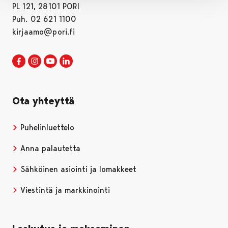
PL 121, 28101 PORI
Puh. 02 621 1100
kirjaamo@pori.fi
Porin kaupunki Facebookissa
Avautuu uudessa välilehdessä
Porin kaupunki Instagramissa
Avautuu uudessa välilehdessä
Porin kaupunki Youtubessa
Avautuu uudessa välilehdessä
Porin kaupunki LinkedInissa
Avautuu uudessa välilehdessä
Ota yhteyttä
Puhelinluettelo
Anna palautetta
Sähköinen asiointi ja lomakkeet
Viestintä ja markkinointi