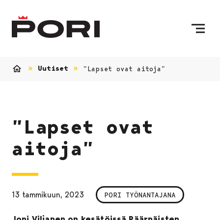
Siirry sisältöön
Etusivulle
Uutiset
”Lapset ovat aitoja”
Etusivu
”Lapset ovat
aitoja”
13 tammikuun, 2023
PORI TYÖNANTAJANA
Joni Viljanen on kesätöissä Päärnäisten