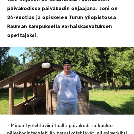
päiväkodissa päiväkodin ohjaajana. Joni on
24-vuotias ja opiskelee Turun yliopistossa
Rauman kampuksella varhaiskasvatuksen
opettajaksi.
– Minun työtehtäviini täällä päiväkodissa kuuluu
päiväkodintyöntekijän perustyötehtävät, eli esimerkiksi