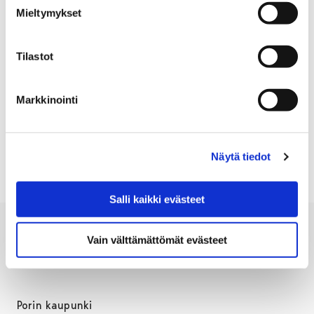
se, kuinka nopeasti tilanteet ja suunnitelmat voivat
Mieltymykset
muuttua, kertoo Joni siitä, mikä hänet on työssä
yllättänyt.
Tilastot
Joni suosittelee kesätyötä kaikille, jotka tykkäävät
tehdä töitä lasten parissa.
Markkinointi
KESÄTYÖ
Näytä tiedot
Salli kaikki evästeet
Vain välttämättömät evästeet
Porin kaupunki