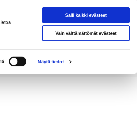
Salli kaikki evästeet
Tapahtumakalenteri
Hae sivustolta
ietoa
Vain välttämättömät evästeet
Työ ja
Kaupunki ja
rittäminen
hallinto
ti
Näytä tiedot