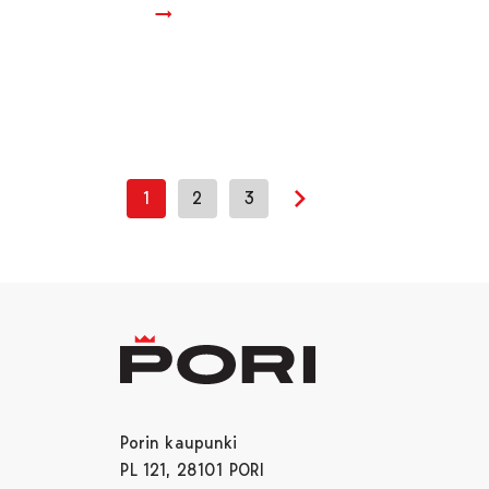
1
2
3
Seuraava sivu
Porin kaupunki
PL 121, 28101 PORI