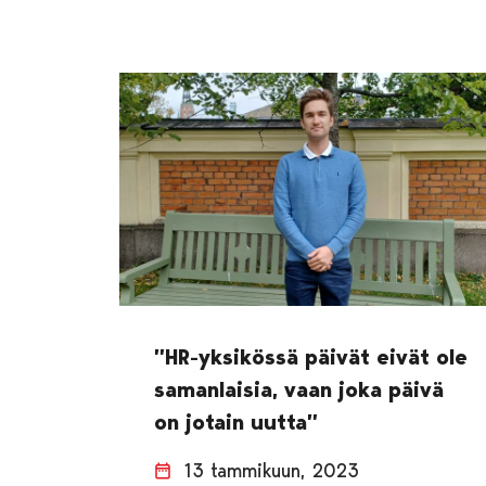
”HR-yksikössä päivät eivät ole
samanlaisia, vaan joka päivä
on jotain uutta”
13 tammikuun, 2023