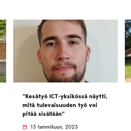
”Kesätyö ICT-yksikössä näytti,
mitä tulevaisuuden työ voi
pitää sisällään”
13 tammikuun, 2023