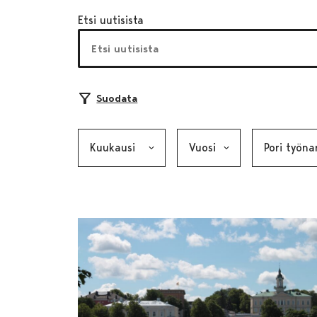
Etsi uutisista
Suodata
Kuukausi, valinta lähettää lomakkeen
Vuosi, valinta lähettää lom
Kategoria, v