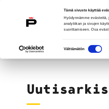
Siirry sisältöön
Tämä sivusto käyttää eväs
Suomeksi
Hyödynnämme evästeitä, jo
Etusivulle
analytiikan ja sivujen kä
suorittamiseen. Osa eväste
Asuminen ja
Kasvatu
ympäristö
koulu
Suostumuksen
Välttämätön
valinta
Uutiset
Etusivu
Uutisarkis