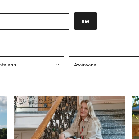
Hae
akkeen
alinta lähettää lomakkeen
Avainsana, valinta lähettää lo