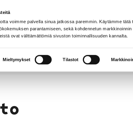
teitä
Puhelinluettelo
Anna palautetta
tta voimme palvella sinua jatkossa paremmin. Käytämme tätä t
yttökokemuksen parantamiseen, sekä kohdennetun markkinoinnin
istä ovat välttämättömiä sivuston toiminnallisuuden kannalta.
s ja
Vapaa-
Hyvinvointi
tus
aika
y
Mieltymykset
Tilastot
Markkinoin
to