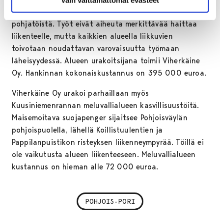
ajaksi, ja työt aloitetaan maastonmuotoiluista ja
pohjatöistä. Työt eivät aiheuta merkittävää haittaa
liikenteelle, mutta kaikkien alueella liikkuvien
toivotaan noudattavan varovaisuutta työmaan
läheisyydessä. Alueen urakoitsijana toimii Viherkäine
Oy. Hankinnan kokonaiskustannus on 395 000 euroa.
Viherkäine Oy urakoi parhaillaan myös
Kuusiniemenrannan meluvallialueen kasvillisuustöitä.
Maisemoitava suojapenger sijaitsee Pohjoisväylän
pohjoispuolella, lähellä Koillistuulentien ja
Pappilanpuistikon risteyksen liikenneympyrää. Töillä ei
ole vaikutusta alueen liikenteeseen. Meluvallialueen
kustannus on hieman alle 72 000 euroa.
POHJOIS-PORI