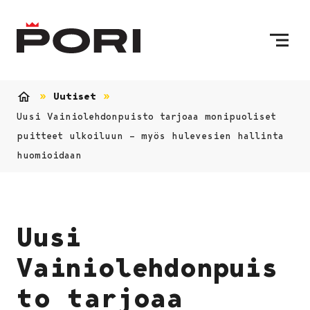
Siirry sisältöön
Etusivulle
Uutiset
Etusivu
Uusi Vainiolehdonpuisto tarjoaa monipuoliset
puitteet ulkoiluun – myös hulevesien hallinta
huomioidaan
Uusi
Vainiolehdonpuis
to tarjoaa