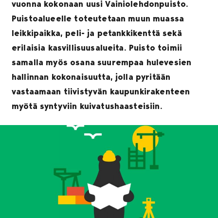
vuonna kokonaan uusi Vainiolehdonpuisto.
Puistoalueelle toteutetaan muun muassa
leikkipaikka, peli- ja petankkikenttä sekä
erilaisia kasvillisuusalueita. Puisto toimii
samalla myös osana suurempaa hulevesien
hallinnan kokonaisuutta, jolla pyritään
vastaamaan tiivistyvän kaupunkirakenteen
myötä syntyviin kuivatushaasteisiin.