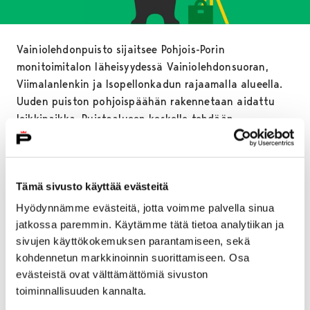
Vainiolehdonpuisto sijaitsee Pohjois-Porin
monitoimitalon läheisyydessä Vainiolehdonsuoran,
Viimalanlenkin ja Isopellonkadun rajaamalla alueella.
Uuden puiston pohjoispäähän rakennetaan aidattu
leikkipaikka. Puistoalueen keskelle tehdään
petankkikenttä ja muotoillaan talvisin
mäenlaskupaikkana toimiva kumpare. Alueen
eteläosaan suunnitellaan niittypintainen pelikenttä
Tämä sivusto käyttää evästeitä
sekä hulevesien imeytymistä viivyttävä
hulevesipainanne puineen ja pensaineen. Lisäksi
Hyödynnämme evästeitä, jotta voimme palvella sinua
alueelle tulee kivituhkapintaiset kulkukäytävät sekä
jatkossa paremmin. Käytämme tätä tietoa analytiikan ja
erilaisia havu- ja lehtipuuistutuksia.
sivujen käyttökokemuksen parantamiseen, sekä
kohdennetun markkinoinnin suorittamiseen. Osa
– Vainiolehdonpuisto sijoittuu uuden rakentuvan
evästeistä ovat välttämättömiä sivuston
omakotitaloalueen keskelle, ja siitä odotetaan
toiminnallisuuden kannalta.
muodostuvan erityisesti lapsiperheiden suosima