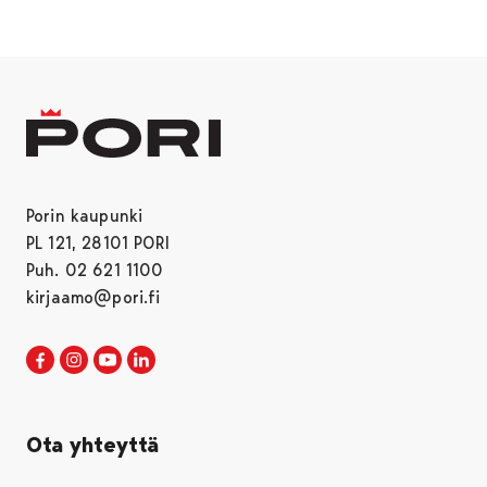
Porin kaupunki
PL 121, 28101 PORI
Puh. 02 621 1100
kirjaamo@pori.fi
Porin kaupunki Facebookissa
Avautuu uudessa välilehdessä
Porin kaupunki Instagramissa
Avautuu uudessa välilehdessä
Porin kaupunki Youtubessa
Avautuu uudessa välilehdessä
Porin kaupunki LinkedInissa
Avautuu uudessa välilehdessä
Ota yhteyttä