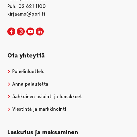
Puh. 02 621 1100
kirjaamo@pori.fi
Porin kaupunki Facebookissa
Avautuu uudessa välilehdessä
Porin kaupunki Instagramissa
Avautuu uudessa välilehdessä
Porin kaupunki Youtubessa
Avautuu uudessa välilehdessä
Porin kaupunki LinkedInissa
Avautuu uudessa välilehdessä
Ota yhteyttä
Puhelinluettelo
Anna palautetta
Sähköinen asiointi ja lomakkeet
Viestintä ja markkinointi
Laskutus ja maksaminen