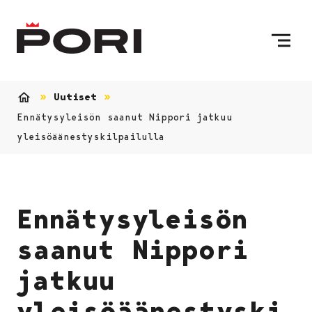
Siirry sisältöön
Etusivulle
Uutiset
Etusivu
Ennätysyleisön saanut Nippori jatkuu
yleisöäänestyskilpailulla
Ennätysyleisön
saanut Nippori
jatkuu
yleisöäänestyski