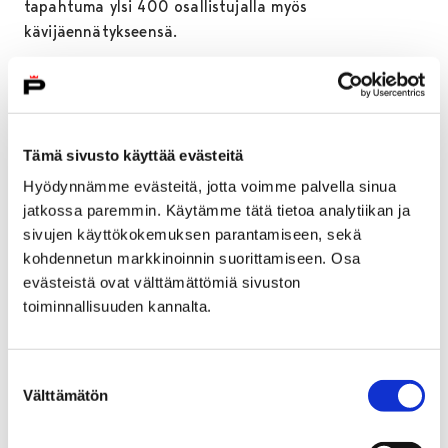
tapahtuma ylsi 400 osallistujalla myös
kävijäennätykseensä.
Pääroolissa Cosplay-kisat
Harrastajia kiinnosti tapahtumassa etenkin
cossaaminen eli pukeutuminen, Cosplay-kilpaileminen
ja toisten harrastajien tapaaminen. Cosplay-kisassa
Tämä sivusto käyttää evästeitä
palkittiin parhaat aloittelijoiden ja konkareiden
Hyödynnämme evästeitä, jotta voimme palvella sinua
sarjassa. Konkarien sarjan voittaja oli työstänyt
jatkossa paremmin. Käytämme tätä tietoa analytiikan ja
intohimolla Aoba Seragakin -asuaan ja voitto kirvoitti
sivujen käyttökokemuksen parantamiseen, sekä
onnenkyyneleet. Innostuneen vastaanoton sai myös
kohdennetun markkinoinnin suorittamiseen. Osa
taidekuja, missä harrastajat esittelivät ja myivät
evästeistä ovat välttämättömiä sivuston
tekemiään tuotteita, mangakirppis sekä monet
toiminnallisuuden kannalta.
työpajat. Porilaine-lehden sivuilla käydään vielä
yleisöäänestykseen perustuva
Cosplay-kisa
.
Suostumuksen
Välttämätön
Nippori toteutetaan laajalla yhteistyöllä
valinta
Nippori on tapahtumana monen eri tahon yhteistyön
tulos. Tapahtumapaikkoina ovat Porin pääkirjasto,