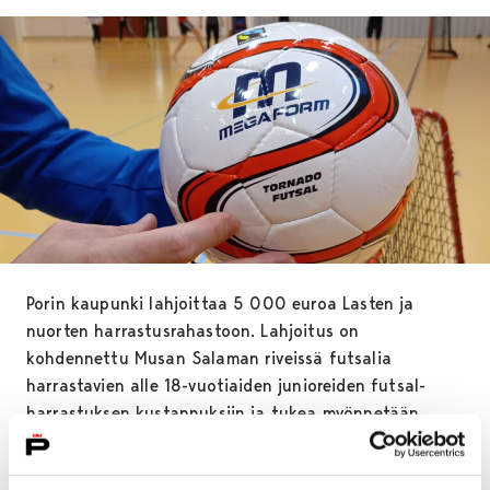
Porin kaupunki lahjoittaa 5 000 euroa Lasten ja
nuorten harrastusrahastoon. Lahjoitus on
kohdennettu Musan Salaman riveissä futsalia
harrastavien alle 18-vuotiaiden junioreiden futsal-
harrastuksen kustannuksiin ja tukea myönnetään
erillisestä hakemuksesta harrastusmaksuihin ja
välinekustannuksiin. Lahjoitus tehdään Musan