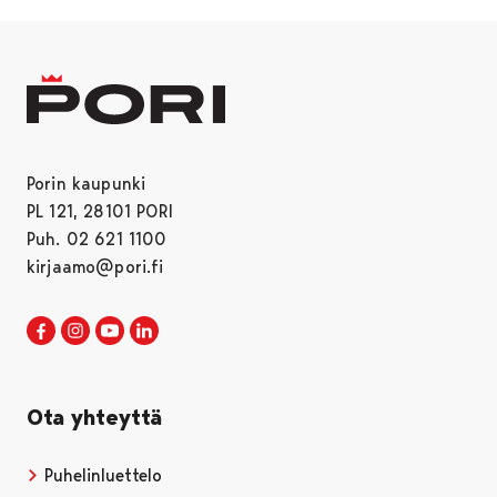
Porin kaupunki
PL 121, 28101 PORI
Puh. 02 621 1100
kirjaamo@pori.fi
Porin kaupunki Facebookissa
Avautuu uudessa välilehdessä
Porin kaupunki Instagramissa
Avautuu uudessa välilehdessä
Porin kaupunki Youtubessa
Avautuu uudessa välilehdessä
Porin kaupunki LinkedInissa
Avautuu uudessa välilehdessä
Ota yhteyttä
Puhelinluettelo