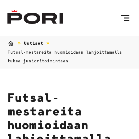
Siirry sisältöön
Etusivulle
Uutiset
Etusivu
Futsal-mestareita huomioidaan lahjoittamalla
tukea junioritoimintaan
Futsal-
mestareita
huomioidaan
lahjoittamalla