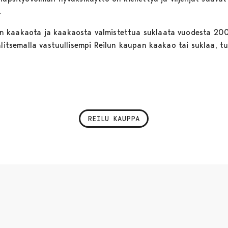
.
 kaakaota ja kaakaosta valmistettua suklaata vuodesta 2000
litsemalla vastuullisempi Reilun kaupan kaakao tai suklaa, tuet 
REILU KAUPPA