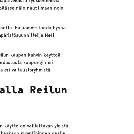
iapalveluissa työskenteleviä
a pääsee näin nauttimaan noin
annetta. Haluamme tuoda hyvää
ympäristösuunnittelija
Heli
eilun kaupan kahvin käyttöä
 edustusta kaupungin eri
ja eri valtuustoryhmistä.
alla Reilun
 käyttö on valitettavan yleistä.
at kaakaon myyntihinnan päälle