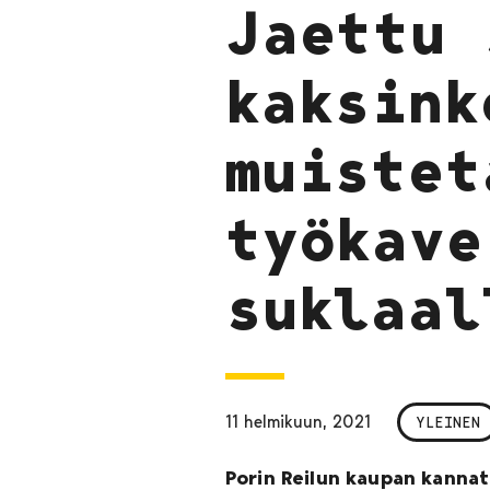
Jaettu 
kaksink
muistet
työkave
suklaal
11 helmikuun, 2021
YLEINEN
Porin Reilun kaupan kannat