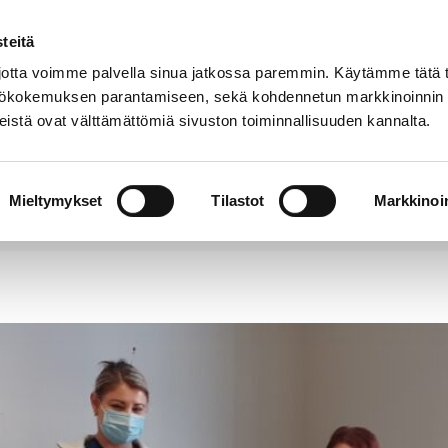
teitä
Puhelinluettelo
Anna palautetta
tta voimme palvella sinua jatkossa paremmin. Käytämme tätä t
yttökokemuksen parantamiseen, sekä kohdennetun markkinoinnin
istä ovat välttämättömiä sivuston toiminnallisuuden kannalta.
s ja
Vapaa-
Hyvinvointi
tus
aika
y
Mieltymykset
Tilastot
Markkinoin
aksinkertainen ilo – muistetaan ystävänpäivänä työkav