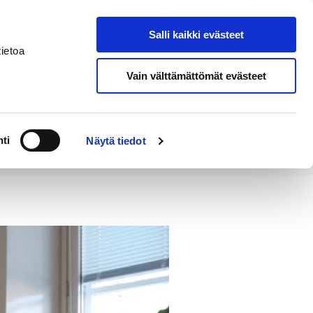
Salli kaikki evästeet
Tapahtumakalenteri
Hae sivustolta
ietoa
Vain välttämättömät evästeet
Työ ja
Kaupunki ja
rittäminen
hallinto
ti
Näytä tiedot
ereita reilulla suklaalla!