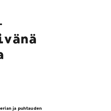
–
ivänä
a
terian ja puhtauden