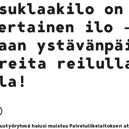
suklaakilo on
ertainen ilo 
aan ystävänpä
reita reilull
la!
ustyöryhmä halusi muistaa Palveluliikelaitoksen a