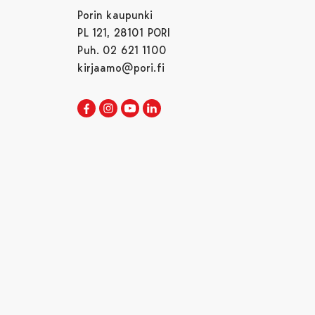
Porin kaupunki
PL 121, 28101 PORI
Puh. 02 621 1100
kirjaamo@pori.fi
Porin kaupunki Facebookissa
Avautuu uudessa välilehdessä
Porin kaupunki Instagramissa
Avautuu uudessa välilehdessä
Porin kaupunki Youtubessa
Avautuu uudessa välilehdessä
Porin kaupunki LinkedInissa
Avautuu uudessa välilehdessä