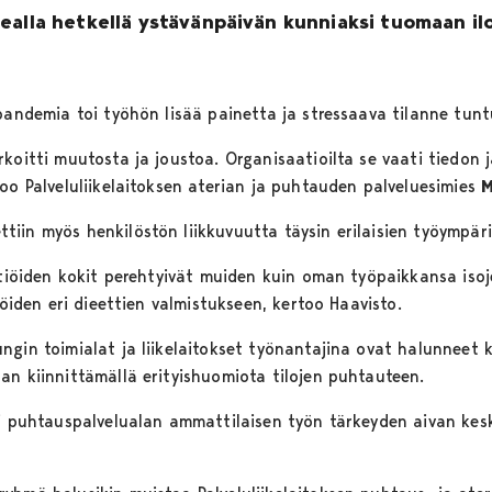
ealla hetkellä ystävänpäivän kunniaksi tuomaan il
apandemia toi työhön lisää painetta ja stressaava tilanne tun
rkoitti muutosta ja joustoa. Organisaatioilta se vaati tiedon
oo Palveluliikelaitoksen aterian ja puhtauden palveluesimies
M
in myös henkilöstön liikkuvuutta täysin erilaisien työympäris
ttiöiden kokit perehtyivät muiden kuin oman työpaikkansa isoj
iöiden eri dieettien valmistukseen, kertoo Haavisto.
ngin toimialat ja liikelaitokset työnantajina ovat halunneet
an kiinnittämällä erityishuomiota tilojen puhtauteen.
si puhtauspalvelualan ammattilaisen työn tärkeyden aivan ke