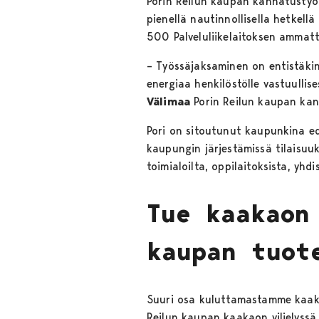
Porin Reilun kaupan kannatustyör
pienellä nautinnollisella hetkel
500 Palveluliikelaitoksen ammatti
– Työssäjaksaminen on entistäki
energiaa henkilöstölle vastuullise
Välimaa
Porin Reilun kaupan ka
Pori on sitoutunut kaupunkina ed
kaupungin järjestämissä tilaisu
toimialoilta, oppilaitoksista, yhd
Tue kaakaon
kaupan tuot
Suuri osa kuluttamastamme kaakao
Reilun kaupan kaakaon viljelyssä 