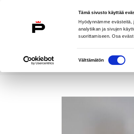
Siirry sisältöön
Tämä sivusto käyttää eväs
Suomeksi
Hyödynnämme evästeitä, jo
Etusivulle
analytiikan ja sivujen kä
suorittamiseen. Osa eväste
Asuminen ja
Kasvatu
ympäristö
koulu
Suostumuksen
Välttämätön
valinta
Uutiset
Jaettu suklaakilo on k
Etusivu