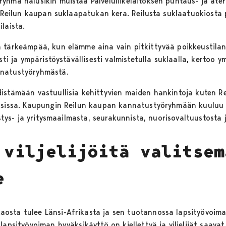
yhmä halusikin muistaa Palveluliikelaitoksen puhtaus- ja ater
lä Reilun kaupan suklaapatukan kera. Reilusta suklaatuokiost
laista.
n tärkeämpää, kun elämme aina vain pitkittyvää poikkeustil
sti ja ympäristöystävällisesti valmistetulla suklaalla, kertoo 
nnatustyöryhmästä.
istämään vastuullisia kehittyvien maiden hankintoja kuten R
uksissa. Kaupungin Reilun kaupan kannatustyöryhmään kuuluu
istys- ja yritysmaailmasta, seurakunnista, nuorisovaltuustosta 
 viljelijöitä valitsem
e
sta tulee Länsi-Afrikasta ja sen tuotannossa lapsityövoiman
lapsityövoiman hyväksikäyttö on kiellettyä ja viljelijät saav