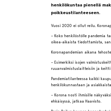
henkilökuntaa pienellä mak
poikkeustilanteeseen.
Vuosi 2020 ei ollut reilu. Koron
– Koko henkilöstölle pandemia ta
oikea-aikaista tiedottamista, san
Koronapandemian aikana tehostetti
– Esimerkiksi isojen valmistuskei
ruuanvalmistuslaitteisiin ja keitt
Pandemiatilanteessa kaikki kaupu
henkilökunnastaan ja asiakkaista
– Korona nosti ihmisille näkyväk
ehkäisyssä, jatkaa Haavisto.