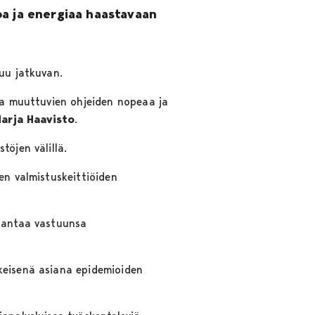
oa ja energiaa haastavaan
tuu jatkuvan.
 ja muuttuvien ohjeiden nopeaa ja
arja Haavisto
.
töjen välillä.
en valmistuskeittiöiden
 kantaa vastuunsa
skeisenä asiana epidemioiden