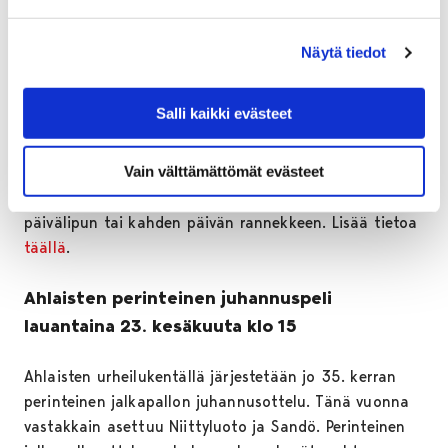
Juhannus Yyterissä 22.–23. kesäkuuta
Näytä tiedot
Mikäli kaipaa juhannuksena vähän vauhdikkaampaa
ohjelmaa, kannattaa suunnata Yyterin virkistyshotellin
Salli kaikki evästeet
juhannusrientoihin. Virkistyshotellin valtaa letkeä
kesämeininki jota tähdittää suomalaiset
Vain välttämättömät evästeet
huippuartistit. Meno Yyterissä jatkuu juhannuksena
aina aamuneljään asti. Tapahtumaan voi ostaa joko
päivälipun tai kahden päivän rannekkeen. Lisää tietoa
täällä
.
Ahlaisten perinteinen juhannuspeli
lauantaina 23. kesäkuuta klo 15
Ahlaisten urheilukentällä järjestetään jo 35. kerran
perinteinen jalkapallon juhannusottelu. Tänä vuonna
vastakkain asettuu Niittyluoto ja Sandö. Perinteinen