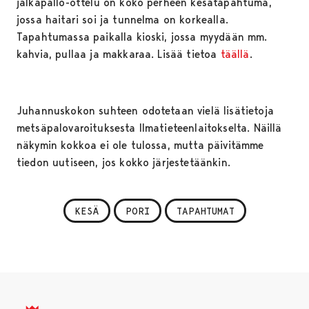
jalkapallo-ottelu on koko perheen kesätapahtuma,
jossa haitari soi ja tunnelma on korkealla.
Tapahtumassa paikalla kioski, jossa myydään mm.
kahvia, pullaa ja makkaraa. Lisää tietoa
täällä
.
Juhannuskokon suhteen odotetaan vielä lisätietoja
metsäpalovaroituksesta Ilmatieteenlaitokselta. Näillä
näkymin kokkoa ei ole tulossa, mutta päivitämme
tiedon uutiseen, jos kokko järjestetäänkin.
KESÄ
PORI
TAPAHTUMAT