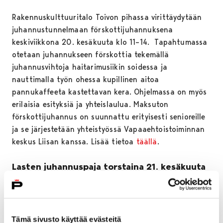
Rakennuskulttuuritalo Toivon pihassa virittäydytään
juhannustunnelmaan förskottijuhannuksena
keskiviikkona 20. kesäkuuta klo 11–14. Tapahtumassa
otetaan juhannukseen förskottia tekemällä
juhannusvihtoja haitarimusiikin soidessa ja
nauttimalla työn ohessa kupillinen aitoa
pannukaffeeta kastettavan kera. Ohjelmassa on myös
erilaisia esityksiä ja yhteislaulua. Maksuton
förskottijuhannus on suunnattu erityisesti senioreille
ja se järjestetään yhteistyössä Vapaaehtoistoiminnan
keskus Liisan kanssa. Lisää tietoa
täällä
.
Lasten juhannuspaja torstaina 21. kesäkuuta
klo 11–14
Torstaina Toivon pihassa järjestetään vuorostaan
lasten juhannuspaja. Tapahtumassa koristellaan
Tämä sivusto käyttää evästeitä