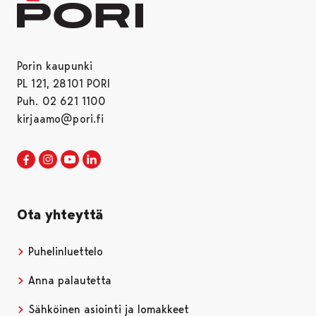
Porin kaupunki
PL 121, 28101 PORI
Puh. 02 621 1100
kirjaamo@pori.fi
Porin kaupunki Facebookissa
Avautuu uudessa välilehdessä
Porin kaupunki Instagramissa
Avautuu uudessa välilehdessä
Porin kaupunki Youtubessa
Avautuu uudessa välilehdessä
Porin kaupunki LinkedInissa
Avautuu uudessa välilehdessä
Ota yhteyttä
Puhelinluettelo
Anna palautetta
Sähköinen asiointi ja lomakkeet