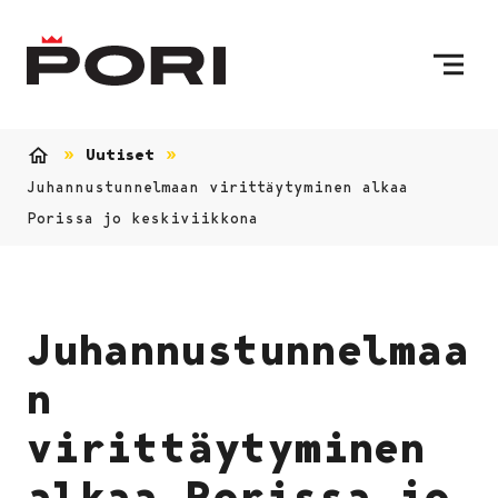
Siirry sisältöön
Etusivulle
Uutiset
Etusivu
Juhannustunnelmaan virittäytyminen alkaa
Porissa jo keskiviikkona
Juhannustunnelmaa
n
virittäytyminen
alkaa Porissa jo