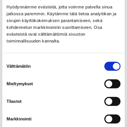
Toivon pihaan juhannussalko sekä tehdään
Hyödynnämme evästeitä, jotta voimme palvella sinua
saunavihtoja. Pajassa on mehu- ja piparitarjoilu.
jatkossa paremmin. Käytämme tätä tietoa analytiikan ja
Juhannuspaja on kaikille maksuton. Lisää tietoa
sivujen käyttökokemuksen parantamiseen, sekä
täällä
.
kohdennetun markkinoinnin suorittamiseen. Osa
evästeistä ovat välttämättömiä sivuston
Käviksen juhannusmarkkinat torstaina 21.
toiminnallisuuden kannalta.
kesäkuuta klo 9–18
Suostumuksen
Kävelykadulla ja kauppatorilla virittäydytään
Välttämätön
valinta
juhannustunnelmiin juhannusmarkkinoiden merkeissä.
Markkinoilta löytyy juhannusfiiliksen lisäksi paljon
kierreltäviä kojuja. Markkinoille kannattaa keskittää
Mieltymykset
myös juhannusherkkujen ostaminen. Kävelykadun ja
kauppatorin lisäksi myös muutamat kävelykadun
Tilastot
varrella sijaitsevat liikkeet osallistuvat
markkinahumuun omilla tempauksillaan. Lisää tietoa
täällä
.
Markkinointi