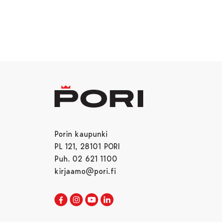
Porin kaupunki
PL 121, 28101 PORI
Puh. 02 621 1100
kirjaamo@pori.fi
Porin kaupunki Facebookissa
Avautuu uudessa välilehdessä
Porin kaupunki Instagramissa
Avautuu uudessa välilehdessä
Porin kaupunki Youtubessa
Avautuu uudessa välilehdessä
Porin kaupunki LinkedInissa
Avautuu uudessa välilehdessä