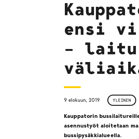
Kauppat
ensi vi
– laitu
väliaik
9 elokuun, 2019
YLEINEN
Kauppatorin bussilaitureill
asennustyöt aloitetaan ma
bussipysäkkialueella.