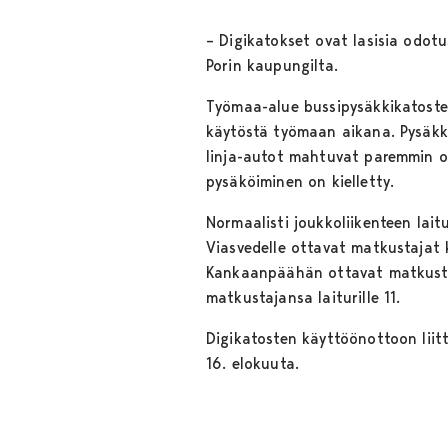
– Digikatokset ovat lasisia odotu
Porin kaupungilta.
Työmaa-alue bussipysäkkikatosten 
käytöstä työmaan aikana. Pysäkki
linja-autot mahtuvat paremmin ot
pysäköiminen on kielletty.
Normaalisti joukkoliikenteen lait
Viasvedelle ottavat matkustajat ky
Kankaanpäähän ottavat matkustaja
matkustajansa laiturille 11.
Digikatosten käyttöönottoon liit
16. elokuuta.