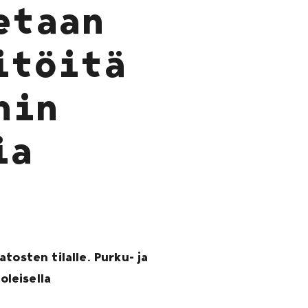
etaan
itöitä
hin
ia
tosten tilalle. Purku- ja
leisella