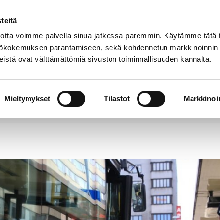
teitä
Puhelinluettelo
Anna palautetta
tta voimme palvella sinua jatkossa paremmin. Käytämme tätä t
yttökokemuksen parantamiseen, sekä kohdennetun markkinoinnin
istä ovat välttämättömiä sivuston toiminnallisuuden kannalta.
s ja
Vapaa-
Hyvinvointi
tus
aika
y
Mieltymykset
Tilastot
Markkinoin
aan ensi viikolla pysäkkitöitä – laiturijärjestelyihi