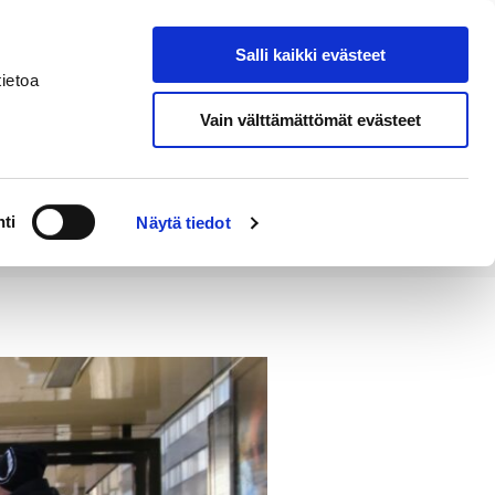
Salli kaikki evästeet
Tapahtumakalenteri
Hae sivustolta
ietoa
Vain välttämättömät evästeet
Työ ja
Kaupunki ja
rittäminen
hallinto
ti
Näytä tiedot
n väliaikaisia muutoksia