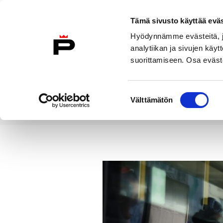
Siirry sisältöön
Tämä sivusto käyttää eväs
Suomeksi
Hyödynnämme evästeitä, jo
Etusivulle
analytiikan ja sivujen kä
suorittamiseen. Osa eväste
Asuminen ja
Kasvatu
ympäristö
koulu
Suostumuksen
Välttämätön
valinta
Uutiset
Kauppatorilla suoritet
Etusivu