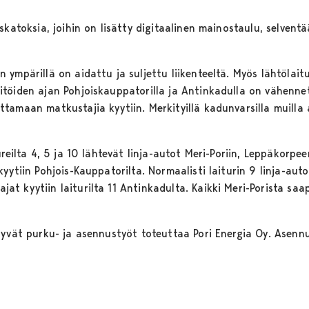
skatoksia, joihin on lisätty digitaalinen mainostaulu, selvent
ympärillä on aidattu ja suljettu liikenteeltä. Myös lähtölaitu
töiden ajan Pohjoiskauppatorilla ja Antinkadulla on vähennet
tamaan matkustajia kyytiin. Merkityillä kadunvarsilla muilla 
ureilta 4, 5 ja 10 lähtevät linja-autot Meri-Poriin, Leppäkorpe
ytiin Pohjois-Kauppatorilta. Normaalisti laiturin 9 linja-autot
t kyytiin laiturilta 11 Antinkadulta. Kaikki Meri-Porista saap
tyvät purku- ja asennustyöt toteuttaa Pori Energia Oy. Asenn