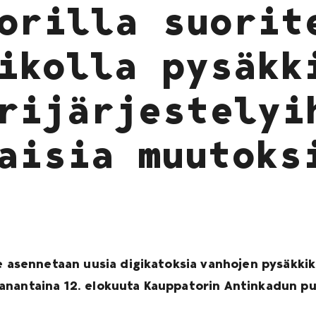
orilla suorit
ikolla pysäkk
rijärjestelyi
aisia muutoks
e asennetaan uusia digikatoksia vanhojen pysäkkika
anantaina 12. elokuuta Kauppatorin Antinkadun puo