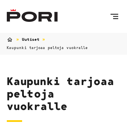
Siirry sisältöön
Etusivulle
Uutiset
Etusivu
Kaupunki tarjoaa peltoja vuokralle
Kaupunki tarjoaa
peltoja
vuokralle