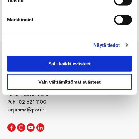
Tilastot
VUOKRAUS
Markkinointi
Näytä tiedot
Salli kaikki evästeet
Vain välttämättömät evästeet
Porin kaupunki
PL 121, 28101 PORI
Puh. 02 621 1100
kirjaamo@pori.fi
Porin kaupunki Facebookissa
Avautuu uudessa välilehdessä
Porin kaupunki Instagramissa
Avautuu uudessa välilehdessä
Porin kaupunki Youtubessa
Avautuu uudessa välilehdessä
Porin kaupunki LinkedInissa
Avautuu uudessa välilehdessä