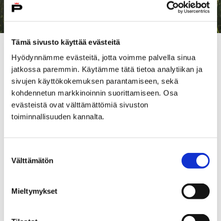
Tämä sivusto käyttää evästeitä
– Palstaluettelo, tarjouslomake, kartta-aineistot sekä
Hyödynnämme evästeitä, jotta voimme palvella sinua
muut tarkemmat tiedot vuokrattavista pelloista
jatkossa paremmin. Käytämme tätä tietoa analytiikan ja
löytyvät
kaupungin verkkosivuilta
. Tarjouksia voi
sivujen käyttökokemuksen parantamiseen, sekä
jättää maaliskuun loppuun asti, kertoo
kohdennetun markkinoinnin suorittamiseen. Osa
maankäyttöneuvottelija
Maria Huhtamäki
Porin
evästeistä ovat välttämättömiä sivuston
kaupungilta.
toiminnallisuuden kannalta.
Sitovat kirjalliset tarjoukset tulee palauttaa
keskiviikkoon 31. maaliskuuta kello 15.30 mennessä
Suostumuksen
joko sähköpostitse tai postitse kaupungin Kirjaamoon
Välttämätön
valinta
tai toimittaa palvelupiste Porinan postilaatikkoon.
Tarjouskuoressa on oltava merkintä
Mieltymykset
”Peltovuokratarjous”.