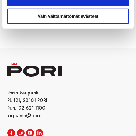
KIRJURINLUOTO
LADUT
LIIKUNTA
Vain välttämättömät evästeet
LUISTELU
Porin kaupunki
PL 121, 28101 PORI
Puh. 02 621 1100
kirjaamo@pori.fi
Porin kaupunki Facebookissa
Avautuu uudessa välilehdessä
Porin kaupunki Instagramissa
Avautuu uudessa välilehdessä
Porin kaupunki Youtubessa
Avautuu uudessa välilehdessä
Porin kaupunki LinkedInissa
Avautuu uudessa välilehdessä