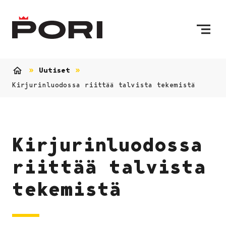
Siirry sisältöön
Etusivulle
Uutiset
Etusivu
Kirjurinluodossa riittää talvista tekemistä
Kirjurinluodossa
riittää talvista
tekemistä