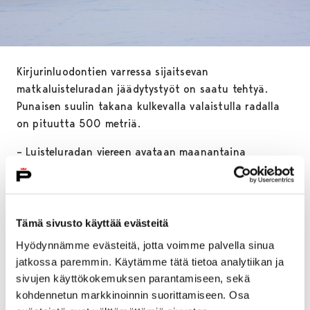
Kirjurinluodontien varressa sijaitsevan
matkaluisteluradan jäädytystyöt on saatu tehtyä.
Punaisen suulin takana kulkevalla valaistulla radalla
on pituutta 500 metriä.
– Luisteluradan viereen avataan maanantaina
nuotiopaikka, jonne voi ulkoilun lomassa istahtaa
nauttimaan eväshetkestä. Nuotiopaikalle tuodaan
kaupungin toimesta päivittäin polttopuita. Myös
penkkejä tuodaan radan varrelle lisää, kertoo
Tämä sivusto käyttää evästeitä
piiripuutarhuri
Esa Rouvali
.
Hyödynnämme evästeitä, jotta voimme palvella sinua
jatkossa paremmin. Käytämme tätä tietoa analytiikan ja
Luistelemaan pääsee myös Angry Birds -leikkialueen
sivujen käyttökokemuksen parantamiseen, sekä
vieressä sijaitsevalla puistojääkentällä. Samalta
kohdennetun markkinoinnin suorittamiseen. Osa
suunnalta, aivan Pelle Hermannin leikkipuiston