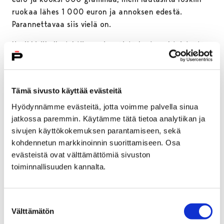
ruokaa lähes 1 000 euron ja annoksen edestä.
Parannettavaa siis vielä on.
Hävikkiviikolla tehtiin ensimmäistä kertaa yhteistyötä
Porin suomalaisen yhteislyseon lukion oppilaan ja
suositun tubettajan Anna Erikan kanssa. Yhteistyön
toiveena oli saada nuorten ääni esiin ruokahävikistä ja
Tämä sivusto käyttää evästeitä
siitä, miten teemaviikko näkyi kouluarjessa. Anna Erika
Hyödynnämme evästeitä, jotta voimme palvella sinua
julkaisi aiheesta YouTube videon ja useita päivityksiä
jatkossa paremmin. Käytämme tätä tietoa analytiikan ja
omissa kanavissaan Instagramissa.
sivujen käyttökokemuksen parantamiseen, sekä
Hävikki on ajankohtainen ympäri vuoden
kohdennetun markkinoinnin suorittamiseen. Osa
evästeistä ovat välttämättömiä sivuston
Tänä vuonna teemana olivat hävikin
toiminnallisuuden kannalta.
ilmastovaikutukset. Ruokahävikin vähentäminen onkin
nyt ajankohtaisempaa kuin koskaan, joten töitä
hävikin vähentämiseen tulee jatkaa myös Hävikkiviikon
Suostumuksen
jälkeen.
Välttämätön
valinta