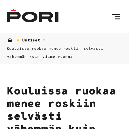
Siirry sisältöön
Etusivulle
Uutiset
Etusivu
Kouluissa ruokaa menee roskiin selvästi
vähemmän kuin viime vuonna
Kouluissa ruokaa
menee roskiin
selvästi
vähemmän kuin