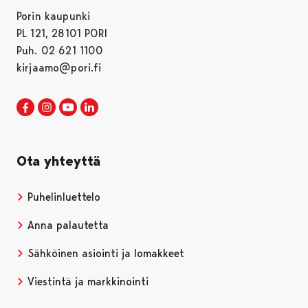
Porin kaupunki
PL 121, 28101 PORI
Puh. 02 621 1100
kirjaamo@pori.fi
Porin kaupunki Facebookissa
Avautuu uudessa välilehdessä
Porin kaupunki Instagramissa
Avautuu uudessa välilehdessä
Porin kaupunki Youtubessa
Avautuu uudessa välilehdessä
Porin kaupunki LinkedInissa
Avautuu uudessa välilehdessä
Ota yhteyttä
Puhelinluettelo
Anna palautetta
Sähköinen asiointi ja lomakkeet
Viestintä ja markkinointi