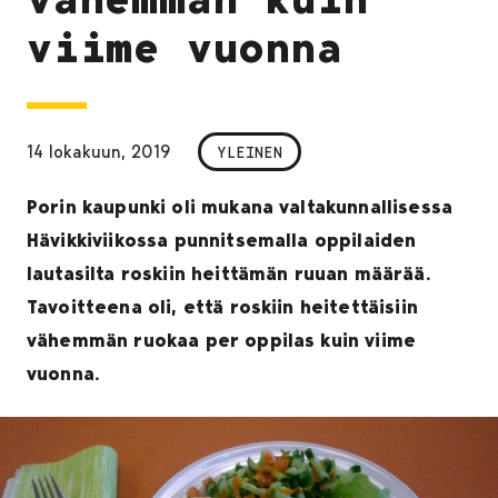
viime vuonna
14 lokakuun, 2019
YLEINEN
Porin kaupunki oli mukana valtakunnallisessa
Hävikkiviikossa punnitsemalla oppilaiden
lautasilta roskiin heittämän ruuan määrää.
Tavoitteena oli, että roskiin heitettäisiin
vähemmän ruokaa per oppilas kuin viime
vuonna.