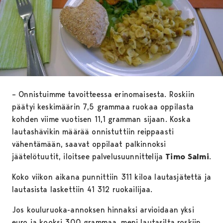
– Onnistuimme tavoitteessa erinomaisesta. Roskiin
päätyi keskimäärin 7,5 grammaa ruokaa oppilasta
kohden viime vuotisen 11,1 gramman sijaan. Koska
lautashävikin määrää onnistuttiin reippaasti
vähentämään, saavat oppilaat palkinnoksi
jäätelötuutit, iloitsee palvelusuunnittelija
Timo Salmi
.
Koko viikon aikana punnittiin 311 kiloa lautasjätettä ja
lautasista laskettiin 41 312 ruokailijaa.
Jos kouluruoka-annoksen hinnaksi arvioidaan yksi
euro ja kooksi 300 grammaa, meni lautasilta roskiin