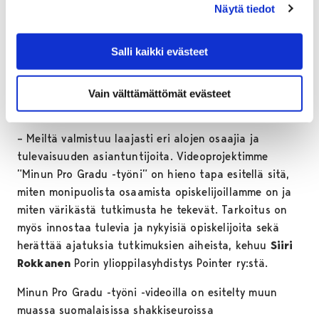
Tampereen yliopisto. Yliopistokeskuksesta valmistuu
Näytä tiedot
humanististen tieteiden kandidaatteja ja filosofian
maistereita, kauppatieteiden ja yhteiskuntatieteiden
Salli kaikki evästeet
kandidaatteja ja maistereita sekä eri tutkintolinjojen
diplomi-insinöörejä. Ensi keväänä tulee hakuun myös
tekniikan kandidaattitutkinto-ohjelma Turun ja
Vain välttämättömät evästeet
Tampereen yliopistojen yhteistyönä.
– Meiltä valmistuu laajasti eri alojen osaajia ja
tulevaisuuden asiantuntijoita. Videoprojektimme
”Minun Pro Gradu -työni” on hieno tapa esitellä sitä,
miten monipuolista osaamista opiskelijoillamme on ja
miten värikästä tutkimusta he tekevät. Tarkoitus on
myös innostaa tulevia ja nykyisiä opiskelijoita sekä
herättää ajatuksia tutkimuksien aiheista, kehuu
Siiri
Rokkanen
Porin ylioppilasyhdistys Pointer ry:stä.
Minun Pro Gradu -työni -videoilla on esitelty muun
muassa suomalaisissa shakkiseuroissa