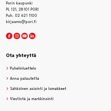
Porin kaupunki
PL 121, 28101 PORI
Puh. 02 621 1100
kirjaamo@pori.fi
Porin kaupunki Facebookissa
Avautuu uudessa välilehdessä
Porin kaupunki Instagramissa
Avautuu uudessa välilehdessä
Porin kaupunki Youtubessa
Avautuu uudessa välilehdessä
Porin kaupunki LinkedInissa
Avautuu uudessa välilehdessä
Ota yhteyttä
Puhelinluettelo
Anna palautetta
Sähköinen asiointi ja lomakkeet
Viestintä ja markkinointi