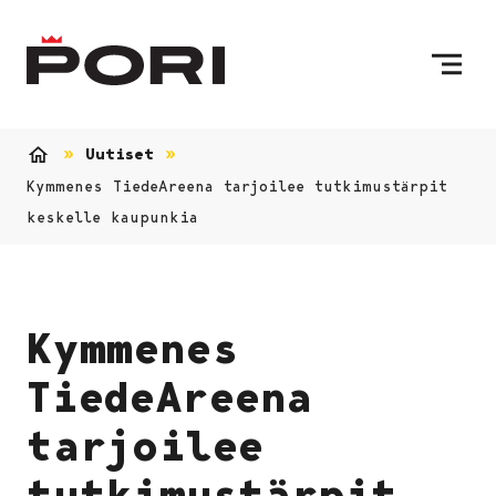
Siirry sisältöön
Etusivulle
Uutiset
Etusivu
Kymmenes TiedeAreena tarjoilee tutkimustärpit
keskelle kaupunkia
Kymmenes
TiedeAreena
tarjoilee
tutkimustärpit