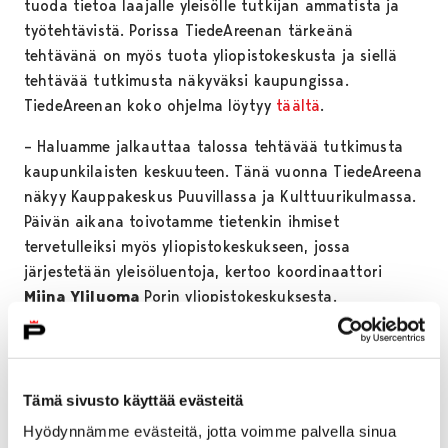
tuoda tietoa laajalle yleisölle tutkijan ammatista ja
työtehtävistä. Porissa TiedeAreenan tärkeänä
tehtävänä on myös tuota yliopistokeskusta ja siellä
tehtävää tutkimusta näkyväksi kaupungissa.
TiedeAreenan koko ohjelma löytyy
täältä
.
– Haluamme jalkauttaa talossa tehtävää tutkimusta
kaupunkilaisten keskuuteen. Tänä vuonna TiedeAreena
näkyy Kauppakeskus Puuvillassa ja Kulttuurikulmassa.
Päivän aikana toivotamme tietenkin ihmiset
tervetulleiksi myös yliopistokeskukseen, jossa
järjestetään yleisöluentoja, kertoo koordinaattori
Miina Yliluoma
Porin yliopistokeskuksesta.
Tänä vuonna ohjelmaa uudistettiin, ja sitä riittää
aamusta iltaan asti. Tutkijat Areenalla -tilaisuudessa
otetaan katsaus Porin yliopistokeskuksessa tehtävään
Tämä sivusto käyttää evästeitä
tutkimukseen ja illalla Pori rock-illassa tehdään
Hyödynnämme evästeitä, jotta voimme palvella sinua
tiedettä rock-asenteella. Myös ajankohtaisia teemoja