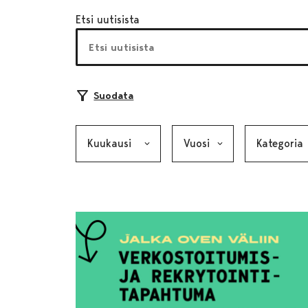
Etsi uutisista
Suodata
Kuukausi, valinta lähettää lomakkeen
Vuosi, valinta lähettää lom
Kategoria, v