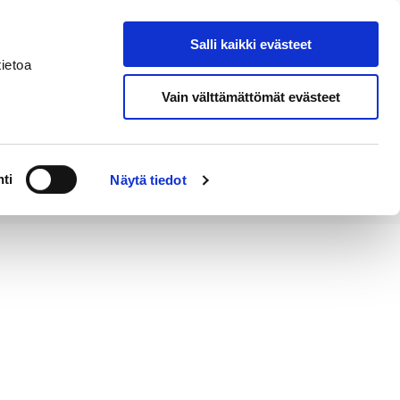
Salli kaikki evästeet
Tapahtumakalenteri
Hae sivustolta
ietoa
Vain välttämättömät evästeet
Työ ja
Kaupunki ja
rittäminen
hallinto
ti
Näytä tiedot