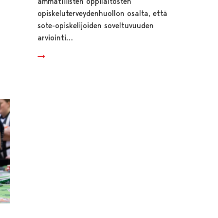
ammatillisten oppilaitosten
opiskeluterveydenhuollon osalta, että
sote-opiskelijoiden soveltuvuuden
arviointi…