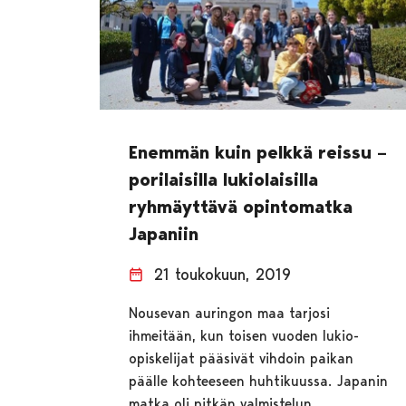
Enemmän kuin pelkkä reissu –
porilaisilla lukiolaisilla
ryhmäyttävä opintomatka
Japaniin
21 toukokuun, 2019
Nousevan auringon maa tarjosi
ihmeitään, kun toisen vuoden lukio-
opiskelijat pääsivät vihdoin paikan
päälle kohteeseen huhtikuussa. Japanin
matka oli pitkän valmistelun…