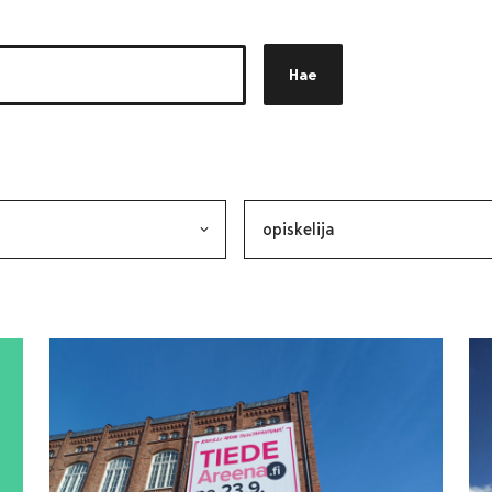
Hae
akkeen
alinta lähettää lomakkeen
Avainsana, valinta lähettää lo