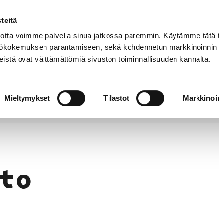
teitä
Puhelinluettelo
Anna palautetta
tta voimme palvella sinua jatkossa paremmin. Käytämme tätä t
yttökokemuksen parantamiseen, sekä kohdennetun markkinoinnin
istä ovat välttämättömiä sivuston toiminnallisuuden kannalta.
s ja
Vapaa-
Hyvinvointi
tus
aika
y
Mieltymykset
Tilastot
Markkinoin
to