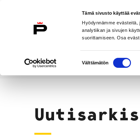
Siirry sisältöön
Tämä sivusto käyttää eväs
Suomeksi
Hyödynnämme evästeitä, jo
Etusivulle
analytiikan ja sivujen kä
suorittamiseen. Osa eväste
Asuminen ja
Kasvatu
ympäristö
koulu
Suostumuksen
Välttämätön
valinta
Uutiset
Etusivu
Uutisarkis