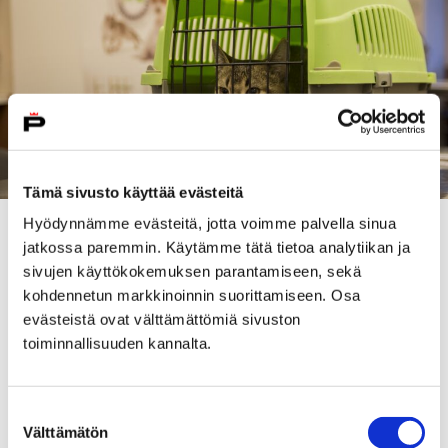
Tämä sivusto käyttää evästeitä
Hyödynnämme evästeitä, jotta voimme palvella sinua
Eläinsuojelulain mukaisesti kunnan tulee järjestää
jatkossa paremmin. Käytämme tätä tietoa analytiikan ja
löytöeläinten hoito 15 päivän ajaksi. Porin kaupungilla
sivujen käyttökokemuksen parantamiseen, sekä
on ollut sopimus löytöeläinten hoitamisesta neljän eri
kohdennetun markkinoinnin suorittamiseen. Osa
yrityksen kanssa ympäristöterveydenhuollon
evästeistä ovat välttämättömiä sivuston
yhteistoiminta-alueella.
toiminnallisuuden kannalta.
– Kilpailutuksella halutaan uudistaa ja
yhdenmukaistaa niin vanhat sopimukset kuin
Suostumuksen
kaupungin palveluntuottajalta edellyttämät palvelu-
Välttämätön
valinta