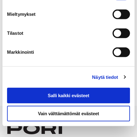
ja tilavaatimukset, selventää eläinlääkintäyksikön
päällikkö
Elina Sipilä
.
Mieltymykset
Hoitopaikan olosuhteiden tulee täyttää
eläinsuojelulainsäädännön ja siitä annetun
Tilastot
oikeuskäytännön asettamat vaatimukset.
Tarjouksia
tilapäishoidosta vastaanotetaan 16.8. saakka.
Markkinointi
Näytä tiedot
KILPAILUTUS
LÖYTÖELÄIN
Salli kaikki evästeet
Vain välttämättömät evästeet