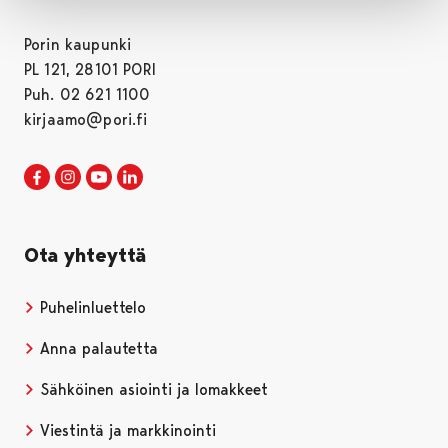
Porin kaupunki
PL 121, 28101 PORI
Puh. 02 621 1100
kirjaamo@pori.fi
Porin kaupunki Facebookissa
Avautuu uudessa välilehdessä
Porin kaupunki Instagramissa
Avautuu uudessa välilehdessä
Porin kaupunki Youtubessa
Avautuu uudessa välilehdessä
Porin kaupunki LinkedInissa
Avautuu uudessa välilehdessä
Ota yhteyttä
Puhelinluettelo
Anna palautetta
Sähköinen asiointi ja lomakkeet
Viestintä ja markkinointi