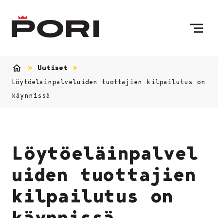
Siirry sisältöön
Etusivulle
Uutiset
Etusivu
Löytöeläinpalveluiden tuottajien kilpailutus on
käynnissä
Löytöeläinpalvel
uiden tuottajien
kilpailutus on
käynnissä