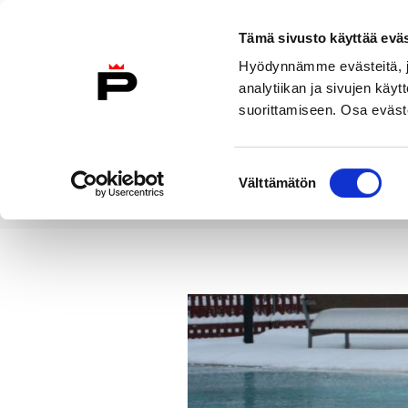
Siirry sisältöön
Tämä sivusto käyttää eväs
Suomeksi
Hyödynnämme evästeitä, jo
Etusivulle
analytiikan ja sivujen kä
suorittamiseen. Osa eväste
Asuminen ja
Kasvatu
ympäristö
koulu
Suostumuksen
Välttämätön
valinta
Uutiset
Maauimalan talviuinnin
Etusivu