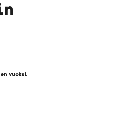
in
den vuoksi.