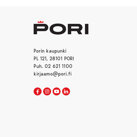
Porin kaupunki
PL 121, 28101 PORI
Puh. 02 621 1100
kirjaamo@pori.fi
Porin kaupunki Facebookissa
Avautuu uudessa välilehdessä
Porin kaupunki Instagramissa
Avautuu uudessa välilehdessä
Porin kaupunki Youtubessa
Avautuu uudessa välilehdessä
Porin kaupunki LinkedInissa
Avautuu uudessa välilehdessä