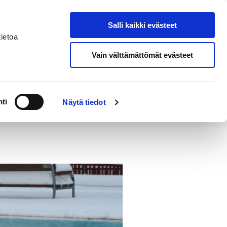
Salli kaikki evästeet
Tapahtumakalenteri
Hae sivustolta
ietoa
Vain välttämättömät evästeet
Työ ja
Kaupunki ja
rittäminen
hallinto
ti
Näytä tiedot