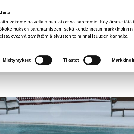
teitä
Puhelinluettelo
Anna palautetta
tta voimme palvella sinua jatkossa paremmin. Käytämme tätä t
yttökokemuksen parantamiseen, sekä kohdennetun markkinoinnin
istä ovat välttämättömiä sivuston toiminnallisuuden kannalta.
s ja
Vapaa-
Hyvinvointi
tus
aika
y
Mieltymykset
Tilastot
Markkinoin
 aloitus siirtyy