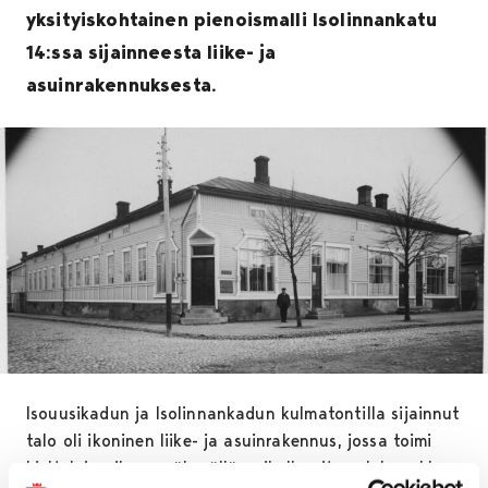
yksityiskohtainen pienoismalli Isolinnankatu
14:ssa sijainneesta liike- ja
asuinrakennuksesta.
Isouusikadun ja Isolinnankadun kulmatontilla sijainnut
talo oli ikoninen liike- ja asuinrakennus, jossa toimi
kieltolain aikana näkyvällä paikalla aito salakapakka