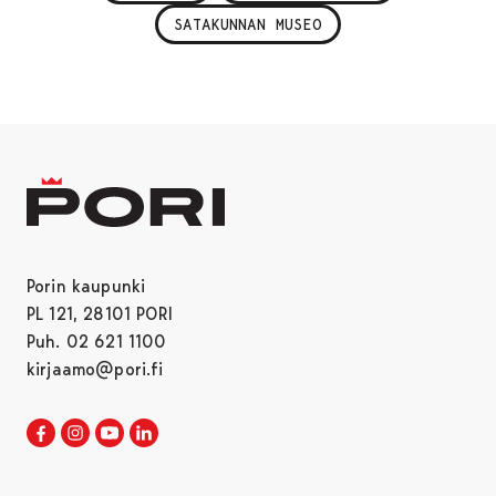
SATAKUNNAN MUSEO
Porin kaupunki
PL 121, 28101 PORI
Puh. 02 621 1100
kirjaamo@pori.fi
Porin kaupunki Facebookissa
Avautuu uudessa välilehdessä
Porin kaupunki Instagramissa
Avautuu uudessa välilehdessä
Porin kaupunki Youtubessa
Avautuu uudessa välilehdessä
Porin kaupunki LinkedInissa
Avautuu uudessa välilehdessä