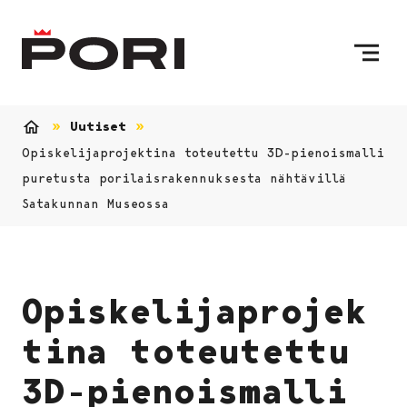
Siirry sisältöön
Etusivulle
Uutiset
Etusivu
Opiskelijaprojektina toteutettu 3D-pienoismalli
puretusta porilaisrakennuksesta nähtävillä
Satakunnan Museossa
Opiskelijaprojek
tina toteutettu
3D-pienoismalli