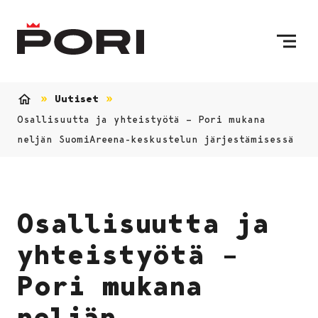
Siirry sisältöön
Etusivulle
Uutiset
Etusivu
Osallisuutta ja yhteistyötä – Pori mukana
neljän SuomiAreena-keskustelun järjestämisessä
Osallisuutta ja
yhteistyötä –
Pori mukana
neljän