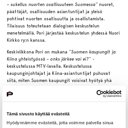
– sukellus nuorten osallisuuteen Suomessa
” nuoret,
päättäjät, osallisuuden asiantuntijat ja yleisö
pohtivat nuorten osallisuutta ja osallistamista.
Tilaisuus toteutetaan dialogisen keskustelun
menetelmällä. Pori järjestää keskustelun yhdessä Nuori
Kirkko ry:n kanssa.
Keskiviikkona Pori on mukana ”
Suomen kaupungit ja
Kiina yhteistyössä – onks järkee vai ei
?” -
keskustelussa MTV-lavalla. Keskustelussa
kaupunginjohtajat ja Kiina-asiantuntijat puhuvat
siitä, miten Suomen kaupungit voisivat hyötyä yhä
enemmän Kiina-yhteyksistä. Pori järjestää keskustelun
yhdessä suurten kaupunkien C21-verkoston kanssa 17.
heinäkuuta kello 13–14.
Perjantaina 19. heinäkuuta kello 10–11 kaupungintalon
Tämä sivusto käyttää evästeitä
pihassa keskustellaan työn sekä vaihtoehtoisten
Hyödynnämme evästeitä, jotta voimme palvella sinua
koulutus- ja työllistymismahdollisuuksien tärkeydestä