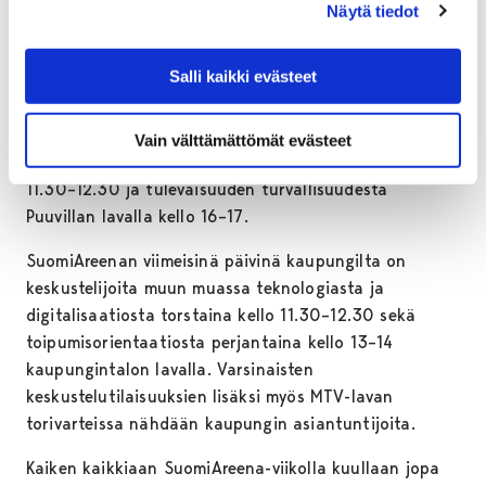
Näytä tiedot
Kaupungin asiantuntijat lavalla
Salli kaikki evästeet
Porin kaupungin asiantuntijoita on mukana myös
muiden tahojen järjestämissä SuomiAreena-
tilaisuuksissa. Heidän ajatuksiaan kuullaan esimerkiksi
Vain välttämättömät evästeet
koulutuksesta tiistaina Eetunaukion lavalla kello
11.30–12.30 ja tulevaisuuden turvallisuudesta
Puuvillan lavalla kello 16–17.
SuomiAreenan viimeisinä päivinä kaupungilta on
keskustelijoita muun muassa teknologiasta ja
digitalisaatiosta torstaina kello 11.30–12.30 sekä
toipumisorientaatiosta perjantaina kello 13–14
kaupungintalon lavalla. Varsinaisten
keskustelutilaisuuksien lisäksi myös MTV-lavan
torivarteissa nähdään kaupungin asiantuntijoita.
Kaiken kaikkiaan SuomiAreena-viikolla kuullaan jopa