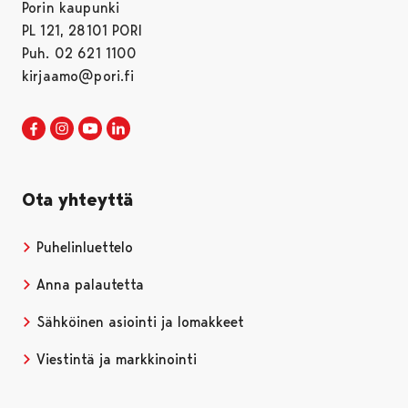
Porin kaupunki
PL 121, 28101 PORI
Puh. 02 621 1100
kirjaamo@pori.fi
Porin kaupunki Facebookissa
Avautuu uudessa välilehdessä
Porin kaupunki Instagramissa
Avautuu uudessa välilehdessä
Porin kaupunki Youtubessa
Avautuu uudessa välilehdessä
Porin kaupunki LinkedInissa
Avautuu uudessa välilehdessä
Ota yhteyttä
Puhelinluettelo
Anna palautetta
Sähköinen asiointi ja lomakkeet
Viestintä ja markkinointi