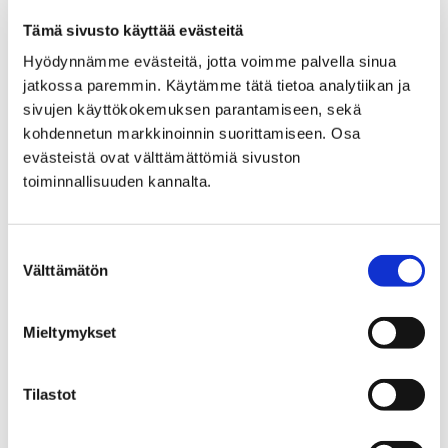
Tonttien kiinteistötunnukset ovat 609-55-69-2, 609-
Tämä sivusto käyttää evästeitä
55-69-3, 609-55-69-4 ja 609-55-68-7. Tonteilla on
Hyödynnämme evästeitä, jotta voimme palvella sinua
rakennusoikeutta yhteensä 3147 k-m².
jatkossa paremmin. Käytämme tätä tietoa analytiikan ja
sivujen käyttökokemuksen parantamiseen, sekä
Huutokauppa käydään sähköisesti osoitteessa
kohdennetun markkinoinnin suorittamiseen. Osa
https://huutokaupat.com/fi/v/793979
.
evästeistä ovat välttämättömiä sivuston
Huutokauppa-aika alkoi maanantaina 19.3.2018 kello
toiminnallisuuden kannalta.
10 ja päättyy lauantaina 14.4.2018 kello 15 tai 3
minuuttia viimeisen tarjouksen jälkeen.
Suostumuksen
Tarjousta pyydetään neljän tontin yhteenlasketusta
Välttämätön
valinta
kokonaiskauppahinnasta. Kilpailu ratkaistaan
yksinomaan tarjotun kauppahinnan perusteella.
Mieltymykset
TONTIT
TONTTI
Tilastot