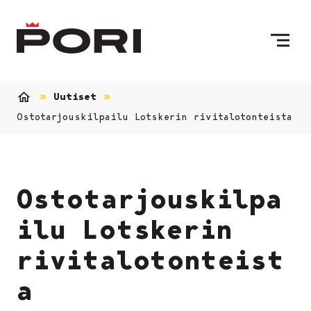
Siirry sisältöön
Etusivulle
Uutiset
Etusivu
Ostotarjouskilpailu Lotskerin rivitalotonteista
Ostotarjouskilpa
ilu Lotskerin
rivitalotonteist
a