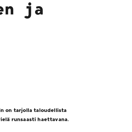
en ja
 on tarjolla taloudellista
ielä runsaasti haettavana.