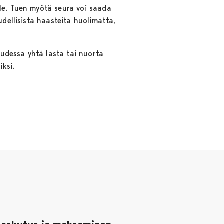
lle. Tuen myötä seura voi saada
udellisista haasteita huolimatta,
udessa yhtä lasta tai nuorta
iksi.