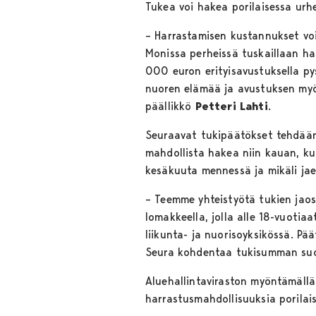
Tukea voi hakea porilaisessa urh
– Harrastamisen kustannukset voi
Monissa perheissä tuskaillaan h
000 euron erityisavustuksella py
nuoren elämää ja avustuksen myöt
päällikkö
Petteri Lahti
.
Seuraavat tukipäätökset tehdään
mahdollista hakea niin kauan, ku
kesäkuuta mennessä ja mikäli ja
– Teemme yhteistyötä tukien jao
lomakkeella, jolla alle 18-vuoti
liikunta- ja nuorisoyksikössä. Pä
Seura kohdentaa tukisumman suor
Aluehallintaviraston myöntämällä 
harrastusmahdollisuuksia porilais