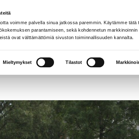
teitä
Puhelinluettelo
Anna palautetta
tta voimme palvella sinua jatkossa paremmin. Käytämme tätä t
yttökokemuksen parantamiseen, sekä kohdennetun markkinoinnin
istä ovat välttämättömiä sivuston toiminnallisuuden kannalta.
s ja
Vapaa-
Hyvinvointi
tus
aika
y
Mieltymykset
Tilastot
Markkinoin
 ja nuorten liikuntaharrastuksen kustannuksiin