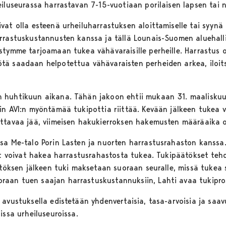
eiluseurassa harrastavan 7-15-vuotiaan porilaisen lapsen tai 
vat olla esteenä urheiluharrastuksen aloittamiselle tai syynä
arrastuskustannusten kanssa ja tällä Lounais-Suomen aluehal
stymme tarjoamaan tukea vähävaraisille perheille. Harrastus o
ä saadaan helpotettua vähävaraisten perheiden arkea, iloitse
 huhtikuun aikana. Tähän jakoon ehtii mukaan 31. maaliskuu
in AVI:n myöntämää tukipottia riittää. Kevään jälkeen tukea 
ettavaa jää, viimeisen hakukierroksen hakemusten määräaika 
ssa Me-talo Porin Lasten ja nuorten harrastusrahaston kanssa
aat voivat hakea harrastusrahastosta tukea. Tukipäätökset te
ätöksen jälkeen tuki maksetaan suoraan seuralle, missä tukea 
aan tuen saajan harrastuskustannuksiin, Lahti avaa tukipro
avustuksella edistetään yhdenvertaisia, tasa-arvoisia ja saav
issa urheiluseuroissa.