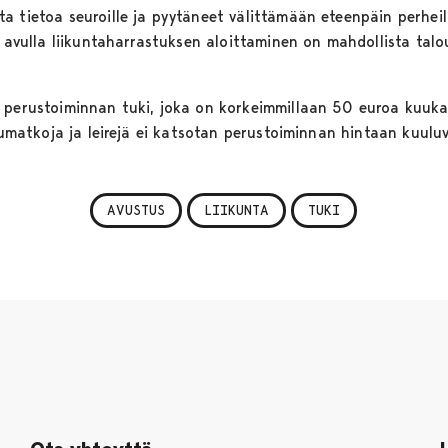
a tietoa seuroille ja pyytäneet välittämään eteenpäin perhei
n avulla liikuntaharrastuksen aloittaminen on mahdollista talo
 perustoiminnan tuki, joka on korkeimmillaan 50 euroa kuuka
ilumatkoja ja leirejä ei katsotan perustoiminnan hintaan kuuluv
AVUSTUS
LIIKUNTA
TUKI