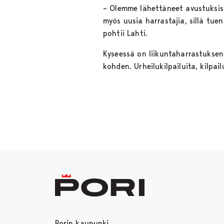
– Olemme lähettäneet avustuksist
myös uusia harrastajia, sillä tue
pohtii Lahti.
Kyseessä on liikuntaharrastuksen
kohden. Urheilukilpailuita, kilpa
Porin kaupunki