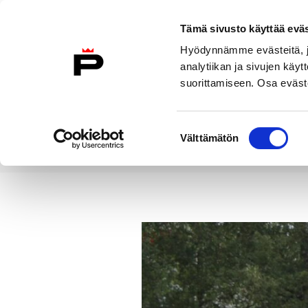
Siirry sisältöön
Tämä sivusto käyttää eväs
Suomeksi
Hyödynnämme evästeitä, jo
Etusivulle
analytiikan ja sivujen kä
suorittamiseen. Osa eväste
Asuminen ja
Kasvatu
ympäristö
koulu
Suostumuksen
Välttämätön
valinta
Uutiset
Perheille tukea lasten
Etusivu