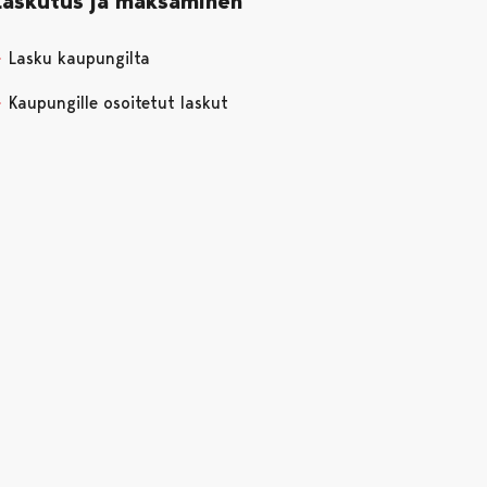
Laskutus ja maksaminen
Lasku kaupungilta
Kaupungille osoitetut laskut