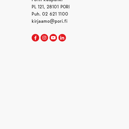
PL 121, 28101 PORI
Puh. 02 621 1100
kirjaamo@pori.fi
Porin kaupunki Facebookissa
Avautuu uudessa välilehdessä
Porin kaupunki Instagramissa
Avautuu uudessa välilehdessä
Porin kaupunki Youtubessa
Avautuu uudessa välilehdessä
Porin kaupunki LinkedInissa
Avautuu uudessa välilehdessä