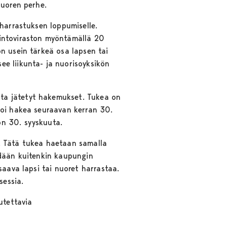
nuoren perhe.
 harrastuksen loppumiselle.
lintoviraston myöntämällä 20
n usein tärkeä osa lapsen tai
e liikunta- ja nuorisoyksikön
ta jätetyt hakemukset. Tukea on
voi hakea seuraavan kerran 30.
on 30. syyskuuta.
. Tätä tukea haetaan samalla
hdään kuitenkin kaupungin
saava lapsi tai nuoret harrastaa.
sessia.
utettavia