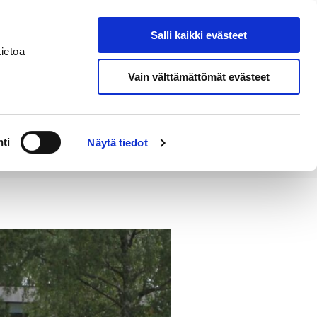
Salli kaikki evästeet
Tapahtumakalenteri
Hae sivustolta
ietoa
Vain välttämättömät evästeet
Työ ja
Kaupunki ja
rittäminen
hallinto
ti
Näytä tiedot