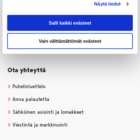
Näytä tiedot
Porin kaupunki
PL 121, 28101 PORI
Puh. 02 621 1100
Salli kaikki evästeet
kirjaamo@pori.fi
Vain välttämättömät evästeet
Porin kaupunki Facebookissa
Avautuu uudessa välilehdessä
Porin kaupunki Instagramissa
Avautuu uudessa välilehdessä
Porin kaupunki Youtubessa
Avautuu uudessa välilehdessä
Porin kaupunki LinkedInissa
Avautuu uudessa välilehdessä
Ota yhteyttä
Puhelinluettelo
Anna palautetta
Sähköinen asiointi ja lomakkeet
Viestintä ja markkinointi