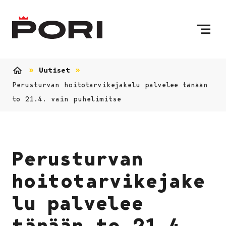
Siirry sisältöön
Etusivulle
Uutiset
Etusivu
Perusturvan hoitotarvikejakelu palvelee tänään
to 21.4. vain puhelimitse
Perusturvan
hoitotarvikejake
lu palvelee
tänään to 21.4.