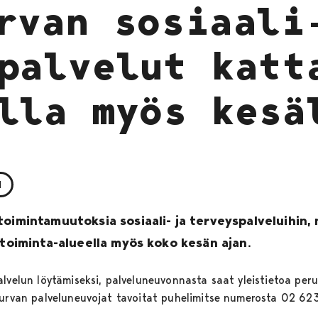
rvan sosiaali
palvelut katt
lla myös kesä
N
toimintamuutoksia sosiaali- ja terveyspalveluihin,
stoiminta-alueella myös koko kesän ajan.
alvelun löytämiseksi, palveluneuvonnasta saat yleistietoa per
sturvan palveluneuvojat tavoitat puhelimitse numerosta 02 6