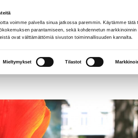
teitä
Puhelinluettelo
Anna palautetta
tta voimme palvella sinua jatkossa paremmin. Käytämme tätä t
yttökokemuksen parantamiseen, sekä kohdennetun markkinoinnin
istä ovat välttämättömiä sivuston toiminnallisuuden kannalta.
s ja
Vapaa-
Hyvinvointi
tus
aika
y
Mieltymykset
Tilastot
Markkinoin
a terveyspalvelut kattavasti saatavilla myös kesällä