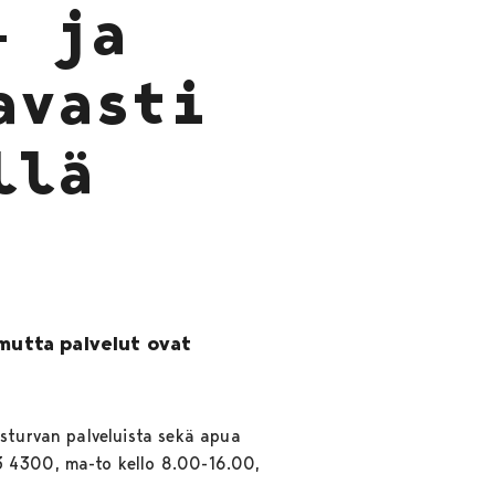
- ja
avasti
llä
 mutta palvelut ovat
usturvan palveluista sekä apua
23 4300, ma-to kello 8.00-16.00,