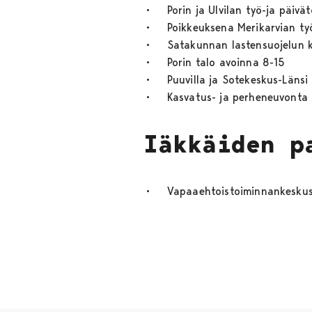
• Porin ja Ulvilan työ-ja päivät
• Poikkeuksena Merikarvian työk
• Satakunnan lastensuojelun keh
• Porin talo avoinna 8-15
• Puuvilla ja Sotekeskus-Länsi 
• Kasvatus- ja perheneuvonta se
Iäkkäiden p
• Vapaaehtoistoiminnankeskus Lii