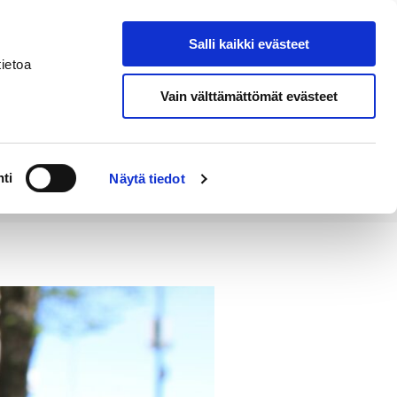
Salli kaikki evästeet
Tapahtumakalenteri
Hae sivustolta
ietoa
Vain välttämättömät evästeet
Työ ja
Kaupunki ja
rittäminen
hallinto
ti
Näytä tiedot