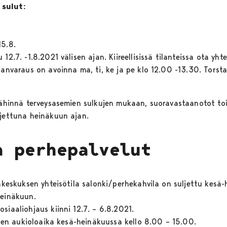
 sulut:
5.8.
2.7. -1.8.2021 välisen ajan. Kiireellisissä tilanteissa ota y
janvaraus on avoinna ma, ti, ke ja pe klo 12.00 -13.30. Torst
 lähinnä terveysasemien sulkujen mukaan, suoravastaanotot to
ljettuna heinäkuun ajan.
a perhepalvelut
keskuksen yhteisötila salonki/perhekahvila on suljettu kesä-
einäkuun.
aaliohjaus kiinni 12.7. – 6.8.2021.
jen aukioloaika kesä-heinäkuussa kello 8.00 – 15.00.