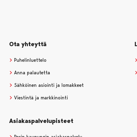
Ota yhteyttä
Puhelinluettelo
Anna palautetta
Sähköinen asiointi ja lomakkeet
Viestintä ja markkinointi
Asiakaspalvelupisteet
Porin kaupungin asiakaspalvelu