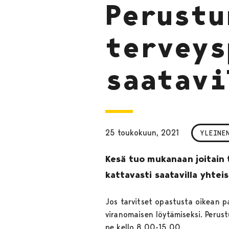
Perustu
terveys
saatavi
25 toukokuun, 2021
YLEINE
Kesä tuo mukanaan joitain 
kattavasti saatavilla yhtei
Jos tarvitset opastusta oikean p
viranomaisen löytämiseksi. Peru
pe kello 8.00-15.00.