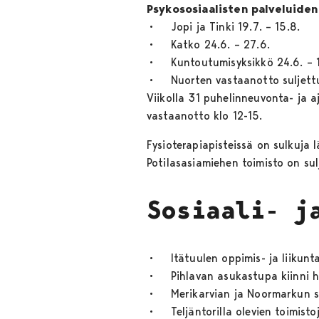
Psykososiaalisten palveluiden
• Jopi ja Tinki 19.7. – 15.8.
• Katko 24.6. – 27.6.
• Kuntoutumisyksikkö 24.6. – 1
• Nuorten vastaanotto suljettu 1
Viikolla 31 puhelinneuvonta- ja a
vastaanotto klo 12-15.
Fysioterapiapisteissä on sulkuja
Potilasasiamiehen toimisto on su
Sosiaali- j
• Itätuulen oppimis- ja liikunta
• Pihlavan asukastupa kiinni h
• Merikarvian ja Noormarkun sosi
• Teljäntorilla olevien toimisto