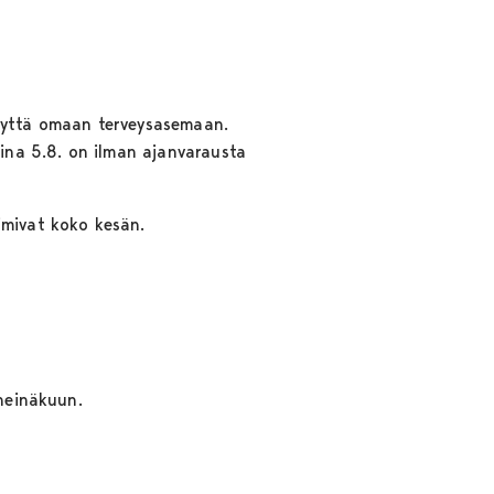
hteyttä omaan terveysasemaan.
aina 5.8. on ilman ajanvarausta
imivat koko kesän.
heinäkuun.