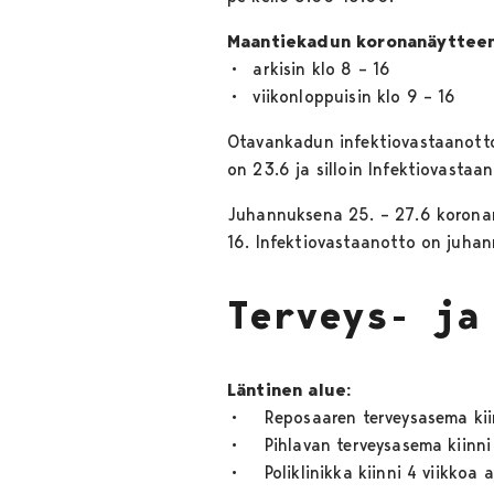
Maantiekadun koronanäytteeno
• arkisin klo 8 – 16
• viikonloppuisin klo 9 – 16
Otavankadun infektiovastaanott
on 23.6 ja silloin Infektiovasta
Juhannuksena 25. – 27.6 koronan
16. Infektiovastaanotto on juhan
Terveys- ja
Läntinen alue:
• Reposaaren terveysasema kiinni
• Pihlavan terveysasema kiinni 2 
• Poliklinikka kiinni 4 viikkoa aj