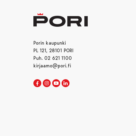
Porin kaupunki
PL 121, 28101 PORI
Puh. 02 621 1100
kirjaamo@pori.fi
Porin kaupunki Facebookissa
Avautuu uudessa välilehdessä
Porin kaupunki Instagramissa
Avautuu uudessa välilehdessä
Porin kaupunki Youtubessa
Avautuu uudessa välilehdessä
Porin kaupunki LinkedInissa
Avautuu uudessa välilehdessä