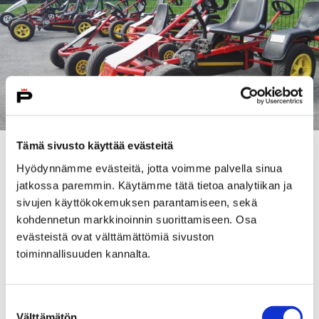
Tämä sivusto käyttää evästeitä
Liikennepuistossa on käytössä yhteensä 22 polkuautoa
Hyödynnämme evästeitä, jotta voimme palvella sinua
ja 10 polkupyörää. Puiston reunalla on varikko, josta
jatkossa paremmin. Käytämme tätä tietoa analytiikan ja
autoja ja pyöriä saa lainata ilmaiseksi. Ajovuorot
sivujen käyttökokemuksen parantamiseen, sekä
kestävät puoli tuntia kerrallaan, ja ne vaihtuvat
kohdennetun markkinoinnin suorittamiseen. Osa
tasatunnein ja puolelta.
evästeistä ovat välttämättömiä sivuston
toiminnallisuuden kannalta.
– Puistossa on paikalla myös työntekijöitä
opastamassa lapsia ja valvomassa liikenteen kulkua,
kertoo piiripuutarhuri
Esa Rouvali
Porin kaupungilta.
Suostumuksen
Välttämätön