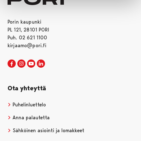
Porin kaupunki
PL 121, 28101 PORI
Puh. 02 621 1100
kirjaamo@pori.fi
Porin kaupunki Facebookissa
Avautuu uudessa välilehdessä
Porin kaupunki Instagramissa
Avautuu uudessa välilehdessä
Porin kaupunki Youtubessa
Avautuu uudessa välilehdessä
Porin kaupunki LinkedInissa
Avautuu uudessa välilehdessä
Ota yhteyttä
Puhelinluettelo
Anna palautetta
Sähköinen asiointi ja lomakkeet