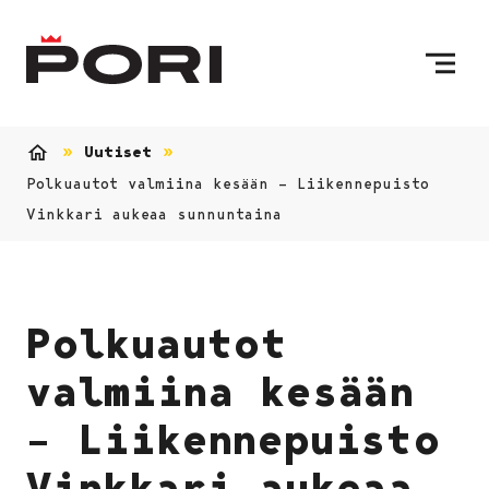
Siirry sisältöön
Etusivulle
Uutiset
Etusivu
Polkuautot valmiina kesään – Liikennepuisto
Vinkkari aukeaa sunnuntaina
Polkuautot
valmiina kesään
– Liikennepuisto
Vinkkari aukeaa