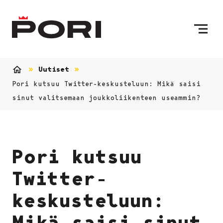
Siirry sisältöön
Etusivulle
Uutiset
Etusivu
Pori kutsuu Twitter-keskusteluun: Mikä saisi
sinut valitsemaan joukkoliikenteen useammin?
Pori kutsuu
Twitter-
keskusteluun:
Mikä saisi sinut