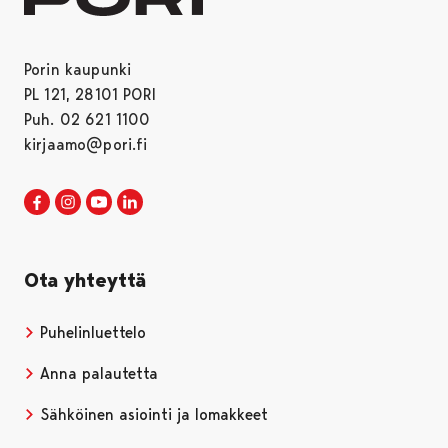
Porin kaupunki
PL 121, 28101 PORI
Puh. 02 621 1100
kirjaamo@pori.fi
Porin kaupunki Facebookissa
Avautuu uudessa välilehdessä
Porin kaupunki Instagramissa
Avautuu uudessa välilehdessä
Porin kaupunki Youtubessa
Avautuu uudessa välilehdessä
Porin kaupunki LinkedInissa
Avautuu uudessa välilehdessä
Ota yhteyttä
Puhelinluettelo
Anna palautetta
Sähköinen asiointi ja lomakkeet