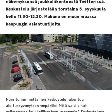
näkemyksensä joukkoliikenteestä Twitterissä.
Keskustelu järjestetään torstaina 5. syyskuuta
kello 11.30–12.30. Mukana on muun muassa
kaupungin asiantuntijoita.
Noin tunnin mittainen keskustelu rakentuu
aloituskysymyksen ympärille: Mikä saisi sinut
valitsemaan joukkoliikenteen useammin? Keskusteluun