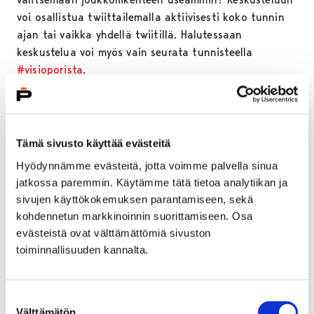
voi osallistua twiittailemalla aktiivisesti koko tunnin
ajan tai vaikka yhdellä twiitillä. Halutessaan
keskustelua voi myös vain seurata tunnisteella
#visioporista
.
– Upea määrä ihmisiä on jo vastannut kyselyyn. Jotta
sopiva lippu löytyisi jokaiselle, innostuimme
laajentamaan ymmärrystämme joukkoliikenteen
Tämä sivusto käyttää evästeitä
lippujen kehittämiseen Twitter-keskustelulla, sanoo
Hyödynnämme evästeitä, jotta voimme palvella sinua
suunnittelija
Merika Lanne.
jatkossa paremmin. Käytämme tätä tietoa analytiikan ja
Käynnissä oleva kysely
ja Twitter-keskustelu liittyvät
sivujen käyttökokemuksen parantamiseen, sekä
joukkoliikenteen lipputuotevalikoiman uudistukseen,
kohdennetun markkinoinnin suorittamiseen. Osa
jonka on määrä astua voimaan 1. heinäkuuta 2020
evästeistä ovat välttämättömiä sivuston
toiminnallisuuden kannalta.
alkaen. Kyselyyn voi vastata 12. syyskuuta saakka.
Tulokset ja Twitter-keskustelun anti viedään
joukkoliikennejaostolle päätöksenteon tueksi syksyn
Suostumuksen
aikana.
Välttämätön