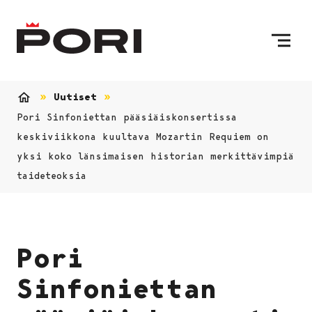
Siirry sisältöön
Etusivulle
Uutiset
Etusivu
Pori Sinfoniettan pääsiäiskonsertissa
keskiviikkona kuultava Mozartin Requiem on
yksi koko länsimaisen historian merkittävimpiä
taideteoksia
Pori
Sinfoniettan