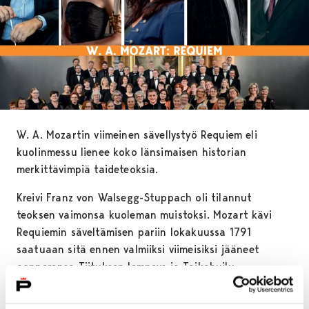
W. A. Mozartin viimeinen sävellystyö Requiem eli
kuolinmessu lienee koko länsimaisen historian
merkittävimpiä taideteoksia.
Kreivi Franz von Walsegg-Stuppach oli tilannut
teoksen vaimonsa kuoleman muistoksi. Mozart kävi
Requiemin säveltämisen pariin lokakuussa 1791
saatuaan sitä ennen valmiiksi viimeisiksi jääneet
oopperansa Tiituksen lempeys ja Taikahuilu.
Parin kuukauden kiivaan säveltämisen jälkeen Mozartin