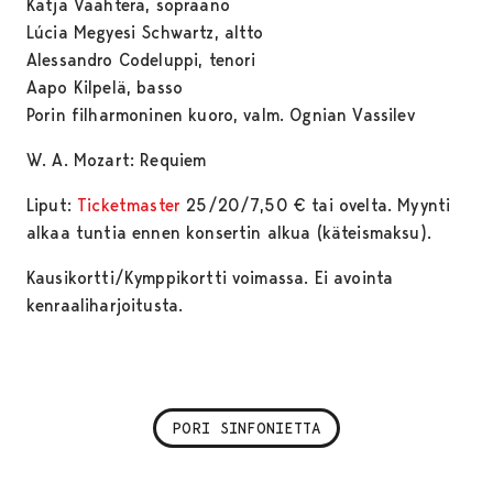
Katja Vaahtera, sopraano
Lúcia Megyesi Schwartz, altto
Alessandro Codeluppi, tenori
Aapo Kilpelä, basso
Porin filharmoninen kuoro, valm. Ognian Vassilev
W. A. Mozart: Requiem
Liput:
Ticketmaster
25/20/7,50 € tai ovelta. Myynti
alkaa tuntia ennen konsertin alkua (käteismaksu).
Kausikortti/Kymppikortti voimassa. Ei avointa
kenraaliharjoitusta.
PORI SINFONIETTA