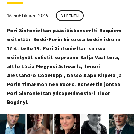
16 huhtikuun, 2019
YLEINEN
Pori Sinfoniettan pääsiäiskonsertti Requiem
esitetään Keski-Porin kirkossa keskiviikkona
17.4. kello 19. Pori Sinfoniettan kanssa
esiintyvät solistit sopraano Katja Vaahtera,
altto Lúcia Megyesi Schwartz, tenori
Alessandro Codeluppi, basso Aapo Kilpelä ja
Porin filharmoninen kuoro. Konsertin johtaa
Pori Sinfoniettan ylikapellimestari Tibor
Bogányi.