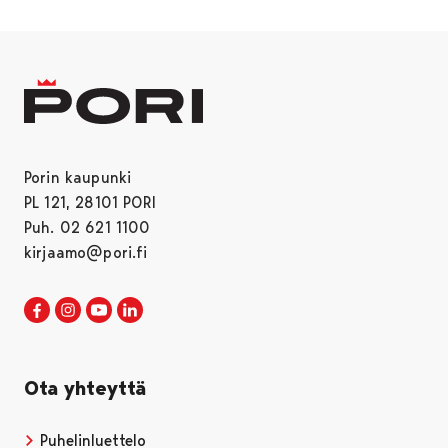
Porin kaupunki
PL 121, 28101 PORI
Puh. 02 621 1100
kirjaamo@pori.fi
Porin kaupunki Facebookissa
Avautuu uudessa välilehdessä
Porin kaupunki Instagramissa
Avautuu uudessa välilehdessä
Porin kaupunki Youtubessa
Avautuu uudessa välilehdessä
Porin kaupunki LinkedInissa
Avautuu uudessa välilehdessä
Ota yhteyttä
Puhelinluettelo